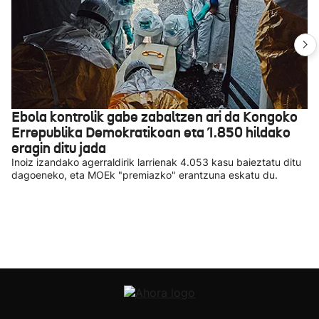
Ebola kontrolik gabe zabaltzen ari da Kongoko
Errepublika Demokratikoan eta 1.850 hildako
eragin ditu jada
Inoiz izandako agerraldirik larrienak 4.053 kasu baieztatu ditu
dagoeneko, eta MOEk "premiazko" erantzuna eskatu du.