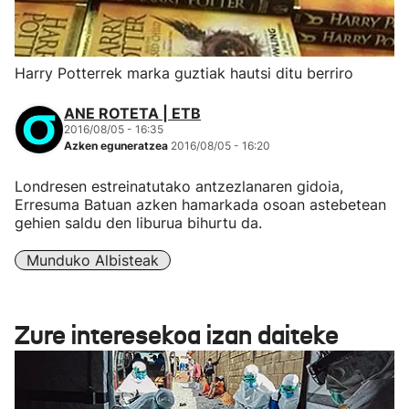
Harry Potterrek marka guztiak hautsi ditu berriro
ANE ROTETA | ETB
2016/08/05 - 16:35
Azken eguneratzea
2016/08/05 - 16:20
Londresen estreinatutako antzezlanaren gidoia,
Erresuma Batuan azken hamarkada osoan astebetean
gehien saldu den liburua bihurtu da.
Munduko Albisteak
Zure interesekoa izan daiteke