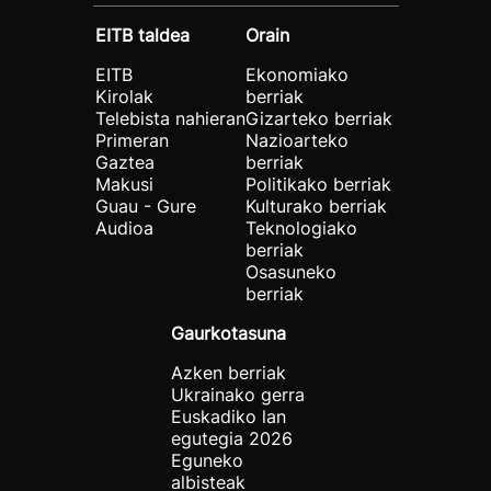
EITB taldea
Orain
EITB
Ekonomiako
Kirolak
berriak
Telebista nahieran
Gizarteko berriak
Primeran
Nazioarteko
Gaztea
berriak
Makusi
Politikako berriak
Guau - Gure
Kulturako berriak
Audioa
Teknologiako
berriak
Osasuneko
berriak
Gaurkotasuna
Azken berriak
Ukrainako gerra
Euskadiko lan
egutegia 2026
Eguneko
albisteak