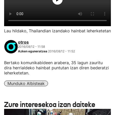
Lau hildako, Thailandian izandako hainbat leherketetan
otros
2016/08/12 - 11:58
Azken eguneratzea
2016/08/12 - 11:52
Bertako komunikabideen arabera, 35 lagun zauritu
dira herrialdeko hainbat puntutan izan diren bederatzi
leherketetan.
Munduko Albisteak
Zure interesekoa izan daiteke