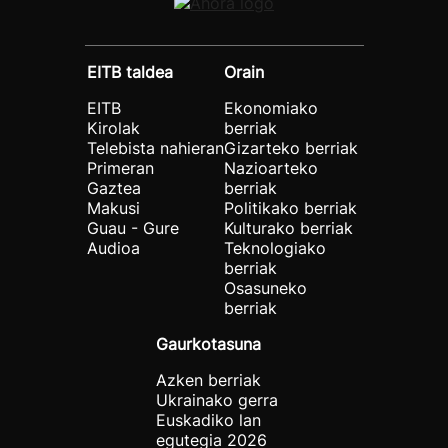
EITB taldea
Orain
EITB
Ekonomiako
Kirolak
berriak
Telebista nahieran
Gizarteko berriak
Primeran
Nazioarteko
Gaztea
berriak
Makusi
Politikako berriak
Guau - Gure
Kulturako berriak
Audioa
Teknologiako
berriak
Osasuneko
berriak
Gaurkotasuna
Azken berriak
Ukrainako gerra
Euskadiko lan
egutegia 2026