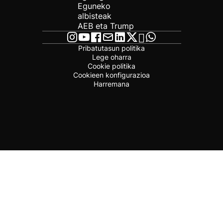
Eguneko
albisteak
AEB eta Trump
Pribatutasun politika
Lege oharra
Cookie politika
Cookieen konfigurazioa
Harremana