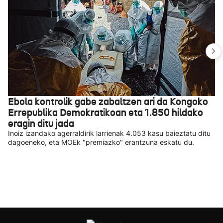
Ebola kontrolik gabe zabaltzen ari da Kongoko
Errepublika Demokratikoan eta 1.850 hildako
eragin ditu jada
Inoiz izandako agerraldirik larrienak 4.053 kasu baieztatu ditu
dagoeneko, eta MOEk "premiazko" erantzuna eskatu du.