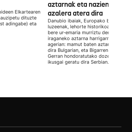
aztarnak eta nazien ontzia
ideen Elkartearen
azalera atera dira
auzipetu dituzte
Danubio ibaiak, Europako bigarren
st adingabe) eta
luzeenak, lehorte historikoa bizi du, e
bere ur-emaria murriztu denez,
iraganeko aztarna harrigarriak utzi di
agerian: mamut baten aztarnak azald
dira Bulgarian, eta Bigarren Mundu
Gerran hondoratutako dozenaka ontz
ikusgai geratu dira Serbian.