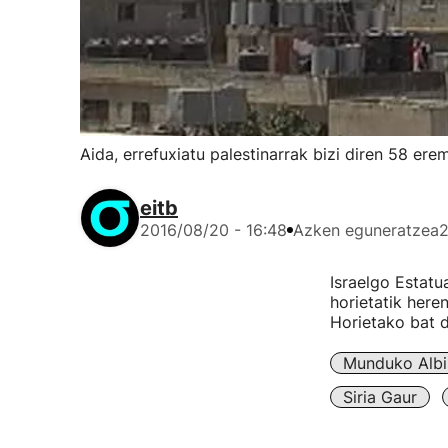
Aida, errefuxiatu palestinarrak bizi diren 58 er
eitb
2016/08/20 - 16:48
Azken eguneratzea
2
Israelgo Estatua
horietatik here
Horietako bat 
Munduko Albi
Siria Gaur