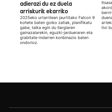
adierazi du ez duela
Itsas
akord
arriskurik ekarriko
berri
2025eko urtarrilean jaurtitako Falcon 9
duena
kohete baten goiko zatiak, planifikatu
artek
gabe, talka egin du Ilargiaren
itxi b
gainazalarekin, eguzki-jardueraren eta
grabitate-indarren konbinazio baten
ondorioz.