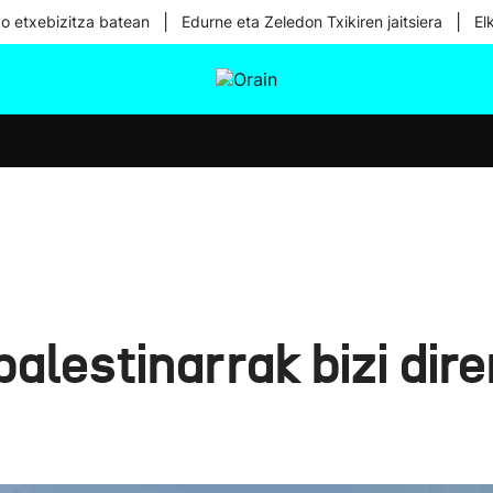
|
|
ko etxebizitza batean
Edurne eta Zeledon Txikiren jaitsiera
El
tura
Ikusmiran
Egural
Osasuna
Teknologia
 palestinarrak bizi di