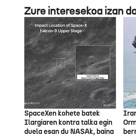
Zure interesekoa izan d
SpaceXen kohete batek
Ira
Ilargiaren kontra talka egin
Orm
duela esan du NASAk, baina
ber