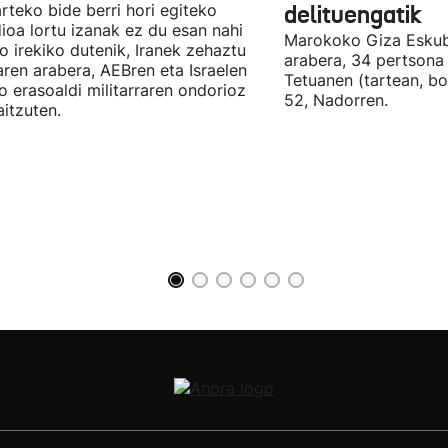
arteko bide berri hori egiteko
delituengatik
ioa lortu izanak ez du esan nahi
Marokoko Giza Eskub
ro irekiko dutenik, Iranek zehaztu
arabera, 34 pertsona 
ren arabera, AEBren eta Israelen
Tetuanen (tartean, bo
o erasoaldi militarraren ondorioz
52, Nadorren.
aitzuten.