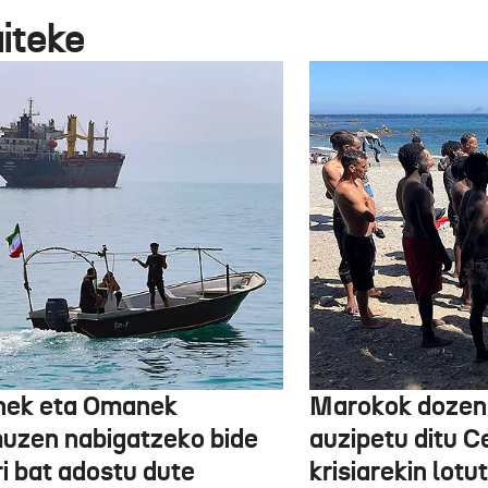
aiteke
nek eta Omanek
Marokok dozen
uzen nabigatzeko bide
auzipetu ditu 
ri bat adostu dute
krisiarekin lotu