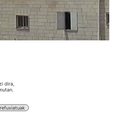
i dira,
mutan.
refuxiatuak