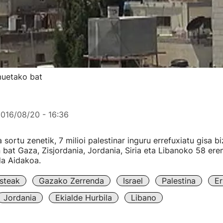
emuetako bat
016/08/20 - 16:36
 sortu zenetik, 7 milioi palestinar inguru errefuxiatu gisa biz
n bat Gaza, Zisjordania, Jordania, Siria eta Libanoko 58 ere
da Aidakoa.
steak
Gazako Zerrenda
Israel
Palestina
Er
Jordania
Ekialde Hurbila
Libano