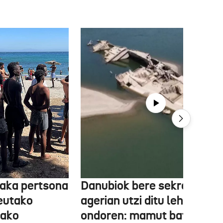
aka pertsona
Danubiok bere sekretuak
Ceutako
agerian utzi ditu lehortear
tako
ondoren: mamut baten