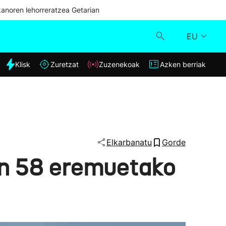
kanoren lehorreratzea Getarian
EU
dia
Klisk
Zuretzat
Zuzenekoak
Azken berriak
Klisk
Zuzenekoak
Zuretzat
Elkarbanatu
Gorde
ren 58 eremuetako
Azken berriak