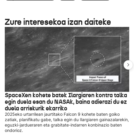
Zure interesekoa izan daiteke
SpaceXen kohete batek Ilargiaren kontra talka
egin duela esan du NASAk, baina adierazi du ez
duela arriskurik ekarriko
2025eko urtarrilean jaurtitako Falcon 9 kohete baten goiko
zatiak, planifikatu gabe, talka egin du Ilargiaren gainazalarekin,
eguzki-jardueraren eta grabitate-indarren konbinazio baten
ondorioz.