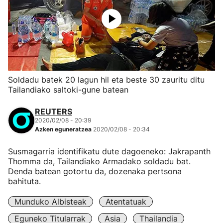
Soldadu batek 20 lagun hil eta beste 30 zauritu ditu
Tailandiako saltoki-gune batean
REUTERS
2020/02/08 - 20:39
Azken eguneratzea
2020/02/08 - 20:34
Susmagarria identifikatu dute dagoeneko: Jakrapanth
Thomma da, Tailandiako Armadako soldadu bat.
Denda batean gotortu da, dozenaka pertsona
bahituta.
Munduko Albisteak
Atentatuak
Eguneko Titularrak
Asia
Thailandia