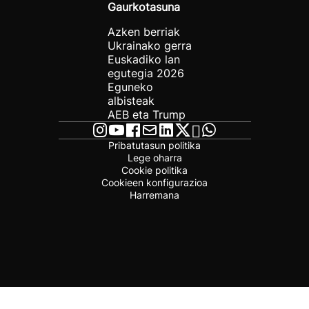
Gaurkotasuna
Azken berriak
Ukrainako gerra
Euskadiko lan
egutegia 2026
Eguneko
albisteak
AEB eta Trump
Pribatutasun politika
Lege oharra
Cookie politika
Cookieen konfigurazioa
Harremana