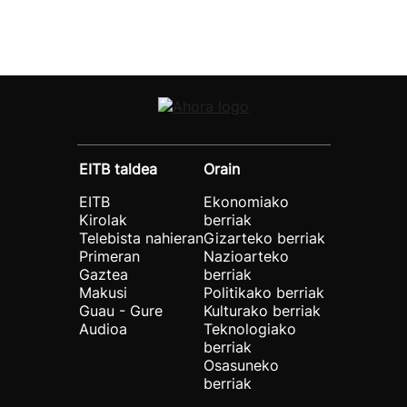
EITB taldea
Orain
EITB
Ekonomiako
Kirolak
berriak
Telebista nahieran
Gizarteko berriak
Primeran
Nazioarteko
Gaztea
berriak
Makusi
Politikako berriak
Guau - Gure
Kulturako berriak
Audioa
Teknologiako
berriak
Osasuneko
berriak