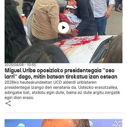
2025/06/08 - 10:55
Miguel Uribe oposizioko presidentegaia ''oso
larri'' dago, mitin batean tirokatua izan ostean
2026ko hauteskundeetan UCD alderdi uribistaren
presidentegai izango den senataria da. Ustezko erasotzailea,
adingabe bat, atxilotu egin dute, baina ez dute argitu zergatik
egin dion eraso.