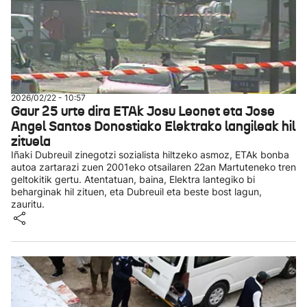
2026/02/22 - 10:57
Gaur 25 urte dira ETAk Josu Leonet eta Jose
Angel Santos Donostiako Elektrako langileak hil
zituela
Iñaki Dubreuil zinegotzi sozialista hiltzeko asmoz, ETAk bonba
autoa zartarazi zuen 2001eko otsailaren 22an Martuteneko tren
geltokitik gertu. Atentatuan, baina, Elektra lantegiko bi
beharginak hil zituen, eta Dubreuil eta beste bost lagun,
zauritu.