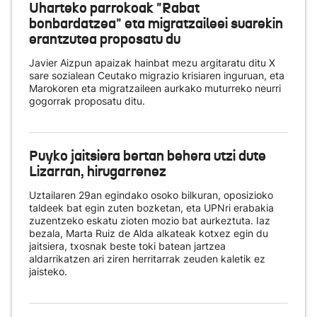
Uharteko parrokoak "Rabat
bonbardatzea" eta migratzaileei suarekin
erantzutea proposatu du
Javier Aizpun apaizak hainbat mezu argitaratu ditu X
sare sozialean Ceutako migrazio krisiaren inguruan, eta
Marokoren eta migratzaileen aurkako muturreko neurri
gogorrak proposatu ditu.
Puyko jaitsiera bertan behera utzi dute
Lizarran, hirugarrenez
Uztailaren 29an egindako osoko bilkuran, oposizioko
taldeek bat egin zuten bozketan, eta UPNri erabakia
zuzentzeko eskatu zioten mozio bat aurkeztuta. Iaz
bezala, Marta Ruiz de Alda alkateak kotxez egin du
jaitsiera, txosnak beste toki batean jartzea
aldarrikatzen ari ziren herritarrak zeuden kaletik ez
jaisteko.