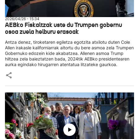
2026/04/26 - 15:34
AEBko Fiskaltzak uste du Trumpen gobernu
osoa zuela helburu erasoak
Antza denez, tiroketaren egiletza egotzita atxilotu duten Cole
Allen irakasle kaliforniarrak aitortu du bere asmoa zela Trumpen
Gobernuko edozein kide akabatzea. Allenen asmoa Trump
hiltzea zela baieztatzen bada, 2024tik AEBko presidentearen
aurka egindako hirugarren atentatua litzateke gaurkoa.