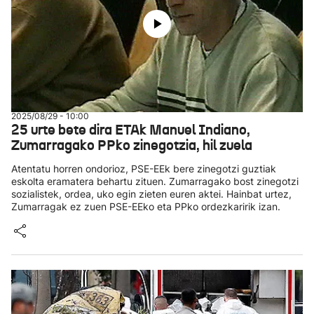
2025/08/29 - 10:00
25 urte bete dira ETAk Manuel Indiano,
Zumarragako PPko zinegotzia, hil zuela
Atentatu horren ondorioz, PSE-EEk bere zinegotzi guztiak
eskolta eramatera behartu zituen. Zumarragako bost zinegotzi
sozialistek, ordea, uko egin zieten euren aktei. Hainbat urtez,
Zumarragak ez zuen PSE-EEko eta PPko ordezkaririk izan.