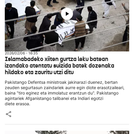
2026/02/06 - 16:35
Islamabadeko xiiten gurtza leku batean
izandako atentatu suizida batek dozenaka
hildako eta zauritu utzi ditu
Pakistango Defentsa ministroak jakinarazi duenez, bertan
zeuden segurtasun zaindariek aurre egin diote erasotzaileari,
baina "tiro eginez eta immolatuz erantzun du". Pakistango
agintariek Afganistango talibanei eta Indiari egotzi
diete erasoa.