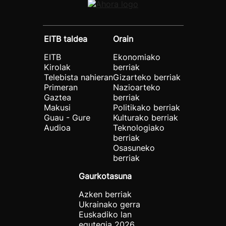
EITB taldea
Orain
EITB
Ekonomiako
Kirolak
berriak
Telebista nahieran
Gizarteko berriak
Primeran
Nazioarteko
Gaztea
berriak
Makusi
Politikako berriak
Guau - Gure
Kulturako berriak
Audioa
Teknologiako
berriak
Osasuneko
berriak
Gaurkotasuna
Azken berriak
Ukrainako gerra
Euskadiko lan
egutegia 2026