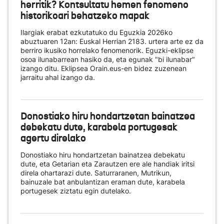
herritik? Kontsultatu hemen fenomeno
historikoari behatzeko mapak
Ilargiak erabat ezkutatuko du Eguzkia 2026ko
abuztuaren 12an: Euskal Herrian 2183. urtera arte ez da
berriro ikusiko horrelako fenomenorik. Eguzki-eklipse
osoa ilunabarrean hasiko da, eta egunak "bi ilunabar"
izango ditu. Eklipsea Orain.eus-en bidez zuzenean
jarraitu ahal izango da.
Donostiako hiru hondartzetan bainatzea
debekatu dute, karabela portugesak
agertu direlako
Donostiako hiru hondartzetan bainatzea debekatu
dute, eta Getarian eta Zarautzen ere ale handiak iritsi
direla ohartarazi dute. Saturraranen, Mutrikun,
bainuzale bat anbulantizan eraman dute, karabela
portugesek ziztatu egin dutelako.