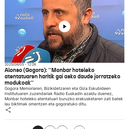
2025/06/05 - 12:26
Alonso (Gogora): ''Monbar hoteleko
atentatuaren haritik gai asko daude jorratzeko
modukoak''
Gogora Memoriaren, Bizikidetzaren eta Giza Eskubideen
Institutuaren zuzendariak Radio Euskadin azaldu duenez,
Monbar hoteleko atentatuari buruzko erakusketaren zati batek
lau biktimak omentzen eta gogoratuko ditu.