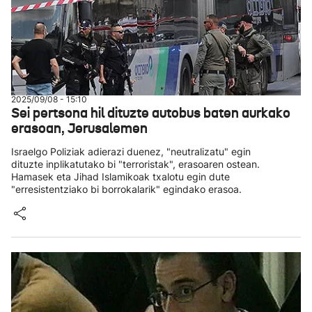
2025/09/08 - 15:10
Sei pertsona hil dituzte autobus baten aurkako
erasoan, Jerusalemen
Israelgo Poliziak adierazi duenez, "neutralizatu" egin
dituzte inplikatutako bi "terroristak", erasoaren ostean.
Hamasek eta Jihad Islamikoak txalotu egin dute
"erresistentziako bi borrokalarik" egindako erasoa.