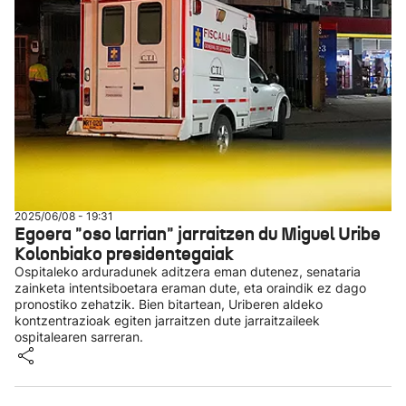
2025/06/08 - 19:31
Egoera "oso larrian" jarraitzen du Miguel Uribe
Kolonbiako presidentegaiak
Ospitaleko arduradunek aditzera eman dutenez, senataria
zainketa intentsiboetara eraman dute, eta oraindik ez dago
pronostiko zehatzik. Bien bitartean, Uriberen aldeko
kontzentrazioak egiten jarraitzen dute jarraitzaileek
ospitalearen sarreran.