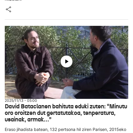
2025/11/13 - 05:00
David Bataclanen bahituta eduki zuten: “Minutu
oro oroitzen dut gertatutakoa, tenperatura,
usainak, armak…”
Eraso jihadista batean, 132 pertsona hil ziren Parisen, 2015eko