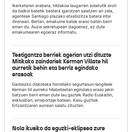
Ikerketaren arabera, hildakoa laugarren solairutik erori
da balkoi batetik bestera igarotzen saiatzen ari zela,
agenteak Santiago plazako etxebizitza batera iritsi
direnean. Bertan, emakume batek eraso baten berri
eman du. Auzia sekretupean dagoenez, ez dute
emakumearen egoeraz informatu.
Testigantza berriek agerian utzi dituzte
Mitikako zaindariek Kerman Villate hil
aurretik behin eta berriz egindako
erasoak
Gasteizko diskoteka horretako segurtasun-langileek
Kerman hil aurreko hilabeteetan egindako eraso jakin
batzuen berri eman dute lau gaztek Radio Euskadin,
esklusiban, erreportaje batean. Kasu guztiak
Ertzaintzaren aurrean salatu zituzten.
Nola ikusiko da eguzki-eklipsea zure