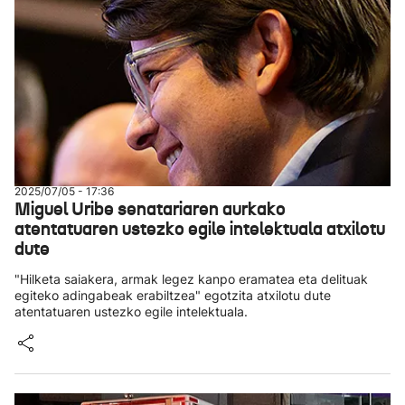
2025/07/05 - 17:36
Miguel Uribe senatariaren aurkako
atentatuaren ustezko egile intelektuala atxilotu
dute
"Hilketa saiakera, armak legez kanpo eramatea eta delituak
egiteko adingabeak erabiltzea" egotzita atxilotu dute
atentatuaren ustezko egile intelektuala.