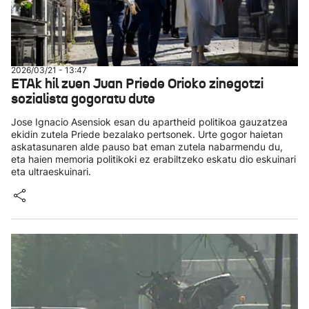
2026/03/21 - 13:47
ETAk hil zuen Juan Priede Orioko zinegotzi
sozialista gogoratu dute
Jose Ignacio Asensiok esan du apartheid politikoa gauzatzea
ekidin zutela Priede bezalako pertsonek. Urte gogor haietan
askatasunaren alde pauso bat eman zutela nabarmendu du,
eta haien memoria politikoki ez erabiltzeko eskatu dio eskuinari
eta ultraeskuinari.