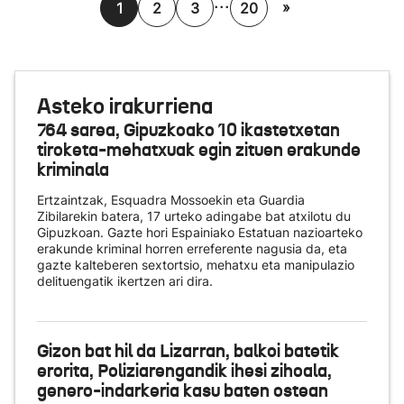
...
»
1
2
3
20
Asteko irakurriena
764 sarea, Gipuzkoako 10 ikastetxetan
tiroketa-mehatxuak egin zituen erakunde
kriminala
Ertzaintzak, Esquadra Mossoekin eta Guardia
Zibilarekin batera, 17 urteko adingabe bat atxilotu du
Gipuzkoan. Gazte hori Espainiako Estatuan nazioarteko
erakunde kriminal horren erreferente nagusia da, eta
gazte kalteberen sextortsio, mehatxu eta manipulazio
delituengatik ikertzen ari dira.
Gizon bat hil da Lizarran, balkoi batetik
erorita, Poliziarengandik ihesi zihoala,
genero-indarkeria kasu baten ostean