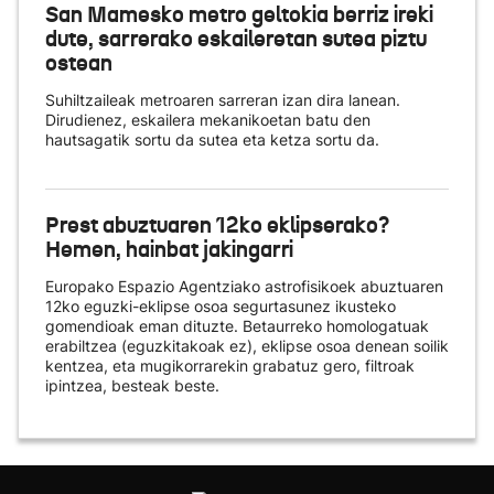
San Mamesko metro geltokia berriz ireki
dute, sarrerako eskaileretan sutea piztu
ostean
Suhiltzaileak metroaren sarreran izan dira lanean.
Dirudienez, eskailera mekanikoetan batu den
hautsagatik sortu da sutea eta ketza sortu da.
Prest abuztuaren 12ko eklipserako?
Hemen, hainbat jakingarri
Europako Espazio Agentziako astrofisikoek abuztuaren
12ko eguzki-eklipse osoa segurtasunez ikusteko
gomendioak eman dituzte. Betaurreko homologatuak
erabiltzea (eguzkitakoak ez), eklipse osoa denean soilik
kentzea, eta mugikorrarekin grabatuz gero, filtroak
ipintzea, besteak beste.