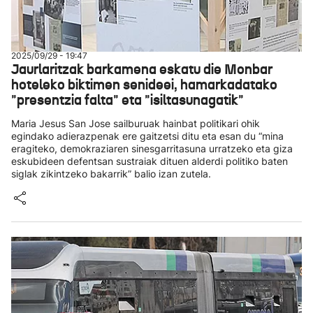
2025/09/29 - 19:47
Jaurlaritzak barkamena eskatu die Monbar
hoteleko biktimen senideei, hamarkadatako
"presentzia falta" eta "isiltasunagatik"
Maria Jesus San Jose sailburuak hainbat politikari ohik
egindako adierazpenak ere gaitzetsi ditu eta esan du “mina
eragiteko, demokraziaren sinesgarritasuna urratzeko eta giza
eskubideen defentsan sustraiak dituen alderdi politiko baten
siglak zikintzeko bakarrik” balio izan zutela.