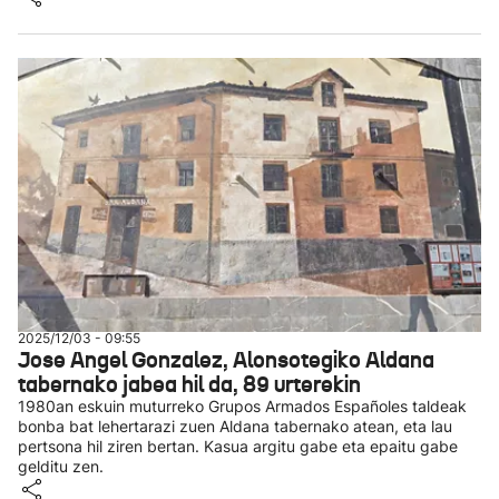
2025/12/03 - 09:55
Jose Angel Gonzalez, Alonsotegiko Aldana
tabernako jabea hil da, 89 urterekin
1980an eskuin muturreko Grupos Armados Españoles taldeak
bonba bat lehertarazi zuen Aldana tabernako atean, eta lau
pertsona hil ziren bertan. Kasua argitu gabe eta epaitu gabe
gelditu zen.