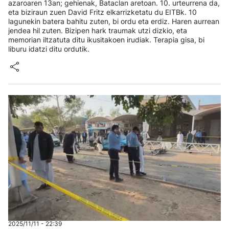
azaroaren 13an; gehienak, Bataclan aretoan. 10. urteurrena da,
eta biziraun zuen David Fritz elkarrizketatu du EITBk. 10
lagunekin batera bahitu zuten, bi ordu eta erdiz. Haren aurrean
jendea hil zuten. Bizipen hark traumak utzi dizkio, eta
memorian iltzatuta ditu ikusitakoen irudiak. Terapia gisa, bi
liburu idatzi ditu ordutik.
2025/11/11 - 22:39