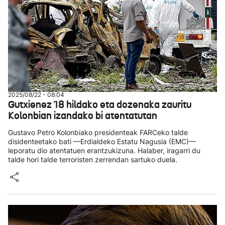
2025/08/22 - 08:04
Gutxienez 18 hildako eta dozenaka zauritu
Kolonbian izandako bi atentatutan
Gustavo Petro Kolonbiako presidenteak FARCeko talde
disidenteetako bati —Erdialdeko Estatu Nagusia (EMC)—
leporatu dio atentatuen erantzukizuna. Halaber, iragarri du
talde hori talde terroristen zerrendan sartuko duela.