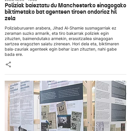
Poliziak baieztatu du Manchesterko sinagogako
biktimetako bat agenteen tiroen ondorioz hil
zela
Poliziaburuaren arabera, Jihad Al-Shamie susmagarriak ez
zeraman suzko armarik, eta tiro bakarrak poliziek egin
zituzten, baimendutako armekin, erasotzailea sinagogan
sartzea eragozten saiatu zirenean. Hori dela eta, biktimaren
bala-zauriak agenteek egin behar izan zituzten, nahi gabe
bada ere.