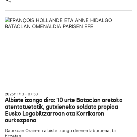
2025/11/13 - 07:50
Albiste izango dira: 10 urte Bataclan aretoko
atentatuetatik, gutxieneko soldata propioa
Eusko Legebiltzarrean eta Korrikaren
aurkezpena
Gaurkoan Orain-en albiste izango direnen laburpena, bi
hitzetan.