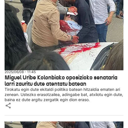
2025/06/08 - 11:45
Miguel Uribe Kolonbiako oposizioko senataria
larri zauritu dute atentatu batean
Tirokatu egin dute ekitaldi politiko batean hitzaldia ematen ari
zenean. Ustezko erasotzailea, adingabe bat, atxilotu egin dute,
baina ez dute argitu zergatik egin dion eraso.