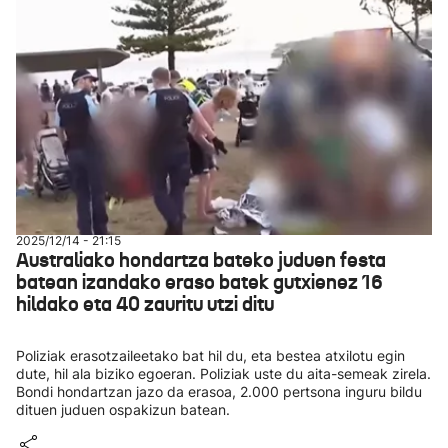
2025/12/14 - 21:15
Australiako hondartza bateko juduen festa
batean izandako eraso batek gutxienez 16
hildako eta 40 zauritu utzi ditu
Poliziak erasotzaileetako bat hil du, eta bestea atxilotu egin
dute, hil ala biziko egoeran. Poliziak uste du aita-semeak zirela.
Bondi hondartzan jazo da erasoa, 2.000 pertsona inguru bildu
dituen juduen ospakizun batean.