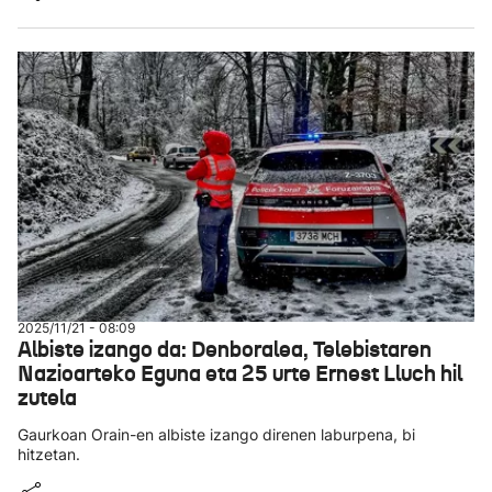
2025/11/21 - 08:09
Albiste izango da: Denboralea, Telebistaren
Nazioarteko Eguna eta 25 urte Ernest Lluch hil
zutela
Gaurkoan Orain-en albiste izango direnen laburpena, bi
hitzetan.