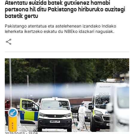
Atentatu suizida batek gutxienez hamabi
pertsona hil ditu Pakistango hiriburuko auzitegi
batetik gertu
Pakistango atentatua eta astelehenean izandako Indiako
leherketa ikertzeko eskatu du NBEko idazkari nagusiak.
2025/10/03 - 15:08