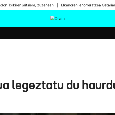
|
don Txikiren jaitsiera, zuzenean
Elkanoren lehorreratzea Getaria
tura
Ikusmiran
Egural
Osasuna
Teknologia
a legeztatu du haurd