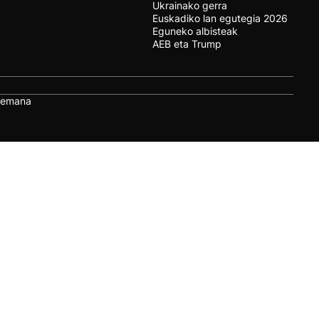
Ukrainako gerra
Euskadiko lan egutegia 2026
Eguneko albisteak
AEB eta Trump
remana