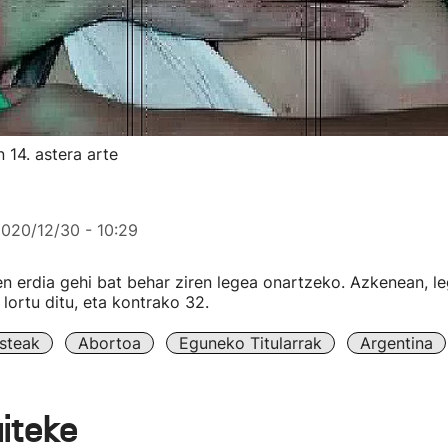
 14. astera arte
020/12/30 - 10:29
 erdia gehi bat behar ziren legea onartzeko. Azkenean, l
lortu ditu, eta kontrako 32.
steak
Abortoa
Eguneko Titularrak
Argentina
aiteke