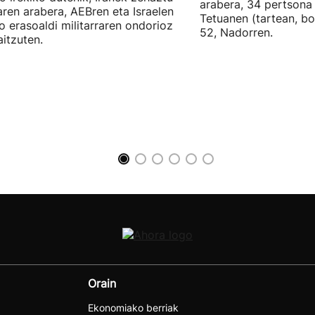
arabera, 34 pertsona 
ren arabera, AEBren eta Israelen
Tetuanen (tartean, bo
o erasoaldi militarraren ondorioz
52, Nadorren.
aitzuten.
Orain
Ekonomiako berriak