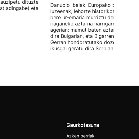
auzipetu dituzte
Danubio ibaiak, Europako bigarren
st adingabe) eta
luzeenak, lehorte historikoa bizi du, e
bere ur-emaria murriztu denez,
iraganeko aztarna harrigarriak utzi di
agerian: mamut baten aztarnak azald
dira Bulgarian, eta Bigarren Mundu
Gerran hondoratutako dozenaka ontz
ikusgai geratu dira Serbian.
Gaurkotasuna
Azken berriak