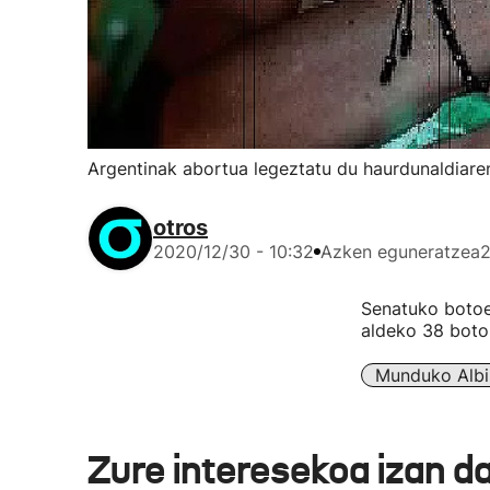
Argentinak abortua legeztatu du haurdunaldiaren
otros
2020/12/30 - 10:32
Azken eguneratzea
2
Senatuko botoen
aldeko 38 boto 
Munduko Albi
Zure interesekoa izan d