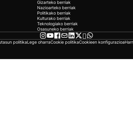
Gizarteko berriak
Nazioarteko berriak
Politikako berriak
Kulturako berriak
Teknologiako berriak
Osasuneko berriak
utasun politika
Lege oharra
Cookie politika
Cookieen konfigurazioa
Har