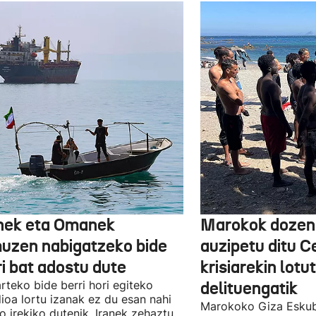
nek eta Omanek
Marokok dozen
uzen nabigatzeko bide
auzipetu ditu 
ri bat adostu dute
krisiarekin lotu
arteko bide berri hori egiteko
delituengatik
ioa lortu izanak ez du esan nahi
Marokoko Giza Eskub
ro irekiko dutenik, Iranek zehaztu