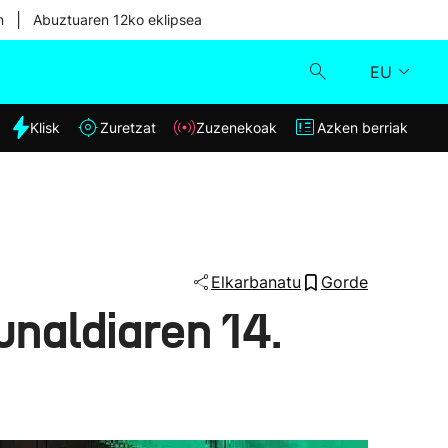
|
n
Abuztuaren 12ko eklipsea
EU
dia
Klisk
Zuretzat
Zuzenekoak
Azken berriak
Klisk
Zuzenekoak
Zuretzat
Elkarbanatu
Gorde
unaldiaren 14.
Azken berriak