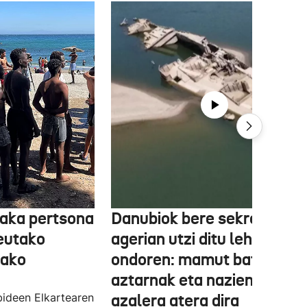
aka pertsona
Danubiok bere sekretuak
Ceutako
agerian utzi ditu lehortear
tako
ondoren: mamut baten
aztarnak eta nazien ontzia
ideen Elkartearen
azalera atera dira