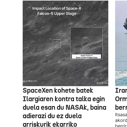
SpaceXen kohete batek
Ira
Ilargiaren kontra talka egin
Orm
duela esan du NASAk, baina
ber
adierazi du ez duela
Itsas
akord
arriskurik ekarriko
berri