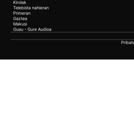
Kirolak
Telebista nahieran
Primeran
Gaztea
Makusi
Guau - Gure Audioa
Pribat