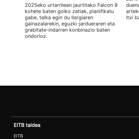
2025eko urtarrilean jaurtitako Falcon 9
duena
kohete baten goiko zatiak, planifikatu
artek
gabe, talka egin du Ilargiaren
itxi b
gainazalarekin, eguzki-jardueraren eta
grabitate-indarren konbinazio baten
ondorioz.
EITB taldea
EITB