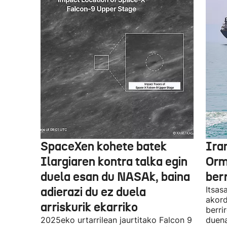
SpaceXen kohete batek
Ira
Ilargiaren kontra talka egin
Orm
duela esan du NASAk, baina
ber
adierazi du ez duela
Itsas
akord
arriskurik ekarriko
berri
2025eko urtarrilean jaurtitako Falcon 9
duena