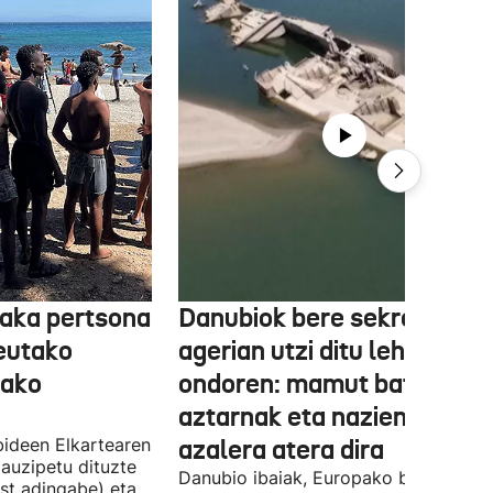
aka pertsona
Danubiok bere sekretuak
Ceutako
agerian utzi ditu lehortear
tako
ondoren: mamut baten
aztarnak eta nazien ontzia
ideen Elkartearen
azalera atera dira
auzipetu dituzte
Danubio ibaiak, Europako bigarren
st adingabe) eta