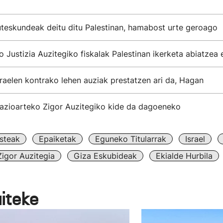
teskundeak deitu ditu Palestinan, hamabost urte geroago
 Justizia Auzitegiko fiskalak Palestinan ikerketa abiatzea 
sraelen kontrako lehen auziak prestatzen ari da, Hagan
Nazioarteko Zigor Auzitegiko kide da dagoeneko
steak
Epaiketak
Eguneko Titularrak
Israel
igor Auzitegia
Giza Eskubideak
Ekialde Hurbila
aiteke