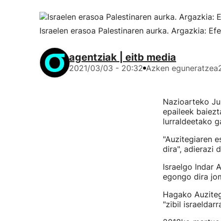
Israelen erasoa Palestinaren aurka. Argazkia: Efe
agentziak | eitb media
2021/03/03 - 20:32
Azken eguneratzea
Nazioarteko Jus
epaileek baiezt
lurraldeetako g
"Auzitegiaren e
dira", adierazi
Israelgo Indar 
egongo dira j
Hagako Auzitegi
"zibil israeldar