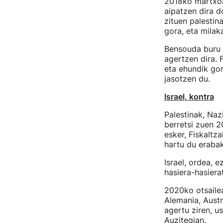
2018ko martxoa
aipatzen dira do
zituen palestin
gora, eta milaka
Bensouda buru
agertzen dira. 
eta ehundik gor
jasotzen du.
Israel, kontra
Palestinak, Na
berretsi zuen 2
esker, Fiskaltz
hartu du erabak
Israel, ordea, e
hasiera-hasiera
2020ko otsailea
Alemania, Austr
agertu ziren, u
Auzitegian.