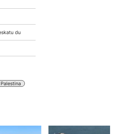
eskatu du
Palestina