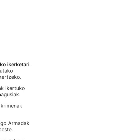
ko ikerketa
ri,
tutako
kertzeko.
ak ikertuko
nagusiak.
a krimenak
elgo Armadak
beste.