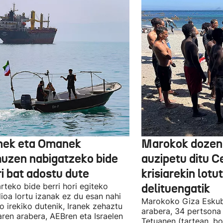
nek eta Omanek
Marokok dozen
uzen nabigatzeko bide
auzipetu ditu 
ri bat adostu dute
krisiarekin lotu
arteko bide berri hori egiteko
delituengatik
ioa lortu izanak ez du esan nahi
Marokoko Giza Eskub
ro irekiko dutenik, Iranek zehaztu
arabera, 34 pertsona 
ren arabera, AEBren eta Israelen
Tetuanen (tartean, bo