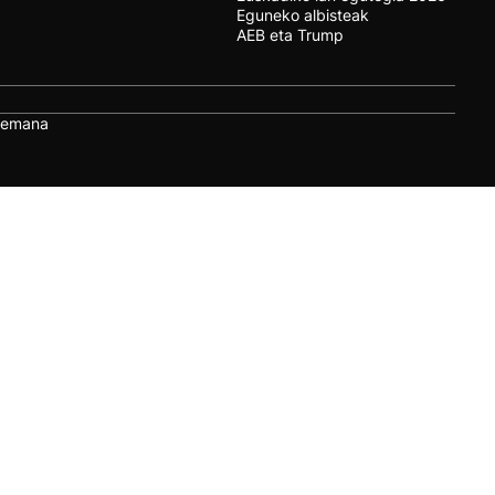
Eguneko albisteak
AEB eta Trump
remana