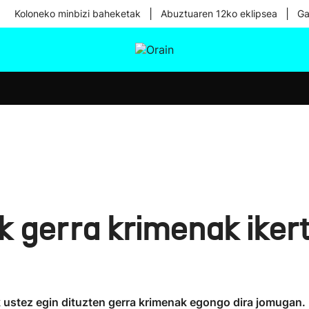
|
|
Koloneko minbizi baheketak
Abuztuaren 12ko eklipsea
Ga
tura
Ikusmiran
Egural
Osasuna
Teknologia
 gerra krimenak ikert
k ustez egin dituzten gerra krimenak egongo dira jomugan.