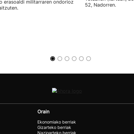
o erasoaldi militarraren ondorioz
52, Nadorren.
aitzuten.
Orain
Ekonomiako berriak
Gizarteko berriak
Nazioarteko berriak