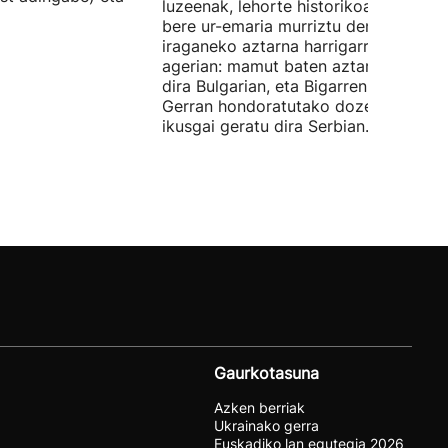
luzeenak, lehorte historikoa bizi du, e
bere ur-emaria murriztu denez,
iraganeko aztarna harrigarriak utzi di
agerian: mamut baten aztarnak azald
dira Bulgarian, eta Bigarren Mundu
Gerran hondoratutako dozenaka ontz
ikusgai geratu dira Serbian.
Gaurkotasuna
Azken berriak
Ukrainako gerra
Euskadiko lan egutegia 2026