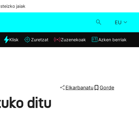
steizko jaiak
EU
dia
Klisk
Zuretzat
Zuzenekoak
Azken berriak
Klisk
Zuzenekoak
Zuretzat
Elkarbanatu
Gorde
uko ditu
Azken berriak