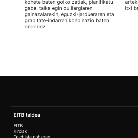
kohete baten goiko zatiak, planifikatu
artek
gabe, talka egin du Ilargiaren
itxi b
gainazalarekin, eguzki-jardueraren eta
grabitate-indarren konbinazio baten
ondorioz.
EITB taldea
EITB
Kirolak
Telebista nahieran