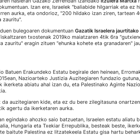
ren hasieran Gazako Zerrendan izandako
Itzulera Martxa
h
kumentuan. Izan ere, Israelek "baliabide hilgarriak eta ez hil
arren aurka, eta ondorioz, "200 hildako izan ziren, tartean 4
 zauritu".
 duen bulegoaren dokumentuan
Gazatik Israelera jaurtitako
Fiskaltzaren txostenak 2019ko maiatzaren 4tik 6ra "gutxienez
a zauritu" eragin zituen "ehunka kohete eta granadaren" jau
zio Batuen Erakundeko Estatu begirale den heinean, Erroma
015ean, Nazioarteko Justizia Auzitegiaren fundazio gutuna, 
ak ikerketa abiatu ahal izan du, eta Palestinako Aginte Nazi
ia.
z da auzitegiaren kide, eta ez du bere zilegitasuna onartzen.
tik agertu da ikerketaren aurka.
n egindako ahozko saio batzuetan, Israelen estatu aliatu b
alia, Hungaria eta Txekiar Errepublika, besteak beste, iker
ste baitute Palestina ez litzatekeela Estatu gisa hartu beh