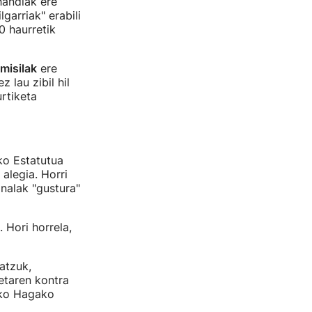
andiak ere
garriak" erabili
0 haurretik
 misilak
ere
 lau zibil hil
rtiketa
ko Estatutua
alegia. Horri
onalak "gustura"
 Hori horrela,
atzuk,
ketaren kontra
arko Hagako