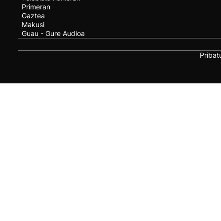
Primeran
Gaztea
Makusi
Guau - Gure Audioa
Pribat