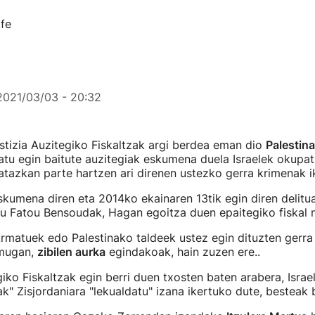
2021/03/03 - 20:32
tizia Auzitegiko Fiskaltzak argi berdea eman dio
Palestina
atu egin baitute auzitegiak eskumena duela Israelek okupa
atazkan parte hartzen ari direnen ustezko gerra krimenak i
skumena diren eta 2014ko ekainaren 13tik egin diren delitu
 du Fatou Bensoudak, Hagan egoitza duen epaitegiko fiskal 
Armatuek edo Palestinako taldeek ustez egin dituzten gerr
omugan,
zibilen aurka
egindakoak, hain zuzen ere..
ko Fiskaltzak egin berri duen txosten baten arabera, Isra
rak" Zisjordaniara "lekualdatu" izana ikertuko dute, besteak 