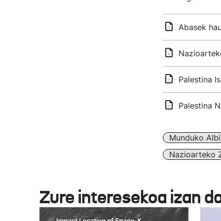
Abasek hau
Nazioarteko
Palestina I
Palestina 
Munduko Albi
Nazioarteko Z
Zure interesekoa izan d