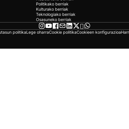
Politikako berriak
Kulturako berriak
Teknologiako berriak
Osasuneko berriak
utasun politika
Lege oharra
Cookie politika
Cookieen konfigurazioa
Har