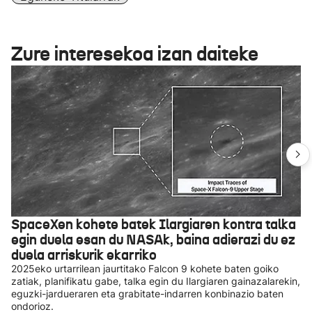
Zure interesekoa izan daiteke
SpaceXen kohete batek Ilargiaren kontra talka
egin duela esan du NASAk, baina adierazi du ez
duela arriskurik ekarriko
2025eko urtarrilean jaurtitako Falcon 9 kohete baten goiko
zatiak, planifikatu gabe, talka egin du Ilargiaren gainazalarekin,
eguzki-jardueraren eta grabitate-indarren konbinazio baten
ondorioz.