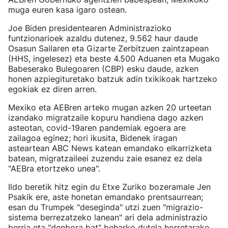
muga euren kasa igaro ostean.
Joe Biden presidentearen Administrazioko
funtzionarioek azaldu dutenez, 9.562 haur daude
Osasun Sailaren eta Gizarte Zerbitzuen zaintzapean
(HHS, ingelesez) eta beste 4.500 Aduanen eta Mugako
Babeserako Bulegoaren (CBP) esku daude, azken
honen azpiegituretako batzuk adin txikikoak hartzeko
egokiak ez diren arren.
Mexiko eta AEBren arteko mugan azken 20 urteetan
izandako migratzaile kopuru handiena dago azken
asteotan, covid-19aren pandemiak egoera are
zailagoa eginez; hori ikusita, Bidenek iragan
asteartean ABC News katean emandako elkarrizketa
batean, migratzaileei zuzendu zaie esanez ez dela
"AEBra etortzeko unea".
Ildo beretik hitz egin du Etxe Zuriko bozeramale Jen
Psakik ere, aste honetan emandako prentsaurrean;
esan du Trumpek "deseginda" utzi zuen "migrazio-
sistema berrezatzeko lanean" ari dela administrazio
berria eta "denbora bat" beharko dutela horretarako.