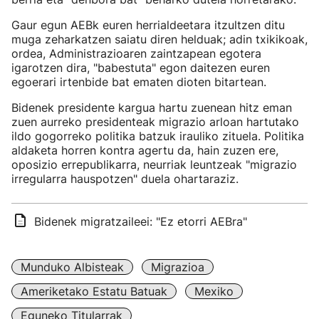
Gaur egun AEBk euren herrialdeetara itzultzen ditu
muga zeharkatzen saiatu diren helduak; adin txikikoak,
ordea, Administrazioaren zaintzapean egotera
igarotzen dira, "babestuta" egon daitezen euren
egoerari irtenbide bat ematen dioten bitartean.
Bidenek presidente kargua hartu zuenean hitz eman
zuen aurreko presidenteak migrazio arloan hartutako
ildo gogorreko politika batzuk irauliko zituela. Politika
aldaketa horren kontra agertu da, hain zuzen ere,
oposizio errepublikarra, neurriak leuntzeak "migrazio
irregularra hauspotzen" duela ohartaraziz.
Bidenek migratzaileei: "Ez etorri AEBra"
Munduko Albisteak
Migrazioa
Ameriketako Estatu Batuak
Mexiko
Eguneko Titularrak