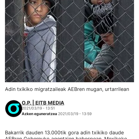
Adin txikiko migratzaileak AEBren mugan, urtarrilean
O.P. | EITB MEDIA
2021/03/19 - 13:51
Azken eguneratzea
2021/03/19 - 13:59
Bakarrik dauden 13.000tik gora adin txikiko daude
AEBren Gobernuko agentzien babespean, Mexikoko