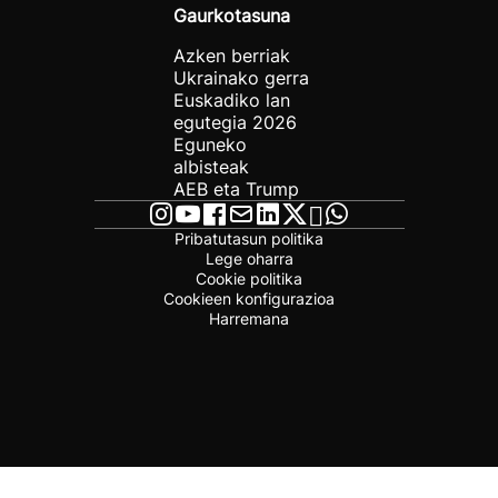
Gaurkotasuna
Azken berriak
Ukrainako gerra
Euskadiko lan
egutegia 2026
Eguneko
albisteak
AEB eta Trump
Pribatutasun politika
Lege oharra
Cookie politika
Cookieen konfigurazioa
Harremana