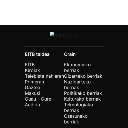
EITB taldea
Orain
EITB
Ekonomiako
Kirolak
berriak
Telebista nahieran
Gizarteko berriak
Primeran
Nazioarteko
Gaztea
berriak
Makusi
Politikako berriak
Guau - Gure
Kulturako berriak
Audioa
Teknologiako
berriak
Osasuneko
berriak