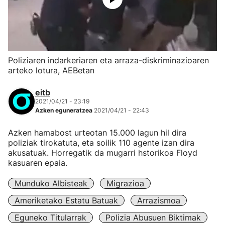
Poliziaren indarkeriaren eta arraza-diskriminazioaren
arteko lotura, AEBetan
eitb
2021/04/21 - 23:19
Azken eguneratzea
2021/04/21 - 22:43
Azken hamabost urteotan 15.000 lagun hil dira
poliziak tirokatuta, eta soilik 110 agente izan dira
akusatuak. Horregatik da mugarri hstorikoa Floyd
kasuaren epaia.
Munduko Albisteak
Migrazioa
Ameriketako Estatu Batuak
Arrazismoa
Eguneko Titularrak
Polizia Abusuen Biktimak