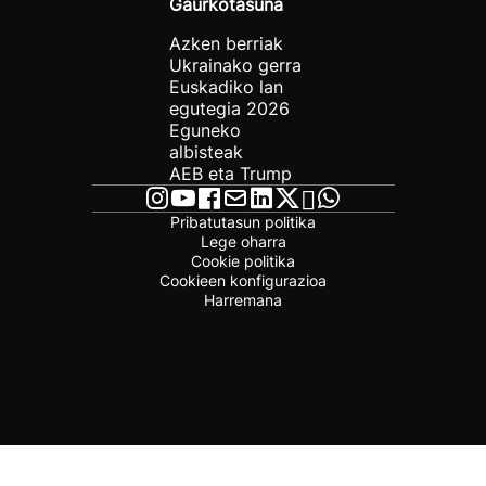
Gaurkotasuna
Azken berriak
Ukrainako gerra
Euskadiko lan
egutegia 2026
Eguneko
albisteak
AEB eta Trump
Pribatutasun politika
Lege oharra
Cookie politika
Cookieen konfigurazioa
Harremana