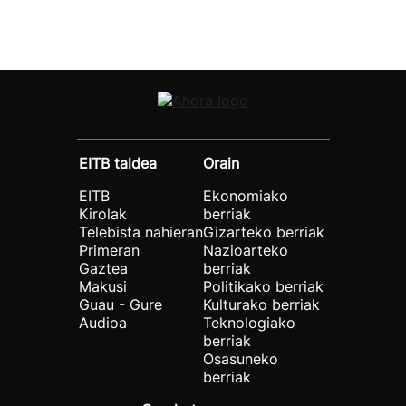
EITB taldea
Orain
EITB
Ekonomiako
Kirolak
berriak
Telebista nahieran
Gizarteko berriak
Primeran
Nazioarteko
Gaztea
berriak
Makusi
Politikako berriak
Guau - Gure
Kulturako berriak
Audioa
Teknologiako
berriak
Osasuneko
berriak