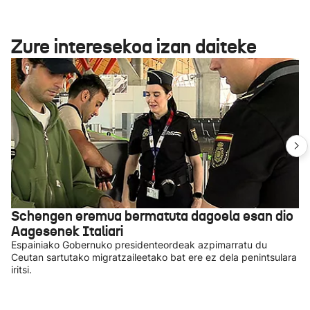
Zure interesekoa izan daiteke
Schengen eremua bermatuta dagoela esan dio
Aagesenek Italiari
Espainiako Gobernuko presidenteordeak azpimarratu du
Ceutan sartutako migratzaileetako bat ere ez dela penintsulara
iritsi.