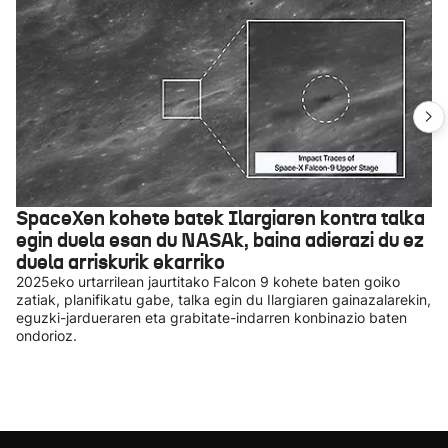
SpaceXen kohete batek Ilargiaren kontra talka
egin duela esan du NASAk, baina adierazi du ez
duela arriskurik ekarriko
2025eko urtarrilean jaurtitako Falcon 9 kohete baten goiko
zatiak, planifikatu gabe, talka egin du Ilargiaren gainazalarekin,
eguzki-jardueraren eta grabitate-indarren konbinazio baten
ondorioz.