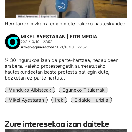
Herritarrek bizkarra eman diete Irakeko hauteskundeei
MIKEL AYESTARAN | EITB MEDIA
2021/10/10 - 22:52
Azken eguneratzea
2021/10/10 - 22:52
% 30 ingurukoa izan da parte-hartzea, hedabideen
arabera. Kaleko protestengatik aurreratutako
hauteskundeetan beste protesta bat egin dute,
bozketan ez parte hartuta.
Munduko Albisteak
Eguneko Titularrak
Mikel Ayestaran
Irak
Ekialde Hurbila
Zure interesekoa izan daiteke