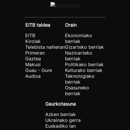
EITB taldea
Orain
EITB
Ekonomiako
Kirolak
berriak
Telebista nahieran
Gizarteko berriak
Primeran
Nazioarteko
Gaztea
berriak
Makusi
Politikako berriak
Guau - Gure
Kulturako berriak
Audioa
Teknologiako
berriak
Osasuneko
berriak
Gaurkotasuna
Azken berriak
Ukrainako gerra
Euskadiko lan