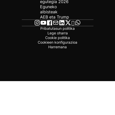
egutegia 2026
Eguneko
albisteak
AEB eta Trump
Pribatutasun politika
Lege oharra
Cookie politika
Cookieen konfigurazioa
Harremana