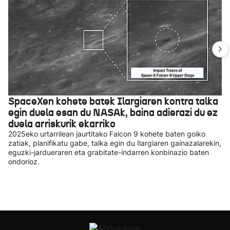
SpaceXen kohete batek Ilargiaren kontra talka
egin duela esan du NASAk, baina adierazi du ez
duela arriskurik ekarriko
2025eko urtarrilean jaurtitako Falcon 9 kohete baten goiko
zatiak, planifikatu gabe, talka egin du Ilargiaren gainazalarekin,
eguzki-jardueraren eta grabitate-indarren konbinazio baten
ondorioz.