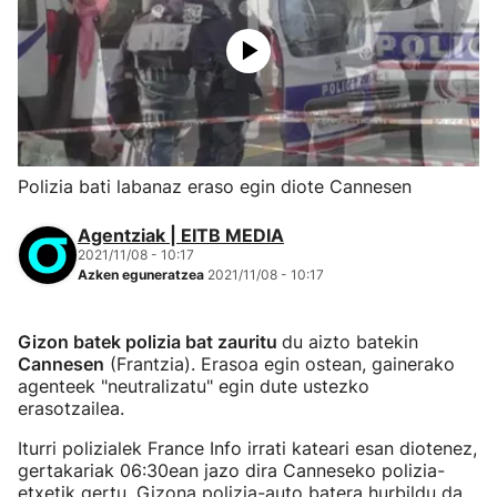
Polizia bati labanaz eraso egin diote Cannesen
Agentziak | EITB MEDIA
2021/11/08 - 10:17
Azken eguneratzea
2021/11/08 - 10:17
Gizon batek polizia bat zauritu
du aizto batekin
Cannesen
(Frantzia). Erasoa egin ostean, gainerako
agenteek "neutralizatu" egin dute ustezko
erasotzailea.
Iturri polizialek France Info irrati kateari esan diotenez,
gertakariak 06:30ean jazo dira Canneseko polizia-
etxetik gertu. Gizona polizia-auto batera hurbildu da,