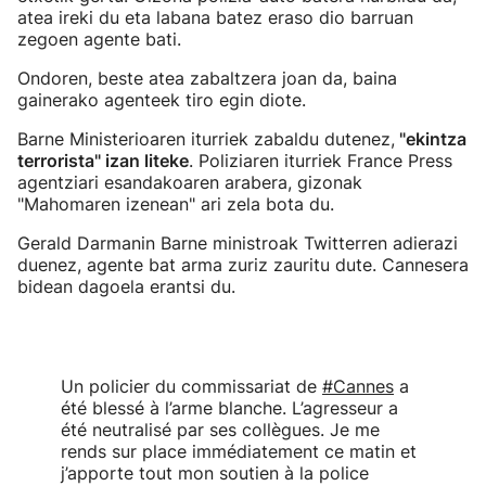
atea ireki du eta labana batez eraso dio barruan
zegoen agente bati.
Ondoren, beste atea zabaltzera joan da, baina
gainerako agenteek tiro egin diote.
Barne Ministerioaren iturriek zabaldu dutenez,
"ekintza
terrorista" izan liteke
. Poliziaren iturriek France Press
agentziari esandakoaren arabera, gizonak
"Mahomaren izenean" ari zela bota du.
Gerald Darmanin Barne ministroak Twitterren adierazi
duenez, agente bat arma zuriz zauritu dute. Cannesera
bidean dagoela erantsi du.
Un policier du commissariat de
#Cannes
a
été blessé à l’arme blanche. L’agresseur a
été neutralisé par ses collègues. Je me
rends sur place immédiatement ce matin et
j’apporte tout mon soutien à la police