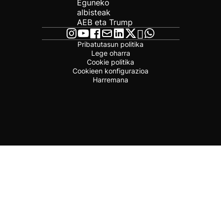
Eguneko
albisteak
AEB eta Trump
Pribatutasun politika
Lege oharra
Cookie politika
Cookieen konfigurazioa
Harremana