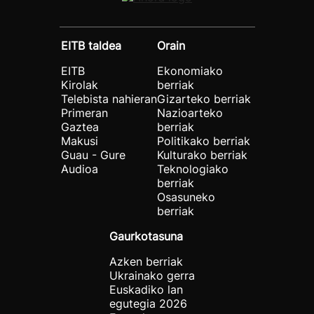
EITB taldea
Orain
EITB
Ekonomiako
Kirolak
berriak
Telebista nahieran
Gizarteko berriak
Primeran
Nazioarteko
Gaztea
berriak
Makusi
Politikako berriak
Guau - Gure
Kulturako berriak
Audioa
Teknologiako
berriak
Osasuneko
berriak
Gaurkotasuna
Azken berriak
Ukrainako gerra
Euskadiko lan
egutegia 2026