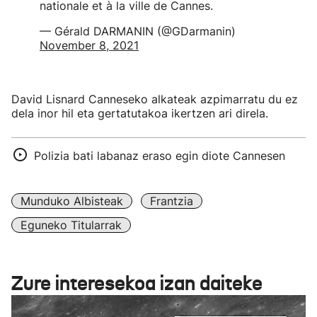
nationale et à la ville de Cannes.
— Gérald DARMANIN (@GDarmanin)
November 8, 2021
David Lisnard Canneseko alkateak azpimarratu du ez
dela inor hil eta gertatutakoa ikertzen ari direla.
Polizia bati labanaz eraso egin diote Cannesen
Munduko Albisteak
Frantzia
Eguneko Titularrak
Zure interesekoa izan daiteke