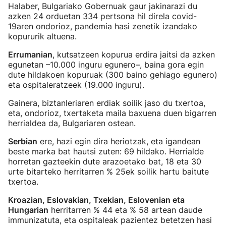
Halaber, Bulgariako Gobernuak gaur jakinarazi du
azken 24 orduetan 334 pertsona hil direla covid-
19aren ondorioz, pandemia hasi zenetik izandako
kopururik altuena.
Errumanian
, kutsatzeen kopurua erdira jaitsi da azken
egunetan –10.000 inguru egunero–, baina gora egin
dute hildakoen kopuruak (300 baino gehiago egunero)
eta ospitaleratzeek (19.000 inguru).
Gainera, biztanleriaren erdiak soilik jaso du txertoa,
eta, ondorioz, txertaketa maila baxuena duen bigarren
herrialdea da, Bulgariaren ostean.
Serbian
ere, hazi egin dira heriotzak, eta igandean
beste marka bat hautsi zuten: 69 hildako. Herrialde
horretan gazteekin dute arazoetako bat, 18 eta 30
urte bitarteko herritarren % 25ek soilik hartu baitute
txertoa.
Kroazian, Eslovakian, Txekian, Eslovenian eta
Hungarian
herritarren % 44 eta % 58 artean daude
immunizatuta, eta ospitaleak pazientez betetzen hasi