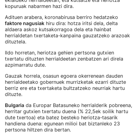
ekialdeko herrialdeetan, eta kutsatze eta heriotza
kopuruak nabarmen hazi dira.
Adituen arabera, koronabirusa berriro hedatzeko
faktore nagusiak
hiru dira: hotza iritsi dela, delta
aldaera askoz kutsakorragoa dela eta hainbat
herrialdetan txertaketa-kanpaina gauzatzeko arazoak
dituztela.
Ildo horretan, heriotza gehien pertsona gutxien
txertatu dituzten herrialdeetan zenbatzen ari direla
azpimarratu dute.
Gauzak horrela, osasun egoera okerrenean dauden
herrialdeetako gobernuek murrizketak ezarri dituzte
berriz ere eta txertaketa bultzatzeko neurriak hartu
dituzte.
Bulgaria
da Europar Batasuneko herrialderik pobreena,
herritar gutxien txertatu duena (% 22,5ek soilik hartu
dute txertoa) eta batez besteko heriotza-tasarik
handiena duena: egunean milioi bat biztanleko 23
pertsona hiltzen dira bertan.