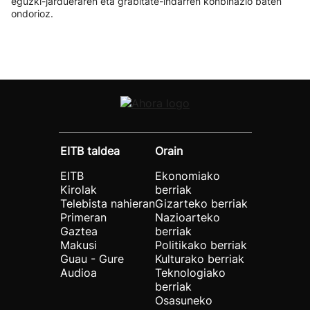
eguzki-jardueraren eta grabitate-indarren konbinazio baten
ondorioz.
EITB taldea
Orain
EITB
Ekonomiako
Kirolak
berriak
Telebista nahieran
Gizarteko berriak
Primeran
Nazioarteko
Gaztea
berriak
Makusi
Politikako berriak
Guau - Gure
Kulturako berriak
Audioa
Teknologiako
berriak
Osasuneko