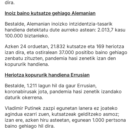
dira.
Inoiz baino kutsatze gehiago Alemanian
Bestalde, Alemanian inoizko intzidentzia-tasarik
handiena detektatu dute aurreko astean: 2.013,7 kasu
100.000 biztanleko.
Azken 24 orduetan, 21.832 kutsatze eta 169 heriotza
izan dira, eta ostiralean 37.000 positibo baino gehiago
zenbatu zituzten, pandemia hasi zenetik izan den
kopururik handiena.
Heriotza kopururik handiena Errusian
Bestalde, 1.211 lagun hil da gaur Errusian,
koronabirusak jota, pandemia hasi zenetik izandako
daturik okerrena.
Vladimir Putinek zazpi egunetan lanera ez joateko
agindua ezarri zuen, kutsatzeak gelditzeko asmoz;
izan ere, azken hiru asteetan, egunean 1.000 pertsona
baino gehiago hil dira.