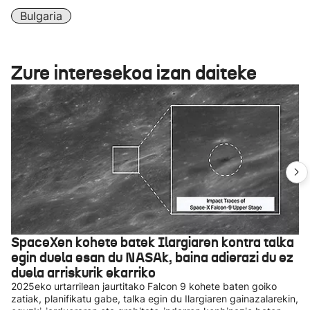
Bulgaria
Zure interesekoa izan daiteke
SpaceXen kohete batek Ilargiaren kontra talka
egin duela esan du NASAk, baina adierazi du ez
duela arriskurik ekarriko
2025eko urtarrilean jaurtitako Falcon 9 kohete baten goiko
zatiak, planifikatu gabe, talka egin du Ilargiaren gainazalarekin,