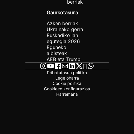
berriak
Gaurkotasuna
Azken berriak
Ukrainako gerra
Euskadiko lan
egutegia 2026
Eguneko
albisteak
AEB eta Trump
Pribatutasun politika
Lege oharra
Cookie politika
Cookieen konfigurazioa
Harremana