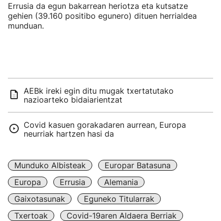
Errusia da egun bakarrean heriotza eta kutsatze
gehien (39.160 positibo egunero) dituen herrialdea
munduan.
AEBk ireki egin ditu mugak txertatutako
nazioarteko bidaiarientzat
Covid kasuen gorakadaren aurrean, Europa
neurriak hartzen hasi da
Munduko Albisteak
Europar Batasuna
Europa
Errusia
Alemania
Gaixotasunak
Eguneko Titularrak
Txertoak
Covid-19aren Aldaera Berriak