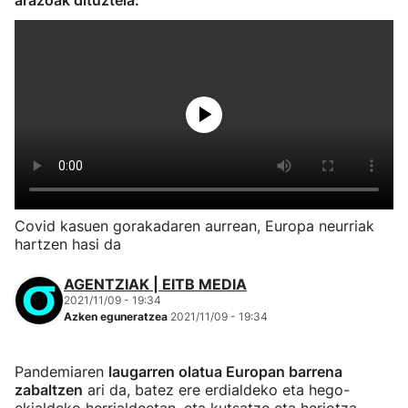
arazoak dituztela.
Covid kasuen gorakadaren aurrean, Europa neurriak
hartzen hasi da
AGENTZIAK | EITB MEDIA
2021/11/09 - 19:34
Azken eguneratzea
2021/11/09 - 19:34
Pandemiaren
laugarren olatua Europan barrena
zabaltzen
ari da, batez ere erdialdeko eta hego-