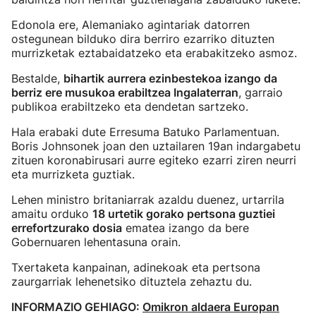
Edonola ere, Alemaniako agintariak datorren
ostegunean bilduko dira berriro ezarriko dituzten
murrizketak eztabaidatzeko eta erabakitzeko asmoz.
Bestalde,
bihartik aurrera ezinbestekoa izango da
berriz ere musukoa erabiltzea Ingalaterran
, garraio
publikoa erabiltzeko eta dendetan sartzeko.
Hala erabaki dute Erresuma Batuko Parlamentuan.
Boris Johnsonek joan den uztailaren 19an indargabetu
zituen koronabirusari aurre egiteko ezarri ziren neurri
eta murrizketa guztiak.
Lehen ministro britaniarrak azaldu duenez, urtarrila
amaitu orduko
18 urtetik gorako pertsona guztiei
errefortzurako dosia
ematea izango da bere
Gobernuaren lehentasuna orain.
Txertaketa kanpainan, adinekoak eta pertsona
zaurgarriak lehenetsiko dituztela zehaztu du.
INFORMAZIO GEHIAGO:
Omikron aldaera Europan