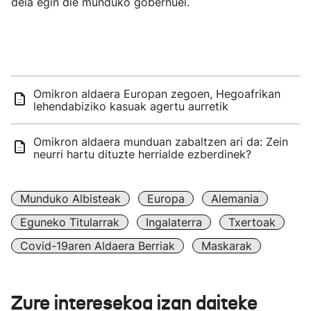
deia egin die munduko gobernuei.
Omikron aldaera Europan zegoen, Hegoafrikan
lehendabiziko kasuak agertu aurretik
Omikron aldaera munduan zabaltzen ari da: Zein
neurri hartu dituzte herrialde ezberdinek?
Munduko Albisteak
Europa
Alemania
Eguneko Titularrak
Ingalaterra
Txertoak
Covid-19aren Aldaera Berriak
Maskarak
Zure interesekoa izan daiteke