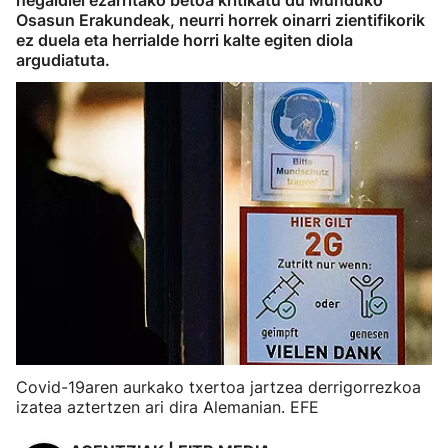
hegaldiei ezarritako betoa kritikatu du Munduko
Osasun Erakundeak, neurri horrek oinarri zientifikorik
ez duela eta herrialde horri kalte egiten diola
argudiatuta.
Covid-19aren aurkako txertoa jartzea derrigorrezkoa
izatea aztertzen ari dira Alemanian. EFE