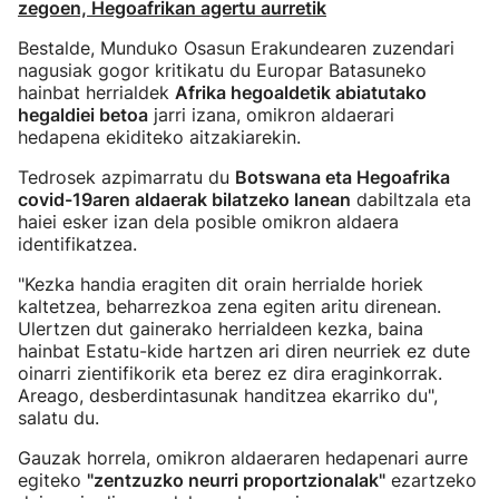
zegoen, Hegoafrikan agertu aurretik
Bestalde, Munduko Osasun Erakundearen zuzendari
nagusiak gogor kritikatu du Europar Batasuneko
hainbat herrialdek
Afrika hegoaldetik abiatutako
hegaldiei betoa
jarri izana, omikron aldaerari
hedapena ekiditeko aitzakiarekin.
Tedrosek azpimarratu du
Botswana eta Hegoafrika
covid-19aren aldaerak bilatzeko lanean
dabiltzala eta
haiei esker izan dela posible omikron aldaera
identifikatzea.
"Kezka handia eragiten dit orain herrialde horiek
kaltetzea, beharrezkoa zena egiten aritu direnean.
Ulertzen dut gainerako herrialdeen kezka, baina
hainbat Estatu-kide hartzen ari diren neurriek ez dute
oinarri zientifikorik eta berez ez dira eraginkorrak.
Areago, desberdintasunak handitzea ekarriko du",
salatu du.
Gauzak horrela, omikron aldaeraren hedapenari aurre
egiteko
"zentzuzko neurri proportzionalak"
ezartzeko