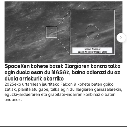
SpaceXen kohete batek Ilargiaren kontra talka
egin duela esan du NASAk, baina adierazi du ez
duela arriskurik ekarriko
2025eko urtarrilean jaurtitako Falcon 9 kohete baten goiko
zatiak, planifikatu gabe, talka egin du Ilargiaren gainazalarekin,
eguzki-jardueraren eta grabitate-indarren konbinazio baten
ondorioz.