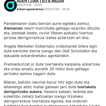
AGENTZIAK | EITB MEDIA
2021/11/30 - 20:22
Azken eguneratzea
2021/11/30 - 20:22
Pandemiaren olatu berriari aurre egiteko asmoz,
Alemanian
neurri murriztaile gehiago ezarriko dituzte
eta, besteak beste, covid-19aren aurkako txertoa
jartzea derrigorrezkoa izatea aztertzen ari dira.
Angela Merkelen Gobernuko ordezkariek bilera egin
dute kantziler berria izango den Olaf Scholzekin eta
eskualde ezberdinetako agintariekin.
Premiazkotzat jo dute txertaketa kanpaina azkartzea
eta urtea amaitu aurretik 30 milioi dosi gehiago
jartzeko asmoa iragarri dute.
Bileran, balizko neurriei buruz hitz egin dute eta
lehenengo aldiz mahai gainean jarri dute
txertaketa
derrigortzeko aukera
. Hasiera batean, lanbide eta
kolektibo zehatz batzuetan izango litzateke
derrigorrezkoa txertatuta egotea, eta ondoren
baldintza hori herritar guztienagana zabalduko lukete.