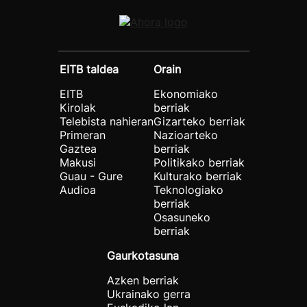
EITB taldea
Orain
EITB
Ekonomiako
Kirolak
berriak
Telebista nahieran
Gizarteko berriak
Primeran
Nazioarteko
Gaztea
berriak
Makusi
Politikako berriak
Guau - Gure
Kulturako berriak
Audioa
Teknologiako
berriak
Osasuneko
berriak
Gaurkotasuna
Azken berriak
Ukrainako gerra