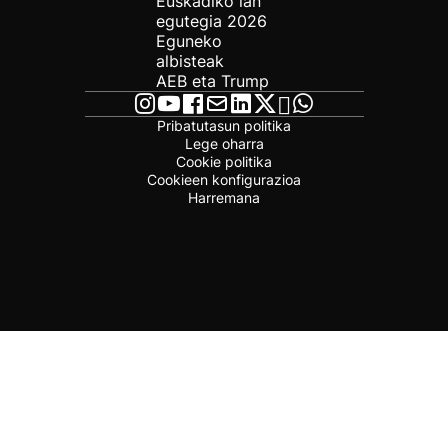
Euskadiko lan
egutegia 2026
Eguneko
albisteak
AEB eta Trump
Pribatutasun politika
Lege oharra
Cookie politika
Cookieen konfigurazioa
Harremana