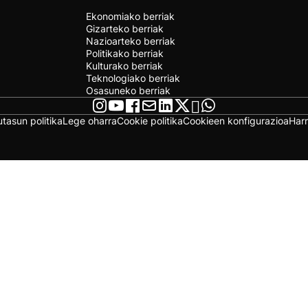
Ekonomiako berriak
Gizarteko berriak
Nazioarteko berriak
Politikako berriak
Kulturako berriak
Teknologiako berriak
Osasuneko berriak
utasun politika
Lege oharra
Cookie politika
Cookieen konfigurazioa
Har