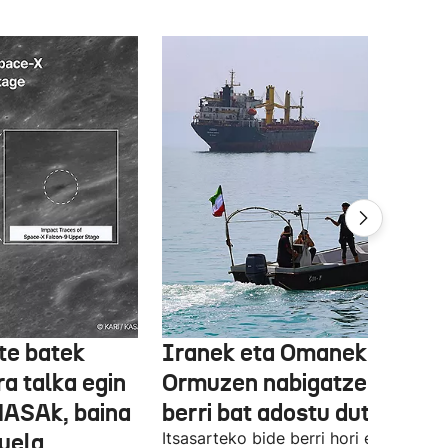
te batek
Iranek eta Omanek
ra talka egin
Ormuzen nabigatzeko bide
NASAk, baina
berri bat adostu dute
duela
Itsasarteko bide berri hori egiteko