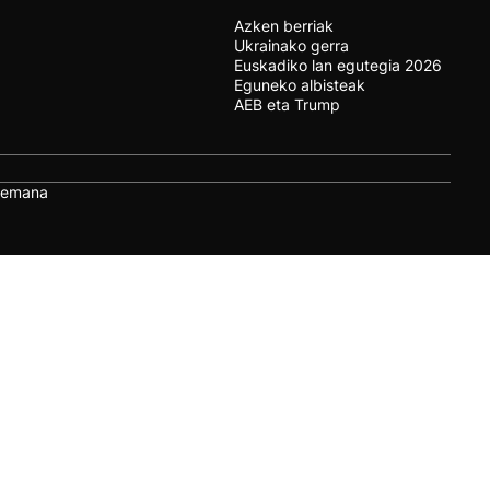
Azken berriak
Ukrainako gerra
Euskadiko lan egutegia 2026
Eguneko albisteak
AEB eta Trump
remana