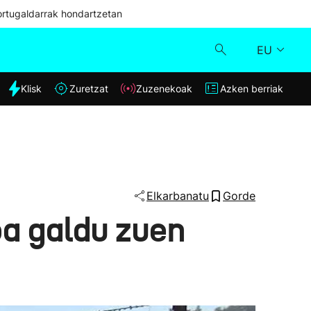
ortugaldarrak hondartzetan
EU
dia
Klisk
Zuretzat
Zuzenekoak
Azken berriak
Klisk
Zuzenekoak
Zuretzat
Elkarbanatu
Gorde
oa galdu zuen
Azken berriak