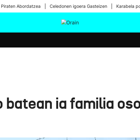
|
|
 Piraten Abordatzea
Celedonen igoera Gasteizen
Karabela p
tura
Ikusmiran
Egural
Osasuna
Teknologia
 batean ia familia os