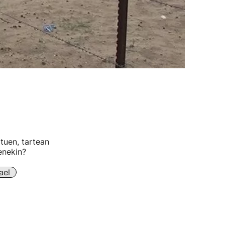
tuen, tartean
enekin?
ael