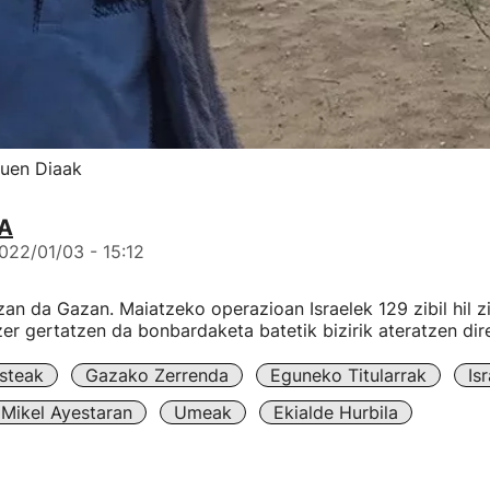
zuen Diaak
IA
022/01/03 - 15:12
zan da Gazan. Maiatzeko operazioan Israelek 129 zibil hil zi
zer gertatzen da bonbardaketa batetik bizirik ateratzen dir
steak
Gazako Zerrenda
Eguneko Titularrak
Isr
Mikel Ayestaran
Umeak
Ekialde Hurbila