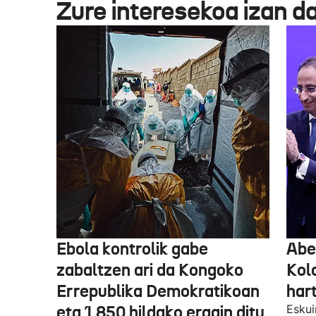
Zure interesekoa izan d
Ebola kontrolik gabe
Abe
zabaltzen ari da Kongoko
Kol
Errepublika Demokratikoan
har
eta 1.850 hildako eragin ditu
Eskui