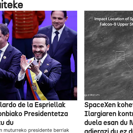
aiteke
lardo de la Espriellak
SpaceXen kohe
onbiako Presidentetza
Ilargiaren kont
tu du
duela esan du 
n muturreko presidente berriak
adierazi du ez 