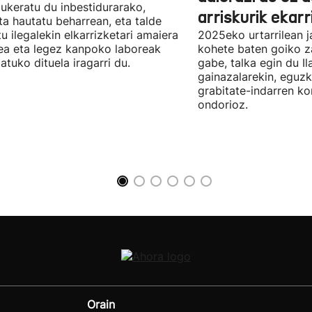
aukeratu du inbestidurarako,
arriskurik ekarr
a hautatu beharrean, eta talde
u ilegalekin elkarrizketari amaiera
2025eko urtarrilean j
a eta legez kanpoko laboreak
kohete baten goiko za
atuko dituela iragarri du.
gabe, talka egin du Il
gainazalarekin, eguzk
grabitate-indarren k
ondorioz.
Orain