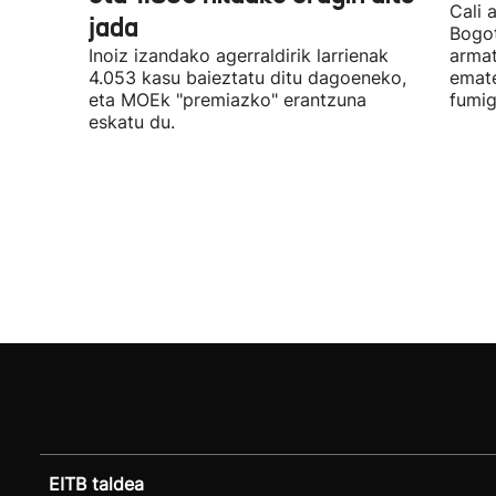
Cali 
jada
Bogot
Inoiz izandako agerraldirik larrienak
armat
4.053 kasu baieztatu ditu dagoeneko,
emate
eta MOEk "premiazko" erantzuna
fumig
eskatu du.
EITB taldea