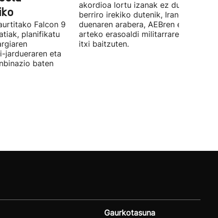
akordioa lortu izanak ez du esan nahi
iko
berriro irekiko dutenik, Iranek zehazt
aurtitako Falcon 9
duenaren arabera, AEBren eta Israele
tiak, planifikatu
arteko erasoaldi militarraren ondorio
argiaren
itxi baitzuten.
i-jardueraren eta
onbinazio baten
Gaurkotasuna