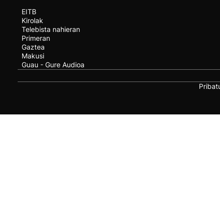
EITB
Kirolak
Telebista nahieran
Primeran
Gaztea
Makusi
Guau - Gure Audioa
Pribat