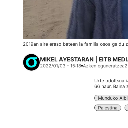
2019an aire eraso batean ia familia osoa galdu 
MIKEL AYESTARAN | EITB MED
2022/01/03 - 15:18
Azken eguneratzea
2
Urte odoltsua i
66 haur. Baina 
Munduko Albi
Palestina