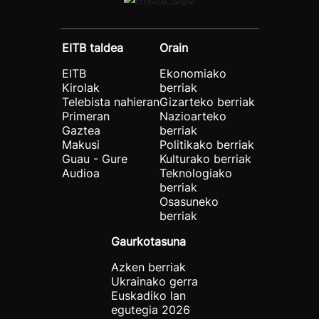
EITB taldea
Orain
EITB
Ekonomiako
Kirolak
berriak
Telebista nahieran
Gizarteko berriak
Primeran
Nazioarteko
Gaztea
berriak
Makusi
Politikako berriak
Guau - Gure
Kulturako berriak
Audioa
Teknologiako
berriak
Osasuneko
berriak
Gaurkotasuna
Azken berriak
Ukrainako gerra
Euskadiko lan
egutegia 2026