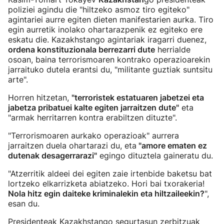
poliziei agindu die "hiltzeko asmoz tiro egiteko"
agintariei aurre egiten dieten manifestarien aurka. Tiro
egin aurretik inolako ohartarazpenik ez egiteko ere
eskatu die. Kazakhstango agintariak iragarri duenez,
ordena konstituzionala berrezarri dute
herrialde
osoan, baina terrorismoaren kontrako operazioarekin
jarraituko dutela erantsi du, "militante guztiak suntsitu
arte".
Horren hitzetan,
"terroristek estatuaren jabetzei eta
jabetza pribatuei kalte egiten jarraitzen dute"
eta
"armak herritarren kontra erabiltzen dituzte".
"Terrorismoaren aurkako operazioak" aurrera
jarraitzen duela ohartarazi du, eta
"amore ematen ez
dutenak desagerrarazi"
egingo dituztela gaineratu du.
"Atzerritik aldeei dei egiten zaie irtenbide baketsu bat
lortzeko elkarrizketa abiatzeko. Hori bai txorakeria!
Nola hitz egin daiteke kriminalekin eta hiltzaileekin?
",
esan du.
Presidenteak Kazakhstango segurtasun zerbitzuak