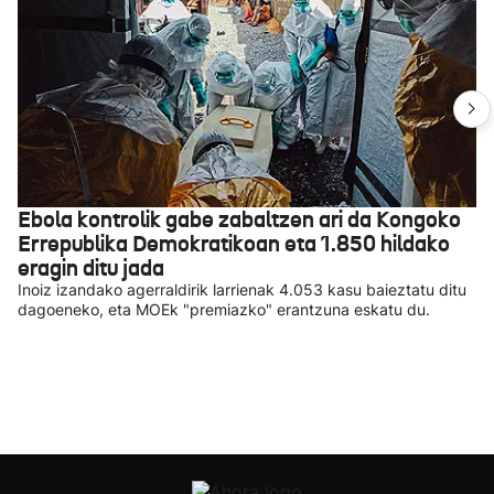
Ebola kontrolik gabe zabaltzen ari da Kongoko
Errepublika Demokratikoan eta 1.850 hildako
eragin ditu jada
Inoiz izandako agerraldirik larrienak 4.053 kasu baieztatu ditu
dagoeneko, eta MOEk "premiazko" erantzuna eskatu du.