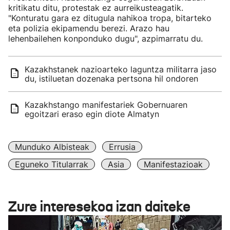
kritikatu ditu, protestak ez aurreikusteagatik.
"Konturatu gara ez ditugula nahikoa tropa, bitarteko
eta polizia ekipamendu berezi. Arazo hau
lehenbailehen konponduko dugu", azpimarratu du.
Kazakhstanek nazioarteko laguntza militarra jaso
du, istiluetan dozenaka pertsona hil ondoren
Kazakhstango manifestariek Gobernuaren
egoitzari eraso egin diote Almatyn
Munduko Albisteak
Errusia
Eguneko Titularrak
Asia
Manifestazioak
Zure interesekoa izan daiteke