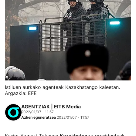
Istiluen aurkako agenteak Kazakhstango kaleetan.
Argazkia: EFE
AGENTZIAK | EITB Media
2022/01/07 - 11:57
Azken eguneratzea
2022/01/07 - 11:57
Kasim-Yomart Tokayev
Kazakhstan
go presidenteak