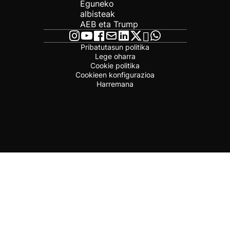
Eguneko
albisteak
AEB eta Trump
Pribatutasun politika
Lege oharra
Cookie politika
Cookieen konfigurazioa
Harremana