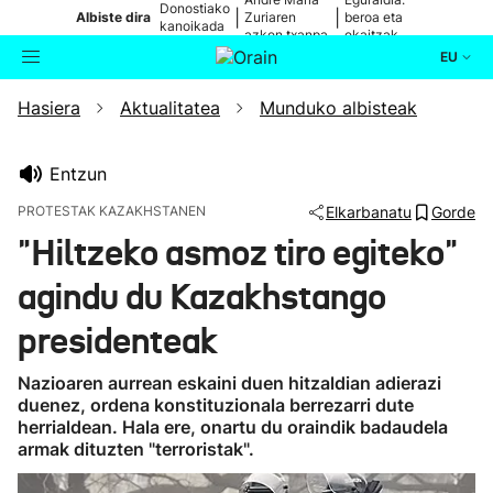
Donostiako
|
|
Albiste dira
Zuriaren
beroa eta
kanoikada
azken txanpa
ekaitzak
EU
Hasiera
Aktualitatea
Munduko albisteak
Aktualitatea
Bilatzailea
Politika
Entzun
PROTESTAK KAZAKHSTANEN
Elkarbanatu
Gorde
Kultura
"Hiltzeko asmoz tiro egiteko"
agindu du Kazakhstango
Ikusmiran
presidenteak
Eguraldia
Nazioaren aurrean eskaini duen hitzaldian adierazi
duenez, ordena konstituzionala berrezarri dute
herrialdean. Hala ere, onartu du oraindik badaudela
armak dituzten "terroristak".