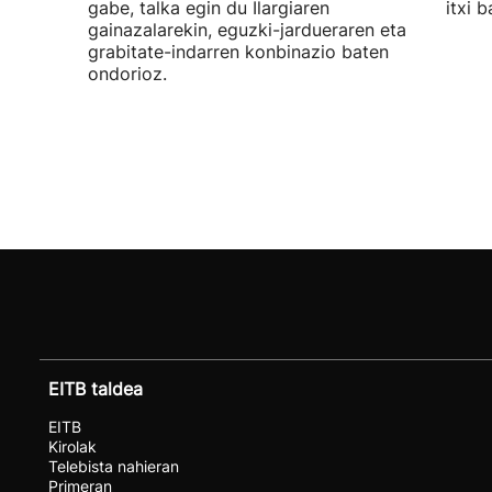
gabe, talka egin du Ilargiaren
itxi b
gainazalarekin, eguzki-jardueraren eta
grabitate-indarren konbinazio baten
ondorioz.
EITB taldea
EITB
Kirolak
Telebista nahieran
Primeran