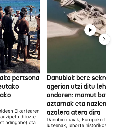
aka pertsona
Danubiok bere sekretuak
Ceutako
agerian utzi ditu lehortear
tako
ondoren: mamut baten
aztarnak eta nazien ontzia
ideen Elkartearen
azalera atera dira
auzipetu dituzte
Danubio ibaiak, Europako bigarren
st adingabe) eta
luzeenak, lehorte historikoa bizi du, e