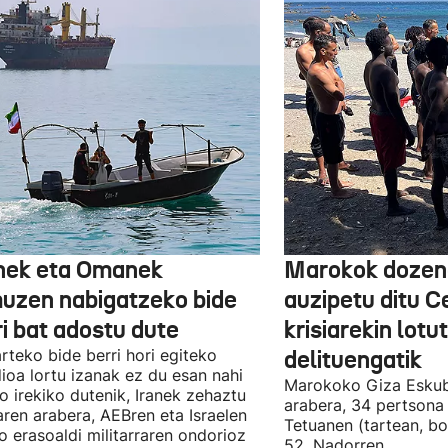
nek eta Omanek
Marokok dozen
uzen nabigatzeko bide
auzipetu ditu 
ri bat adostu dute
krisiarekin lotu
arteko bide berri hori egiteko
delituengatik
ioa lortu izanak ez du esan nahi
Marokoko Giza Eskub
ro irekiko dutenik, Iranek zehaztu
arabera, 34 pertsona 
ren arabera, AEBren eta Israelen
Tetuanen (tartean, bo
o erasoaldi militarraren ondorioz
52, Nadorren.