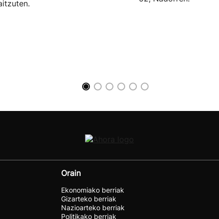
aitzuten.
Orain
Ekonomiako berriak
Gizarteko berriak
Nazioarteko berriak
Politikako berriak