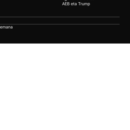
AEB eta Trump
remana