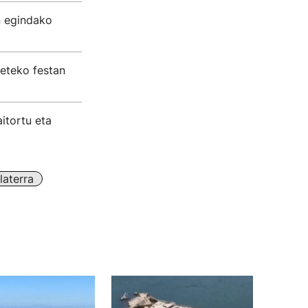
n egindako
eteko festan
itortu eta
laterra