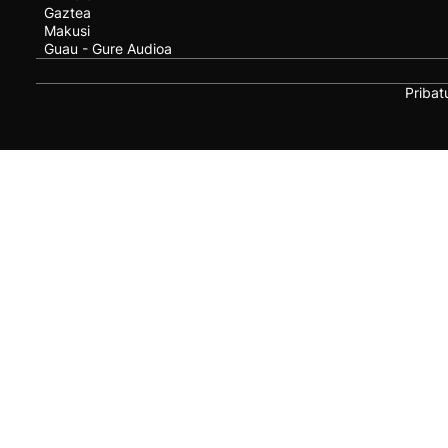
Gaztea
Makusi
Guau - Gure Audioa
Pribat