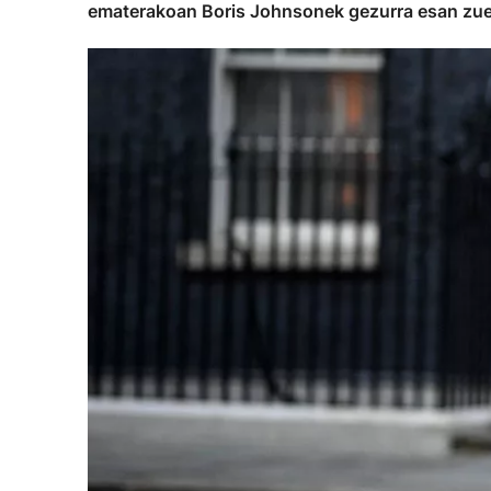
ematerakoan Boris Johnsonek gezurra esan zuel