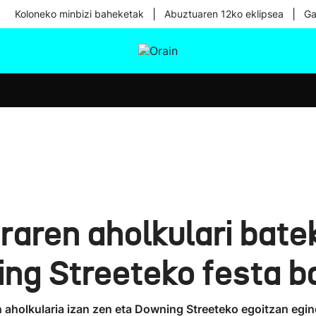
|
|
Koloneko minbizi baheketak
Abuztuaren 12ko eklipsea
Ga
tura
Ikusmiran
Egural
Osasuna
Teknologia
raren aholkulari batek
ng Streeteko festa b
 aholkularia izan zen eta Downing Streeteko egoitzan egi