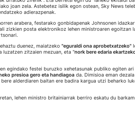
k urratuko zirenik". Eta berretsi egin du "laneko ekitaldi ba
ako joan zela. Astebetez isilik egon ostean, Sky News teleb
endatzeko adierazpenak.
orren arabera, festarako gonbidapenak Johnsonen idazkari
li zizkien posta elektronikoz lehen ministroaren egoitzan l
tsonari.
 zehaztu duenez, maiatzeko
"eguraldi ona aprobetxatzeko"
l
a luzatzen zitzaien mezuan, eta "
nork bere edaria ekartzek
n egindako festei buruzko xehetasunak publiko egiten ari 
eko presioa gero eta handiagoa
da. Dimisioa eman dezala 
a bere alderdiaren baitan ere badira kargua utzi beharko lu
retan, lehen ministro britainiarrak berriro eskatu du barka