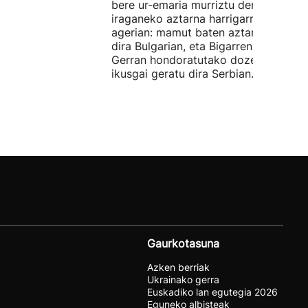
bere ur-emaria murriztu denez,
iraganeko aztarna harrigarriak utzi di
agerian: mamut baten aztarnak azald
dira Bulgarian, eta Bigarren Mundu
Gerran hondoratutako dozenaka ontz
ikusgai geratu dira Serbian.
Gaurkotasuna
Azken berriak
Ukrainako gerra
Euskadiko lan egutegia 2026
Eguneko albisteak