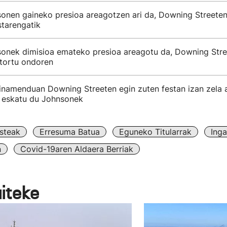
sonen gaineko presioa areagotzen ari da, Downing Streete
starengatik
sonek dimisioa emateko presioa areagotu da, Downing Stre
itortu ondoren
inamenduan Downing Streeten egin zuten festan izan zela a
eskatu du Johnsonek
steak
Erresuma Batua
Eguneko Titularrak
Inga
n
Covid-19aren Aldaera Berriak
aiteke