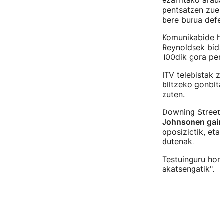
ezarritako araua
pentsatzen zuel
bere burua def
Komunikabide h
Reynoldsek bida
100dik gora per
ITV telebistak
biltzeko gonbit
zuten.
Downing Streete
Johnsonen gain
oposiziotik, et
dutenak.
Testuinguru hor
akatsengatik".