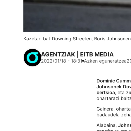
Kazetari bat Downing Streeten, Boris Johnsonen 
AGENTZIAK | EITB MEDIA
2022/01/18 - 18:31
Azken eguneratzea
2
Dominic Cumm
Johnsonek Down
bertsioa
, eta z
ohartarazi bait
Gainera, oharta
badaudela zeh
Alabaina,
Johns