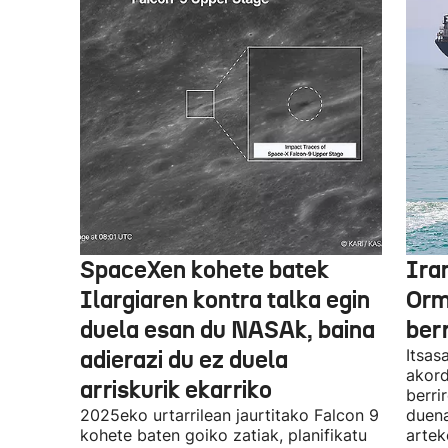
SpaceXen kohete batek
Ira
Ilargiaren kontra talka egin
Orm
duela esan du NASAk, baina
ber
adierazi du ez duela
Itsas
akord
arriskurik ekarriko
berri
2025eko urtarrilean jaurtitako Falcon 9
duena
kohete baten goiko zatiak, planifikatu
artek