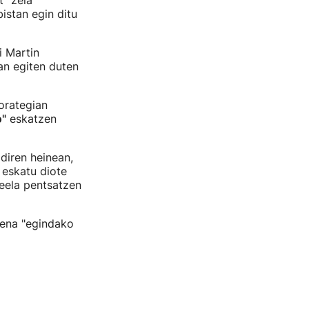
t" zela
istan egin ditu
 Martin
an egiten duten
orategian
o"
eskatzen
diren heinean,
eskatu diote
keela pentsatzen
mena "egindako