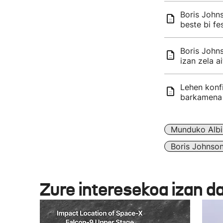
Boris John
beste bi fe
Boris John
izan zela a
Lehen konf
barkamena 
Munduko Albi
Boris Johnso
Zure interesekoa izan d