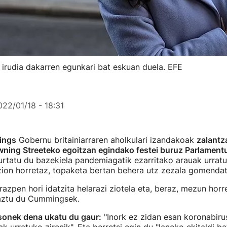
irudia dakarren egunkari bat eskuan duela. EFE
022/01/18 - 18:31
ings
Gobernu britainiarraren aholkulari izandakoak
zalantza
ing Streeteko egoitzan egindako festei buruz Parlamen
iurtatu du bazekiela pandemiagatik ezarritako arauak urratu
zion horretaz, topaketa bertan behera utz zezala gomendat
razpen hori idatzita helarazi ziotela eta, beraz, mezun horr
aztu du Cummingsek.
onek dena ukatu du gaur:
"Inork ez zidan esan koronabiru