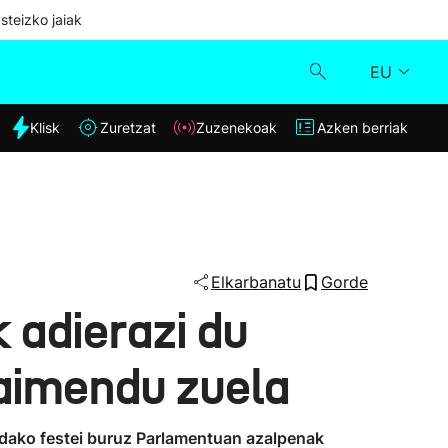
steizko jaiak
EU
dia
Klisk
Zuretzat
Zuzenekoak
Azken berriak
Klisk
Zuzenekoak
Zuretzat
Elkarbanatu
Gorde
 adierazi du
Azken berriak
aimendu zuela
ndako festei buruz Parlamentuan azalpenak