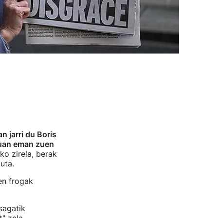
n jarri du Boris
tuan eman zuen
ko zirela, berak
uta.
en frogak
sagatik