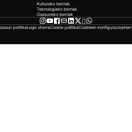
Kulturako berriak
Teknologiako berriak
Osasuneko berriak
utasun politika
Lege oharra
Cookie politika
Cookieen konfigurazioa
Har