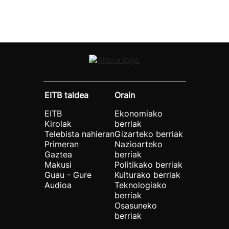
EITB taldea
Orain
EITB
Ekonomiako
Kirolak
berriak
Telebista nahieran
Gizarteko berriak
Primeran
Nazioarteko
Gaztea
berriak
Makusi
Politikako berriak
Guau - Gure
Kulturako berriak
Audioa
Teknologiako
berriak
Osasuneko
berriak