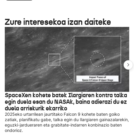
Zure interesekoa izan daiteke
SpaceXen kohete batek Ilargiaren kontra talka
egin duela esan du NASAk, baina adierazi du ez
duela arriskurik ekarriko
2025eko urtarrilean jaurtitako Falcon 9 kohete baten goiko
zatiak, planifikatu gabe, talka egin du Ilargiaren gainazalarekin,
eguzki-jardueraren eta grabitate-indarren konbinazio baten
ondorioz.