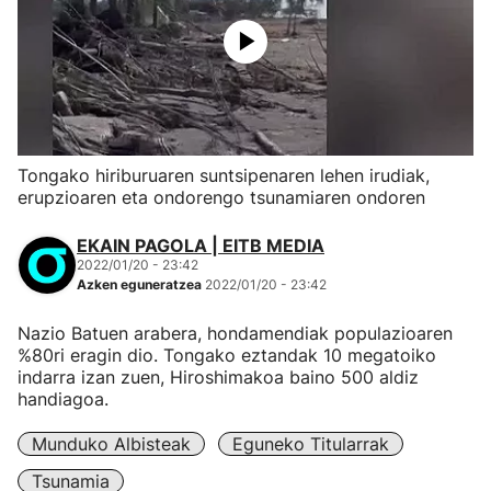
Tongako hiriburuaren suntsipenaren lehen irudiak,
erupzioaren eta ondorengo tsunamiaren ondoren
EKAIN PAGOLA | EITB MEDIA
2022/01/20 - 23:42
Azken eguneratzea
2022/01/20 - 23:42
Nazio Batuen arabera, hondamendiak populazioaren
%80ri eragin dio. Tongako eztandak 10 megatoiko
indarra izan zuen, Hiroshimakoa baino 500 aldiz
handiagoa.
Munduko Albisteak
Eguneko Titularrak
Tsunamia