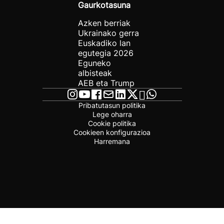
Gaurkotasuna
Azken berriak
Ukrainako gerra
Euskadiko lan
egutegia 2026
Eguneko
albisteak
AEB eta Trump
Pribatutasun politika
Lege oharra
Cookie politika
Cookieen konfigurazioa
Harremana