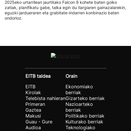
2025eko urtarrilean jaurtitako Falcon 9 kohete baten goiko
zatiak, planifikatu gabe, talka egin du Ilargiaren gainazalarekin,
eguzki-jardueraren eta grabitate-indarren konbinazio baten
ondorioz.
EITB taldea
Orain
EITB
Ekonomiako
Kirolak
berriak
Telebista nahieran
Gizarteko berriak
Primeran
Nazioarteko
Gaztea
berriak
Makusi
Politikako berriak
Guau - Gure
Kulturako berriak
Audioa
Teknologiako