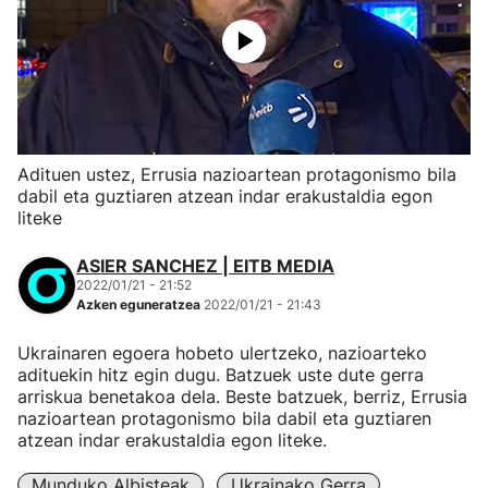
Adituen ustez, Errusia nazioartean protagonismo bila
dabil eta guztiaren atzean indar erakustaldia egon
liteke
ASIER SANCHEZ | EITB MEDIA
2022/01/21 - 21:52
Azken eguneratzea
2022/01/21 - 21:43
Ukrainaren egoera hobeto ulertzeko, nazioarteko
adituekin hitz egin dugu. Batzuek uste dute gerra
arriskua benetakoa dela. Beste batzuek, berriz, Errusia
nazioartean protagonismo bila dabil eta guztiaren
atzean indar erakustaldia egon liteke.
Munduko Albisteak
Ukrainako Gerra