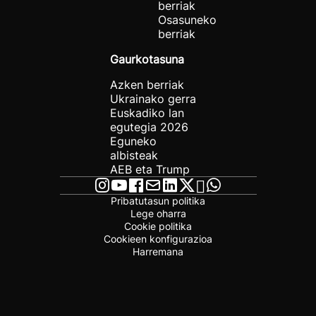
berriak
Osasuneko
berriak
Gaurkotasuna
Azken berriak
Ukrainako gerra
Euskadiko lan
egutegia 2026
Eguneko
albisteak
AEB eta Trump
Pribatutasun politika
Lege oharra
Cookie politika
Cookieen konfigurazioa
Harremana