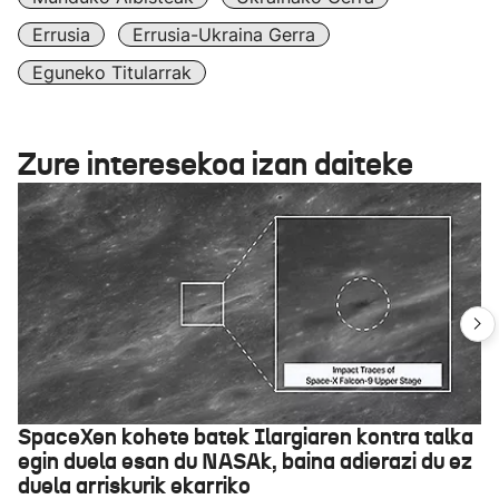
Errusia
Errusia-Ukraina Gerra
Eguneko Titularrak
Zure interesekoa izan daiteke
SpaceXen kohete batek Ilargiaren kontra talka
egin duela esan du NASAk, baina adierazi du ez
duela arriskurik ekarriko