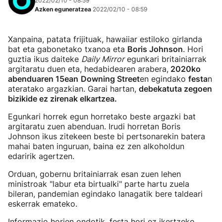
2022/02/10 - 08:59
Azken eguneratzea
2022/02/10 - 08:59
Xanpaina, patata frijituak, hawaiiar estiloko girlanda
bat eta gabonetako txanoa eta
Boris Johnson
. Hori
guztia ikus daiteke
Daily Mirror
egunkari britainiarrak
argitaratu duen eta, hedabidearen arabera,
2020ko
abenduaren 15ean
Downing Street
en egindako
festa
n
ateratako argazkian. Garai hartan,
debekatuta zegoen
bizikide ez zirenak elkartzea.
Egunkari horrek egun horretako beste argazki bat
argitaratu zuen abenduan. Irudi horretan Boris
Johnson ikus zitekeen beste bi pertsonarekin batera
mahai baten inguruan, baina ez zen alkoholdun
edaririk agertzen.
Orduan, gobernu britainiarrak esan zuen lehen
ministroak "labur eta birtualki" parte hartu zuela
bileran, pandemian egindako lanagatik bere taldeari
eskerrak emateko.
Informazio horien ondotik, festa hori ez ikertzeko