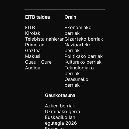
EITB taldea
Orain
EITB
Ekonomiako
Kirolak
berriak
Telebista nahieran
Gizarteko berriak
Primeran
Nazioarteko
Gaztea
berriak
Makusi
Politikako berriak
Guau - Gure
Kulturako berriak
Audioa
Teknologiako
berriak
Osasuneko
berriak
Gaurkotasuna
Azken berriak
Ukrainako gerra
Euskadiko lan
egutegia 2026
Eguneko