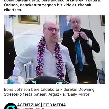
botila batetik gertu, bere taldeko bi kiderekin batera.
Orduan, debekatuta zegoen bizikide ez zirenak
elkartzea.
Boris Johnson bere taldeko bi kiderekin Downing
Streeteko festa batean. Argazkia: 'Daily Mirror'
AGENTZIAK | EITB MEDIA