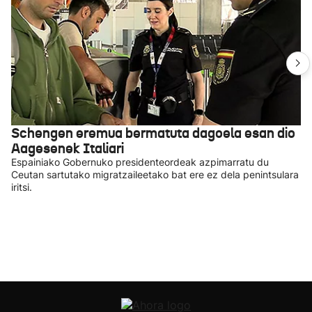
Schengen eremua bermatuta dagoela esan dio
Aagesenek Italiari
Espainiako Gobernuko presidenteordeak azpimarratu du
Ceutan sartutako migratzaileetako bat ere ez dela penintsulara
iritsi.