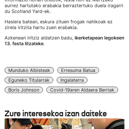
aurrez hartutako erabakia berraztertuko duela iragarri
du Scotland Yard-ek.
Hasiera batean, eskura zituen frogak nahikoak ez
zirela iritzita hartu zuen erabakia.
Azkenean iritziz aldatzen badu,
ikerketapean legokeen
13. festa litzateke
.
Munduko Albisteak
Erresuma Batua
Eguneko Titularrak
Ingalaterra
Boris Johnson
Covid-19aren Aldaera Berriak
Zure interesekoa izan daiteke