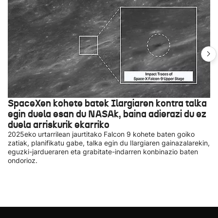
SpaceXen kohete batek Ilargiaren kontra talka
egin duela esan du NASAk, baina adierazi du ez
duela arriskurik ekarriko
2025eko urtarrilean jaurtitako Falcon 9 kohete baten goiko
zatiak, planifikatu gabe, talka egin du Ilargiaren gainazalarekin,
eguzki-jardueraren eta grabitate-indarren konbinazio baten
ondorioz.