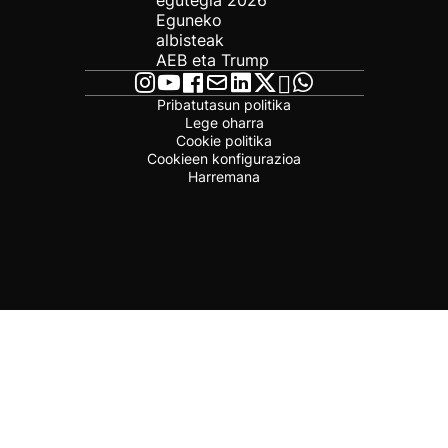
egutegia 2026
Eguneko
albisteak
AEB eta Trump
Pribatutasun politika
Lege oharra
Cookie politika
Cookieen konfigurazioa
Harremana