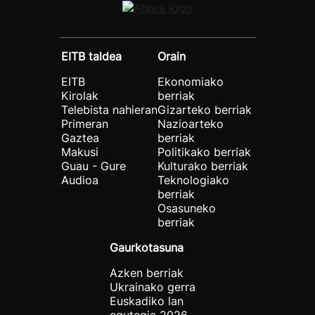
EITB taldea
Orain
EITB
Ekonomiako
Kirolak
berriak
Telebista nahieran
Gizarteko berriak
Primeran
Nazioarteko
Gaztea
berriak
Makusi
Politikako berriak
Guau - Gure
Kulturako berriak
Audioa
Teknologiako
berriak
Osasuneko
berriak
Gaurkotasuna
Azken berriak
Ukrainako gerra
Euskadiko lan