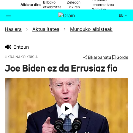
Bilboko
Zeledon
|
|
Albiste dira
lehorreratzea
etxebizitza
Txikiren
Getarian
batean
jaitsiera
EU
Hasiera
Aktualitatea
Munduko albisteak
Aktualitatea
Bilatzailea
Politika
Entzun
UKRAINAKO KRISIA
Elkarbanatu
Gorde
Kultura
Joe Biden ez da Errusiaz fio
Ikusmiran
Eguraldia