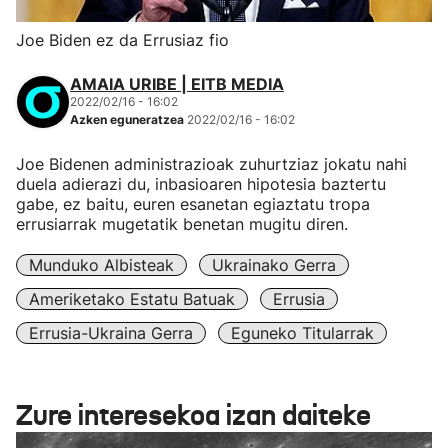
Joe Biden ez da Errusiaz fio
AMAIA URIBE | EITB MEDIA
2022/02/16 - 16:02
Azken eguneratzea
2022/02/16 - 16:02
Joe Bidenen administrazioak zuhurtziaz jokatu nahi
duela adierazi du, inbasioaren hipotesia baztertu
gabe, ez baitu, euren esanetan egiaztatu tropa
errusiarrak mugetatik benetan mugitu diren.
Munduko Albisteak
Ukrainako Gerra
Ameriketako Estatu Batuak
Errusia
Errusia-Ukraina Gerra
Eguneko Titularrak
Zure interesekoa izan daiteke