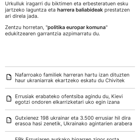
Urkulluk iragarri du biktimen eta erbesteratuen esku
jartzeko laguntza eta
harrera baliabideak
prestatzen
ari direla jada.
Zentzu horretan, "
politika europar komuna
"
edukitzearen garrantzia azpimarratu du.
Nafarroako familiek harreran hartu izan dituzten
haur ukraniarrak ekartzeko eskatu du Chivitek
Errusiak erabateko ofentsiba agindu du, Kievi
egotzi ondoren elkarrizketari uko egin izana
Gutxienez 198 ukrainar eta 3.500 errusiar hil dira
erasoa hasi zenetik, Ukrainako agintarien arabera
EBk Errusiaren aurkako bigarren zigor sorta