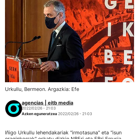
Urkullu, Bermeon. Argazkia: Efe
agencias | eitb media
2022/02/26 - 21:03
Azken eguneratzea
2022/02/26 - 21:03
Iñigo Urkullu lehendakariak "irmotasuna" eta "isun
eraginkorrak" eskatu dizkie NBEri eta EBri Errusia