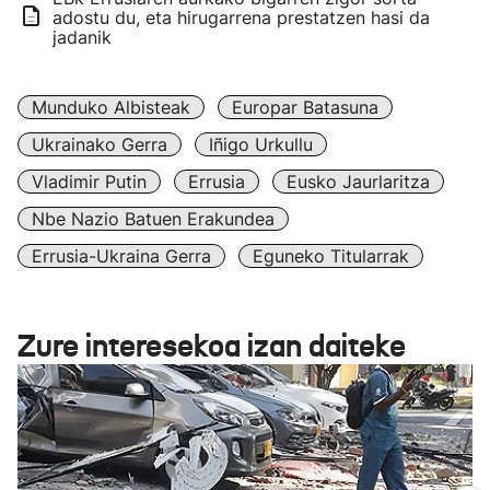
adostu du, eta hirugarrena prestatzen hasi da
jadanik
Munduko Albisteak
Europar Batasuna
Ukrainako Gerra
Iñigo Urkullu
Vladimir Putin
Errusia
Eusko Jaurlaritza
Nbe Nazio Batuen Erakundea
Errusia-Ukraina Gerra
Eguneko Titularrak
Zure interesekoa izan daiteke