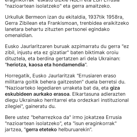
"nazioartean isolatzeko" eta gerra amaitzeko.
Urkulluk Bermeon izan du ekitaldia, 1937tik 1958ra,
Gerra Zibilean eta Frankismoan, trenbidea eraikitzeko
lanetara behartu zituzten pertsonei egindako
omenaldian.
Eusko Jaurlaritzaren buruak azpimarratu du gerra "ez
zibil, injustu eta ez gizatiar" baten biktimak oroiu
dituztela, eta berdina gertatzen ari dela Ukrainan:
"
heriotza, kaosa eta hondamendia
".
Horregatik, Eusko Jaurlaritzak "Errusiaren eraso
militarra goitik behera gaitzesten" duela berretsi du.
"Nazioarteko legediaren urraketa bat da, eta
giza
eskubideen aurkako erasoa
. Elkartasuna adierazten
diegu Ukrainako herritarrei eta ordezkari instituzional
zilegiei", gaineratu du.
Bere ustez "beharrezkoa da" irmo jokatzea Errusia
"nazioartean isolatzeko", eta "isun eraginkorrak"
jartzea, "
gerra eteteko
helburuarekin".