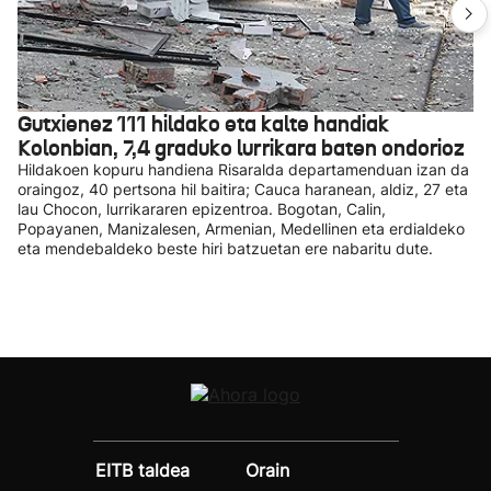
Gutxienez 111 hildako eta kalte handiak
Kolonbian, 7,4 graduko lurrikara baten ondorioz
Hildakoen kopuru handiena Risaralda departamenduan izan da
oraingoz, 40 pertsona hil baitira; Cauca haranean, aldiz, 27 eta
lau Chocon, lurrikararen epizentroa. Bogotan, Calin,
Popayanen, Manizalesen, Armenian, Medellinen eta erdialdeko
eta mendebaldeko beste hiri batzuetan ere nabaritu dute.
EITB taldea
Orain