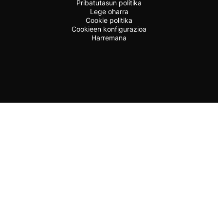
Pribatutasun politika
Lege oharra
Cookie politika
Cookieen konfigurazioa
Harremana