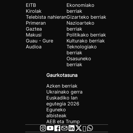
EITB
Ekonomiako
Kirolak
berriak
Telebista nahieran
Gizarteko berriak
Primeran
Nazioarteko
Gaztea
berriak
Makusi
Politikako berriak
Guau - Gure
Kulturako berriak
Audioa
Teknologiako
berriak
Osasuneko
berriak
Gaurkotasuna
Azken berriak
Ukrainako gerra
Euskadiko lan
egutegia 2026
Eguneko
albisteak
AEB eta Trump