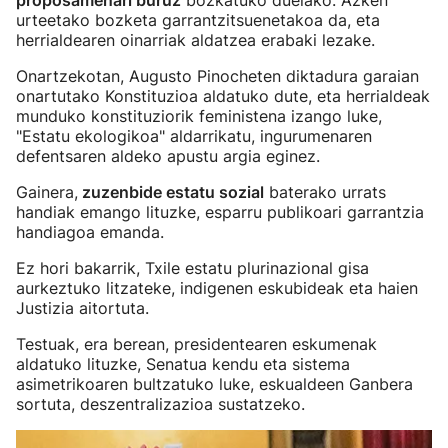
proposamenari buruz
bozkatuko duelako. Azken
urteetako bozketa garrantzitsuenetakoa da, eta
herrialdearen oinarriak aldatzea erabaki lezake.
Onartzekotan, Augusto Pinocheten diktadura garaian
onartutako Konstituzioa aldatuko dute, eta herrialdeak
munduko konstituziorik feministena izango luke,
"Estatu ekologikoa" aldarrikatu, ingurumenaren
defentsaren aldeko apustu argia eginez.
Gainera,
zuzenbide estatu sozial
baterako urrats
handiak emango lituzke, esparru publikoari garrantzia
handiagoa emanda.
Ez hori bakarrik, Txile estatu plurinazional gisa
aurkeztuko litzateke, indigenen eskubideak eta haien
Justizia aitortuta.
Testuak, era berean, presidentearen eskumenak
aldatuko lituzke, Senatua kendu eta sistema
asimetrikoaren bultzatuko luke, eskualdeen Ganbera
sortuta, deszentralizazioa sustatzeko.