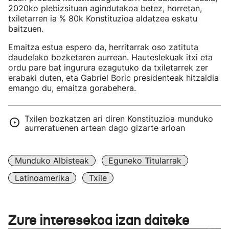
2020ko plebizsituan agindutakoa betez, horretan,
txiletarren ia % 80k Konstituzioa aldatzea eskatu
baitzuen.
Emaitza estua espero da, herritarrak oso zatituta
daudelako bozketaren aurrean. Hauteslekuak itxi eta
ordu pare bat ingurura ezagutuko da txiletarrek zer
erabaki duten, eta Gabriel Boric presidenteak hitzaldia
emango du, emaitza gorabehera.
Txilen bozkatzen ari diren Konstituzioa munduko
aurreratuenen artean dago gizarte arloan
Munduko Albisteak
Eguneko Titularrak
Latinoamerika
Txile
Zure interesekoa izan daiteke