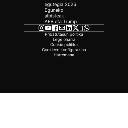
egutegia 2026
Eguneko
albisteak
AEB eta Trump
Pribatutasun politika
Lege oharra
Cookie politika
Cookieen konfigurazioa
Harremana