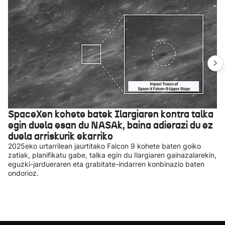
SpaceXen kohete batek Ilargiaren kontra talka
egin duela esan du NASAk, baina adierazi du ez
duela arriskurik ekarriko
2025eko urtarrilean jaurtitako Falcon 9 kohete baten goiko
zatiak, planifikatu gabe, talka egin du Ilargiaren gainazalarekin,
eguzki-jardueraren eta grabitate-indarren konbinazio baten
ondorioz.