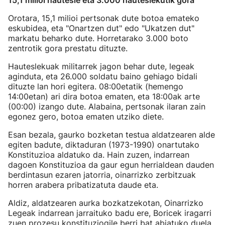
15,1 milioi hautesle eta 3.000 hauteslekutik gora
Orotara, 15,1 milioi pertsonak dute botoa emateko
eskubidea, eta "Onartzen dut" edo "Ukatzen dut"
markatu beharko dute. Horretarako 3.000 boto
zentrotik gora prestatu dituzte.
Hauteslekuak militarrek jagon behar dute, legeak
aginduta, eta 26.000 soldatu baino gehiago bidali
dituzte lan hori egitera. 08:00etatik (hemengo
14:00etan) ari dira botoa ematen, eta 18:00ak arte
(00:00) izango dute. Alabaina, pertsonak ilaran zain
egonez gero, botoa ematen utziko diete.
Esan bezala, gaurko bozketan testua aldatzearen alde
egiten badute, diktaduran (1973-1990) onartutako
Konstituzioa aldatuko da. Hain zuzen, indarrean
dagoen Konstituzioa da gaur egun herrialdean dauden
berdintasun ezaren jatorria, oinarrizko zerbitzuak
horren arabera pribatizatuta daude eta.
Aldiz, aldatzearen aurka bozkatzekotan, Oinarrizko
Legeak indarrean jarraituko badu ere, Boricek iragarri
zuen prozesu konstituziogile berri bat abiatuko duela,