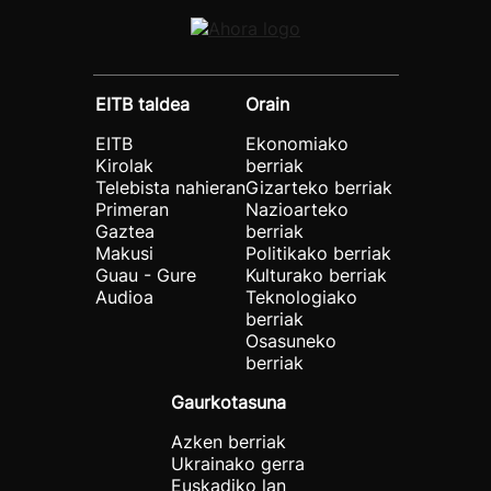
EITB taldea
Orain
EITB
Ekonomiako
Kirolak
berriak
Telebista nahieran
Gizarteko berriak
Primeran
Nazioarteko
Gaztea
berriak
Makusi
Politikako berriak
Guau - Gure
Kulturako berriak
Audioa
Teknologiako
berriak
Osasuneko
berriak
Gaurkotasuna
Azken berriak
Ukrainako gerra
Euskadiko lan