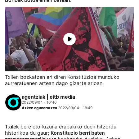
Boricek botoa eman ostean.
Txilen bozkatzen ari diren Konstituzioa munduko
aurreratuenen artean dago gizarte arloan
agentziak | eitb media
2022/09/04 - 10:46
Azken eguneratzea
2022/09/04 - 18:49
Txilek
bere etorkizuna erabakiko duen hitzordu
historikoa du gaur;
Konstituzio berri baten