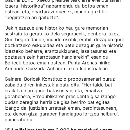
Gabriel Boric Txileko presidenteak erreferendumaren
izaera "historikoa" nabarmendu du botoa eman
ostean, eta, ohartarazi duenez, mundu guztitik
"begiratzen ari gaituzte".
"Jakin ezazue une historiko hau gure memorian
sustraituta geratuko dela seguruenik, denbora luzez.
Guri begira daude, mundu osotik, erabili dezagun gure
bozkatzeko eskubidea eta bete dezagun gure historia
idazteko beharra, erantzukizunez, lasaitasunez eta
poztasun zein harrotasun handiarekin", esan du
Boricek botoa eman ostean, Punta Arenas hiriko
Armando Quezada Acharan Lizeo Industrialean.
Gainera, Boricek Konstituzio proposamenari buruz
zabaldu diren inkestak aipatu ditu. "Herrialde bat
eraikitzen ari gara, batasunean, eta, emaitza
gorabehera, Errepublikaren presidente gisa izango
dudan zeregina herrialde gisa berriro bat egitea
izango da, justizian urratsak eman, berdintasunean,
eta denon giza-garapen handiagoa lortzea helburu",
gaineratu du.