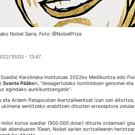
ako Nobel Saria. Foto: @NobelPrize
022/10/03 - 13:47
Suedia) Karolinska Institutuak 2022ko Medikuntza edo Fis
io
Svante Pääbo
ri, "desagertutako hominidoen genomei eta 
uz egindako aurkikuntzengatik".
us eta Ardem Patapoutian ikertzaileentzat izan zen aitortza,
 ukimena sentitzeko erabiltzen dituzten errezeptore zelular
 milioi koroa suediar (900.000 dolar) dituzte ordainsari gis
iak abenduaren 10ean, Nobel sarien sortzailearen heriotza