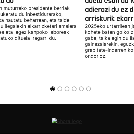
tu du
duela esan du 
n muturreko presidente berriak
adierazi du ez 
aukeratu du inbestidurarako,
arriskurik ekarr
a hautatu beharrean, eta talde
u ilegalekin elkarrizketari amaiera
2025eko urtarrilean j
a eta legez kanpoko laboreak
kohete baten goiko za
atuko dituela iragarri du.
gabe, talka egin du Il
gainazalarekin, eguzk
grabitate-indarren k
ondorioz.