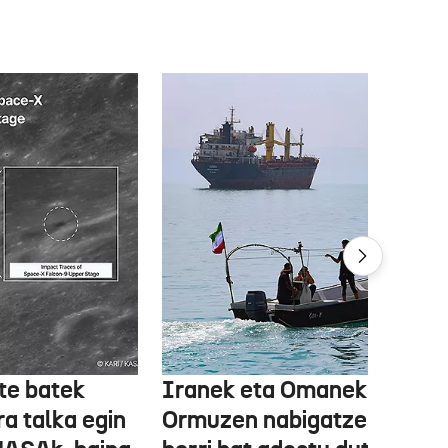
te batek
Iranek eta Omanek
ra talka egin
Ormuzen nabigatzeko bide