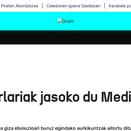
|
|
 Piraten Abordatzea
Celedonen igoera Gasteizen
Karabela p
tura
Ikusmiran
Egural
Osasuna
Teknologia
rlariak jasoko du Me
 giza eboluzioari buruz egindako aurkikuntzak aitortu dit