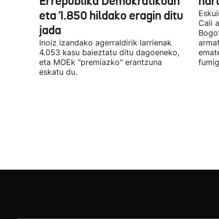
Errepublika Demokratikoan
har
eta 1.850 hildako eragin ditu
Eskui
Cali 
jada
Bogot
Inoiz izandako agerraldirik larrienak
armat
4.053 kasu baieztatu ditu dagoeneko,
emate
eta MOEk "premiazko" erantzuna
fumig
eskatu du.