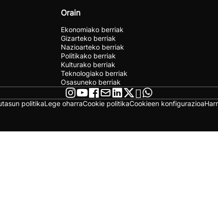
Orain
Ekonomiako berriak
Gizarteko berriak
Nazioarteko berriak
Politikako berriak
Kulturako berriak
Teknologiako berriak
Osasuneko berriak
utasun politika
Lege oharra
Cookie politika
Cookieen konfigurazioa
Har