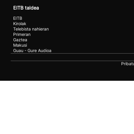
EITB taldea
EITB
Kirolak
Telebista nahieran
Primeran
Gaztea
Makusi
Guau - Gure Audioa
Pribat