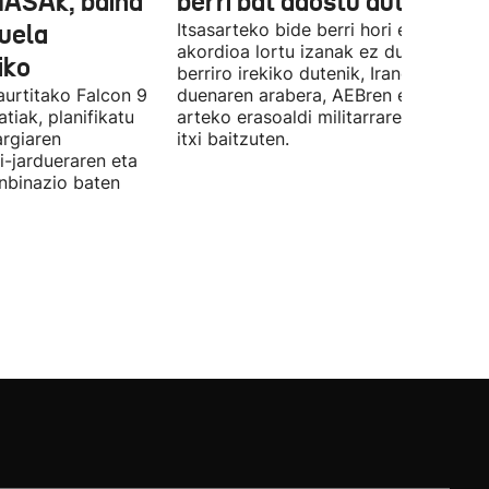
NASAk, baina
berri bat adostu dute
duela
Itsasarteko bide berri hori egiteko
akordioa lortu izanak ez du esan nahi
iko
berriro irekiko dutenik, Iranek zehazt
aurtitako Falcon 9
duenaren arabera, AEBren eta Israele
tiak, planifikatu
arteko erasoaldi militarraren ondorio
argiaren
itxi baitzuten.
i-jardueraren eta
onbinazio baten