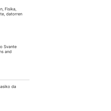
, Fisika,
te, datorren
to Svante
ns and
hasiko da