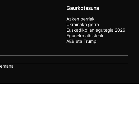
Gaurkotasuna
Azken berriak
Ukrainako gerra
Euskadiko lan egutegia 2026
Eguneko albisteak
AEB eta Trump
remana