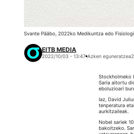
Svante Pääbo, 2022ko Medikuntza edo Fisiologi
EITB MEDIA
2022/10/03 - 13:47
Azken eguneratzea
2
Stockholmeko (
Saria aitortu d
eboluzioari bur
Iaz, David Juli
tenperatura eta
aurkitzaileak.
Nobel sariek 10
bakoitzeko. Sar