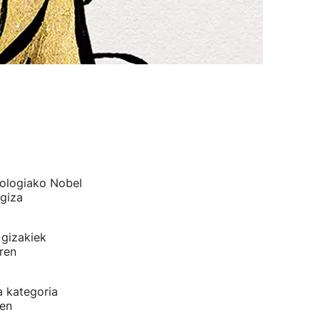
iologiako Nobel
giza
 gizakiek
ren
a kategoria
ren