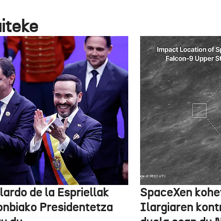
aiteke
lardo de la Espriellak
SpaceXen kohe
onbiako Presidentetza
Ilargiaren kont