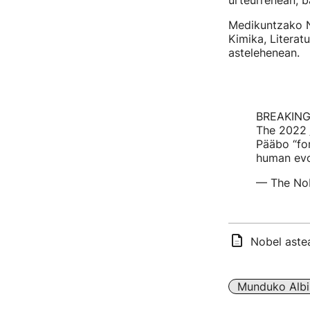
urteurrenean, b
Medikuntzako No
Kimika, Literat
astelehenean.
BREAKING
The 2022
Pääbo “for
human evo
— The Nob
Nobel aste
Munduko Albi