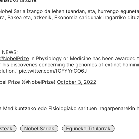
anatuko dituzte.
bel Saria izango da lehen txandan, eta, hurrengo egunetan
ura, Bakea eta, azkenik, Ekonomia saridunak iragarriko dituz
 NEWS:
#NobelPrize
in Physiology or Medicine has been awarded 
 his discoveries concerning the genomes of extinct homini
lution.”
pic.twitter.com/fGFYYnCO6J
el Prize (@NobelPrize)
October 3, 2022
a Medikuntzako edo Fisiologiako sarituen iragarpenarekin 
steak
Nobel Sariak
Eguneko Titularrak