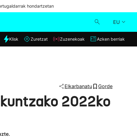
ortugaldarrak hondartzetan
EU
dia
Klisk
Zuretzat
Zuzenekoak
Azken berriak
Klisk
Zuzenekoak
Zuretzat
Elkarbanatu
Gorde
dikuntzako 2022ko
Azken berriak
uzte.