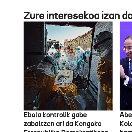
Zure interesekoa izan d
Ebola kontrolik gabe
Abe
zabaltzen ari da Kongoko
Kol