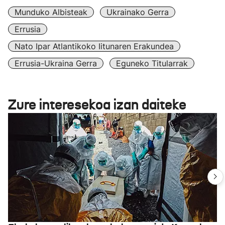
Munduko Albisteak
Ukrainako Gerra
Errusia
Nato Ipar Atlantikoko Iitunaren Erakundea
Errusia-Ukraina Gerra
Eguneko Titularrak
Zure interesekoa izan daiteke