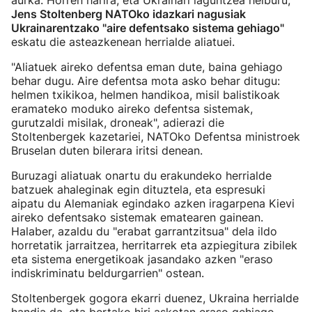
aurka. Horren harira, eta Ukrainari laguntzea helburu,
Jens Stoltenberg NATOko idazkari nagusiak
Ukrainarentzako "aire defentsako sistema gehiago"
eskatu die asteazkenean herrialde aliatuei.
"Aliatuek aireko defentsa eman dute, baina gehiago
behar dugu. Aire defentsa mota asko behar ditugu:
helmen txikikoa, helmen handikoa, misil balistikoak
eramateko moduko aireko defentsa sistemak,
gurutzaldi misilak, droneak", adierazi die
Stoltenbergek kazetariei, NATOko Defentsa ministroek
Bruselan duten bilerara iritsi denean.
Buruzagi aliatuak onartu du erakundeko herrialde
batzuek ahaleginak egin dituztela, eta espresuki
aipatu du Alemaniak egindako azken iragarpena Kievi
aireko defentsako sistemak ematearen gainean.
Halaber, azaldu du "erabat garrantzitsua" dela ildo
horretatik jarraitzea, herritarrek eta azpiegitura zibilek
eta sistema energetikoak jasandako azken "eraso
indiskriminatu beldurgarrien" ostean.
Stoltenbergek gogora ekarri duenez, Ukraina herrialde