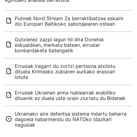
egindako analisia berretsita.
Putinek Nord Stream 2a berraktibatzea eskaini
dio Europari Baltikoko sabotajearen ostean
Gutxienez zazpi lagun hil dira Donetsk
eskualdean, merkatu batean, errusiar
bonbardaketa batengatik
Errusiak iragarri du zortzi pertsona atxilotu
dituela Krimeako zubiaren aurkako erasoari
lotuta
Errusiak Ukrainan arma nuklearrak erabiliko
dituenik ez duela uste orain ziurtatu du Bidenek
Ukrainako aire defentsa sistema indartu beharra
dagoela nabarmendu du NATOko idazkari
nagusiak