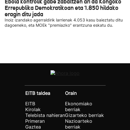
Ebola kontrolik gabe zabaltzen ari da Kongoko
Errepublika Demokratikoan eta 1.850 hildako
eragin ditu jada
Inoiz izandako agerraldirik larrienak 4.053 kasu baieztatu ditu
dagoeneko, eta MOEk "premiazko" erantzuna eskatu du.
EITB taldea
Orain
EITB
Ekonomiako
Kirolak
berriak
Telebista nahieran
Gizarteko berriak
Primeran
Nazioarteko
Gaztea
berriak