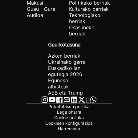
Makusi
Politikako berriak
Guau - Gure
Kulturako berriak
Audioa
Teknologiako
berriak
Osasuneko
berriak
Gaurkotasuna
Azken berriak
Ukrainako gerra
Euskadiko lan
egutegia 2026
Eguneko
albisteak
AEB eta Trump
Pribatutasun politika
Lege oharra
Cookie politika
Cookieen konfigurazioa
Harremana