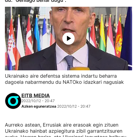
du: "Gehiago behar dugu".
Ukrainako aire defentsa sistema indartu beharra
dagoela nabarmendu du NATOko idazkari nagusiak
EITB MEDIA
2022/10/12 - 20:47
Azken eguneratzea
2022/10/12 - 20:47
Aurreko astean, Errusiak aire erasoak egin zituen
Ukrainako hainbat azpiegitura zibil garrantzitsuren