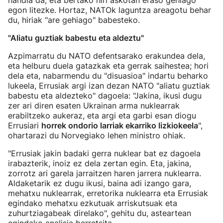
handia da, eta bertako hiri askotan eraso gehiago
egon litezke. Hortaz, NATOk laguntza areagotu behar
du, hiriak "are gehiago" babesteko.
"Aliatu guztiak babestu eta aldeztu"
Azpimarratu du NATO defentsarako erakundea dela,
eta helburu duela gatazkak eta gerrak saihestea; hori
dela eta, nabarmendu du "disuasioa" indartu beharko
lukeela, Errusiak argi izan dezan NATO "aliatu guztiak
babestu eta aldezteko" dagoela: "Jakina, ikusi dugu
zer ari diren esaten Ukrainan arma nuklearrak
erabiltzeko aukeraz, eta argi eta garbi esan diogu
Errusiari
horrek ondorio larriak ekarriko lizkiokeela
",
ohartarazi du Norvegiako lehen ministro ohiak.
"Errusiak jakin badaki gerra nuklear bat ez dagoela
irabazterik, inoiz ez dela zertan egin. Eta, jakina,
zorrotz ari garela jarraitzen haren jarrera nuklearra.
Aldaketarik ez dugu ikusi, baina adi izango gara,
mehatxu nuklearrak, erretorika nuklearra eta Errusiak
egindako mehatxu ezkutuak arriskutsuak eta
zuhurtziagabeak direlako", gehitu du, asteartean