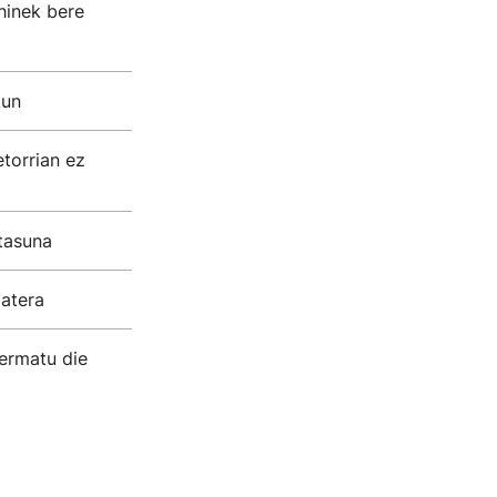
hinek bere
kun
etorrian ez
tasuna
zatera
ermatu die