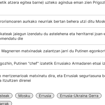
netik atzera egitea barne) uzteko agindua eman zien Prigoz
rrorismoaren aurkako neurriak bertan behera utzi ditu Mos
ateak jaiegun izendatu du astelehena eta herritarrei joan-
gomendatu die
 Wagnerren matxinadak zalantzan jarri du Putinen egonkor
gozhin, Putinen "chef" izatetik Errusiako Armadaren etsai i
 mertzenarioak matxinatu dira, eta Errusiak segurtasuna b
a itzultzen direnei
steak
Mosku
Errusia
Errusia-Ukraina Gerra
arrak