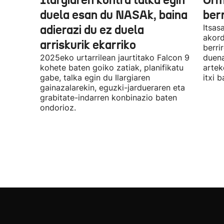
Ilargiaren kontra talka egin
Orm
duela esan du NASAk, baina
ber
adierazi du ez duela
Itsas
akord
arriskurik ekarriko
berri
2025eko urtarrilean jaurtitako Falcon 9
duena
kohete baten goiko zatiak, planifikatu
artek
gabe, talka egin du Ilargiaren
itxi b
gainazalarekin, eguzki-jardueraren eta
grabitate-indarren konbinazio baten
ondorioz.