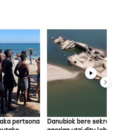
aka pertsona
Danubiok bere sekretuak