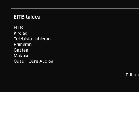
EITB taldea
EITB
Kirolak
Telebista nahieran
Primeran
Gaztea
Makusi
Guau - Gure Audioa
Pribat