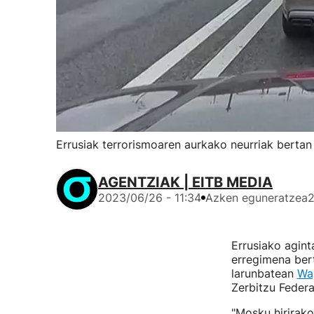
Errusiak terrorismoaren aurkako neurriak bertan
AGENTZIAK | EITB MEDIA
2023/06/26 - 11:34
Azken eguneratzea
2
Errusiako agint
erregimena bert
larunbatean
Wag
Zerbitzu Federa
"Mosku hirirak