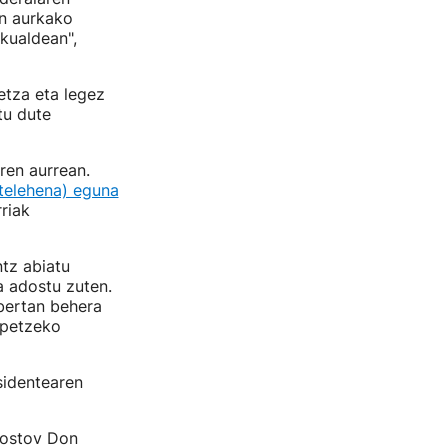
n aurkako
kualdean",
etza eta legez
tu dute
ren aurrean.
telehena) eguna
riak
tz abiatu
ea adostu zuten.
 bertan behera
ipetzeko
sidentearen
Rostov Don