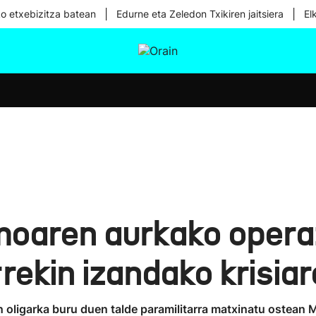
|
|
ko etxebizitza batean
Edurne eta Zeledon Txikiren jaitsiera
El
tura
Ikusmiran
Egural
Osasuna
Teknologia
smoaren aurkako oper
rekin izandako krisia
 oligarka buru duen talde paramilitarra matxinatu ostean 