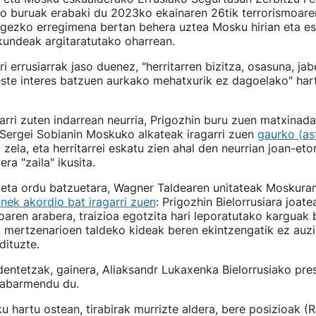
 buruak erabaki du 2023ko ekainaren 26tik terrorismoare
egezko erregimena bertan behera uztea Mosku hirian eta es
kundeak argitaratutako oharrean.
 errusiarrak jaso duenez, "herritarren bizitza, osasuna, jab
ste interes batzuen aurkako mehatxurik ez dagoelako" har
rri zuten indarrean neurria, Prigozhin buru zuen matxinada
 Sergei Sobianin Moskuko alkateak iragarri zuen
gaurko (as
zela, eta herritarrei eskatu zien ahal den neurrian joan-etor
ra "zaila" ikusita.
 eta ordu batzuetara, Wagner Taldearen unitateak Moskuran
nek akordio bat iragarri zuen
: Prigozhin Bielorrusiara joat
oaren arabera, traizioa egotzita hari leporatutako karguak
ta mertzenarioen taldeko kideak beren ekintzengatik ez auz
ituzte.
dentetzak, gainera, Aliaksandr Lukaxenka Bielorrusiako pre
 nabarmendu du.
 hartu ostean, tirabirak murrizte aldera, bere posizioak (