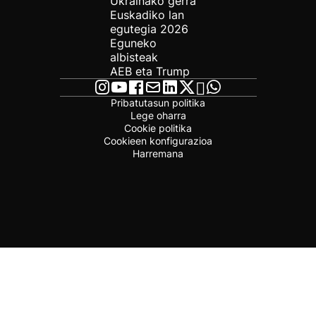
Ukrainako gerra
Euskadiko lan
egutegia 2026
Eguneko
albisteak
AEB eta Trump
Pribatutasun politika
Lege oharra
Cookie politika
Cookieen konfigurazioa
Harremana