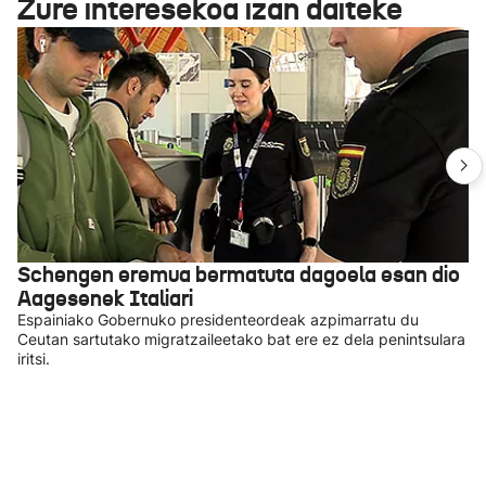
Zure interesekoa izan daiteke
Schengen eremua bermatuta dagoela esan dio
Aagesenek Italiari
Espainiako Gobernuko presidenteordeak azpimarratu du
Ceutan sartutako migratzaileetako bat ere ez dela penintsulara
iritsi.