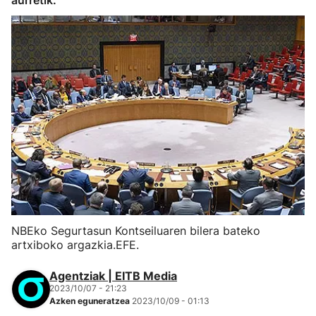
aurretik.
NBEko Segurtasun Kontseiluaren bilera bateko
artxiboko argazkia.EFE.
Agentziak | EITB Media
2023/10/07 - 21:23
Azken eguneratzea
2023/10/09 - 01:13