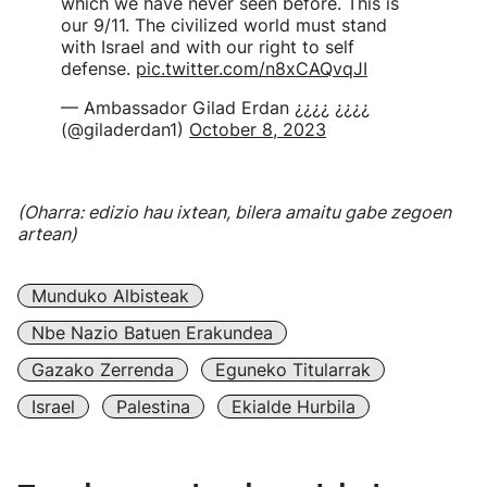
which we have never seen before. This is
our 9/11. The civilized world must stand
with Israel and with our right to self
defense.
pic.twitter.com/n8xCAQvqJI
— Ambassador Gilad Erdan ¿¿¿¿ ¿¿¿¿
(@giladerdan1)
October 8, 2023
(Oharra: edizio hau ixtean, bilera amaitu gabe zegoen
artean)
Munduko Albisteak
Nbe Nazio Batuen Erakundea
Gazako Zerrenda
Eguneko Titularrak
Israel
Palestina
Ekialde Hurbila