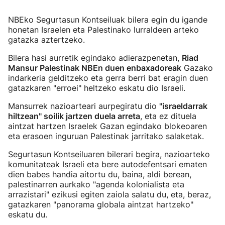
NBEko Segurtasun Kontseiluak bilera egin du igande
honetan Israelen eta Palestinako lurraldeen arteko
gatazka aztertzeko.
Bilera hasi aurretik egindako adierazpenetan,
Riad
Mansur Palestinak NBEn duen enbaxadoreak
Gazako
indarkeria gelditzeko eta gerra berri bat eragin duen
gatazkaren "erroei" heltzeko eskatu dio Israeli.
Mansurrek nazioarteari aurpegiratu dio
"israeldarrak
hiltzean" soilik jartzen duela arreta
, eta ez dituela
aintzat hartzen Israelek Gazan egindako blokeoaren
eta erasoen inguruan Palestinak jarritako salaketak.
Segurtasun Kontseiluaren bilerari begira, nazioarteko
komunitateak Israeli eta bere autodefentsari ematen
dien babes handia aitortu du, baina, aldi berean,
palestinarren aurkako "agenda kolonialista eta
arrazistari" ezikusi egiten zaiola salatu du, eta, beraz,
gatazkaren "panorama globala aintzat hartzeko"
eskatu du.