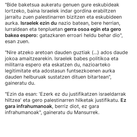
"Bide baketsua aukeratu genuen gure eskubideak
lortzeko, baina Israelek indar gordina erabiltzen
jarraitu zuen palestinarren bizitzen eta eskubideen
aurka.
Israelek ezin du
nazio batean, bere herrian,
lurraldean eta tenpluetan
gerra osoa egin eta gero
bakea espero:
gatazkaren erroari heldu behar dio",
esan zuen.
"Nire atzeko aretoan dauden guztiak (...) ados daude
jokoa amaitzearekin. Israelek babes politikoa eta
militarra espero eta eskatzen du, nazioarteko
legitimitate eta adostasun funtsezkoenen aurka
dauden helburuak sustatzen dituen bitartean",
gaineratu du.
"Ezin da esan: 'Ezerk ez du justifikatzen israeldarrak
hiltzea' eta gero palestinarren hilketak justifikatu.
Ez
gara infrahumanoak
, berriz diot, ez gara
infrahumanoak", gaineratu du Mansurrek.