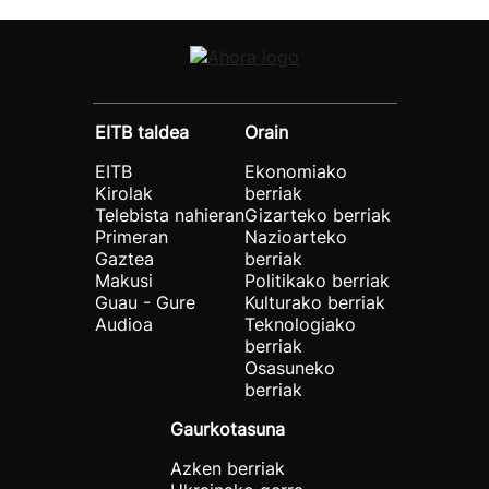
EITB taldea
Orain
EITB
Ekonomiako
Kirolak
berriak
Telebista nahieran
Gizarteko berriak
Primeran
Nazioarteko
Gaztea
berriak
Makusi
Politikako berriak
Guau - Gure
Kulturako berriak
Audioa
Teknologiako
berriak
Osasuneko
berriak
Gaurkotasuna
Azken berriak