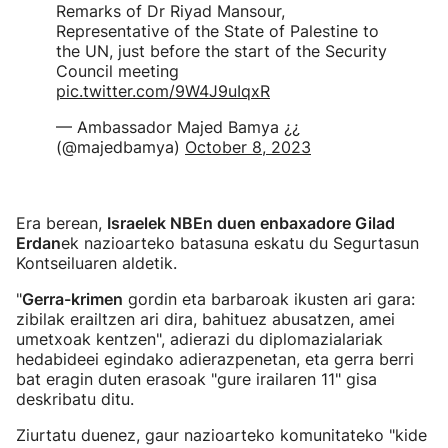
Remarks of Dr Riyad Mansour,
Representative of the State of Palestine to
the UN, just before the start of the Security
Council meeting
pic.twitter.com/9W4J9uIqxR
— Ambassador Majed Bamya ¿¿
(@majedbamya)
October 8, 2023
Era berean,
Israelek NBEn duen enbaxadore Gilad
Erdan
ek nazioarteko batasuna eskatu du Segurtasun
Kontseiluaren aldetik.
"
Gerra-krimen
gordin eta barbaroak ikusten ari gara:
zibilak erailtzen ari dira, bahituez abusatzen, amei
umetxoak kentzen", adierazi du diplomazialariak
hedabideei egindako adierazpenetan, eta gerra berri
bat eragin duten erasoak "gure irailaren 11" gisa
deskribatu ditu.
Ziurtatu duenez, gaur nazioarteko komunitateko "kide