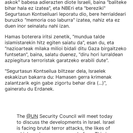
askok" babesa adierazten diote Israeli, baina "baliteke
bihar hala ez izatea", eta NBEri eta "bereziki"
Segurtasun Kontseiluari leporatu dio, bere herrialdeari
buruzko "memoria oso laburra" izatea, nahiz eta ez
duen inor seinalatu nahi izan.
Hamas boterera iritsi zenetik, "mundua talde
islamistarekin hitz egiten saiatu da", esan du, eta
"nazioarteak milaka milioi bidali ditu Gaza birgaitzeko
funtsetan", baina, salatu duenez, "diru hori lurraldean
azpiegitura terroristak garatzeko erabili dute".
"Segurtasun Kontseilua biltzear dela, Israelek
eskakizun bakarra du: Hamasen gerra krimenak
zalantzarik egin gabe zigortu behar dira (...)",
gaineratu du Erdanek.
The
@UN
Security Council will meet today
to discuss the developments in Israel. Israel
is facing brutal terror attacks, the likes of