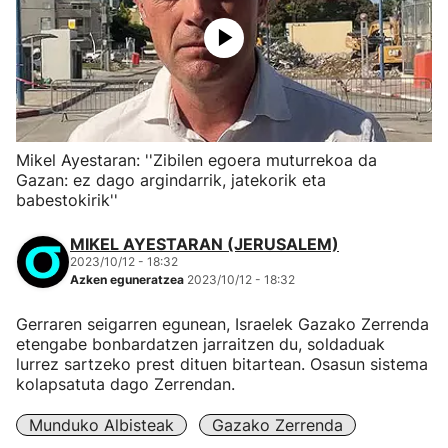
Mikel Ayestaran: ''Zibilen egoera muturrekoa da
Gazan: ez dago argindarrik, jatekorik eta
babestokirik''
MIKEL AYESTARAN (JERUSALEM)
2023/10/12 - 18:32
Azken eguneratzea
2023/10/12 - 18:32
Gerraren seigarren egunean, Israelek Gazako Zerrenda
etengabe bonbardatzen jarraitzen du, soldaduak
lurrez sartzeko prest dituen bitartean. Osasun sistema
kolapsatuta dago Zerrendan.
Munduko Albisteak
Gazako Zerrenda