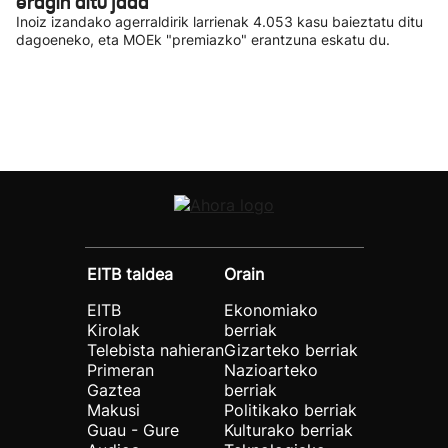
eragin ditu jada
Inoiz izandako agerraldirik larrienak 4.053 kasu baieztatu ditu
dagoeneko, eta MOEk "premiazko" erantzuna eskatu du.
EITB taldea
Orain
EITB
Ekonomiako
Kirolak
berriak
Telebista nahieran
Gizarteko berriak
Primeran
Nazioarteko
Gaztea
berriak
Makusi
Politikako berriak
Guau - Gure
Kulturako berriak