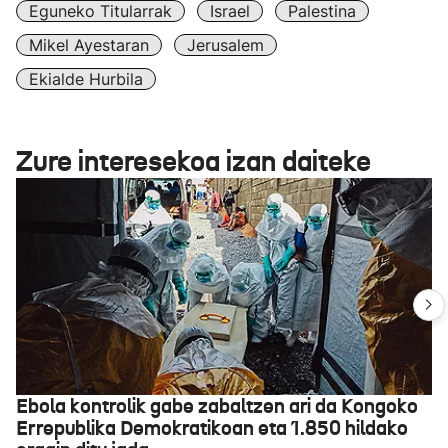
Eguneko Titularrak
Israel
Palestina
Mikel Ayestaran
Jerusalem
Ekialde Hurbila
Zure interesekoa izan daiteke
Ebola kontrolik gabe zabaltzen ari da Kongoko
Errepublika Demokratikoan eta 1.850 hildako