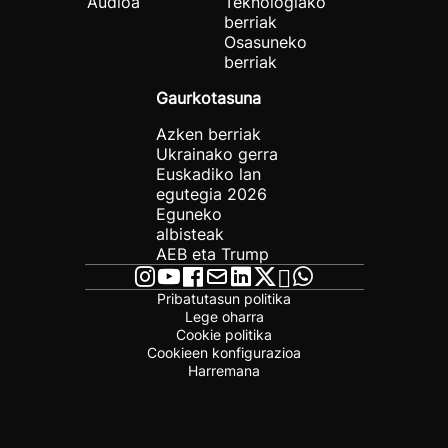
Audioa
Teknologiako
berriak
Osasuneko
berriak
Gaurkotasuna
Azken berriak
Ukrainako gerra
Euskadiko lan
egutegia 2026
Eguneko
albisteak
AEB eta Trump
Pribatutasun politika
Lege oharra
Cookie politika
Cookieen konfigurazioa
Harremana