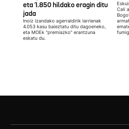
eta 1.850 hildako eragin ditu
Eskui
Cali 
jada
Bogot
Inoiz izandako agerraldirik larrienak
armat
4.053 kasu baieztatu ditu dagoeneko,
emate
eta MOEk "premiazko" erantzuna
fumig
eskatu du.