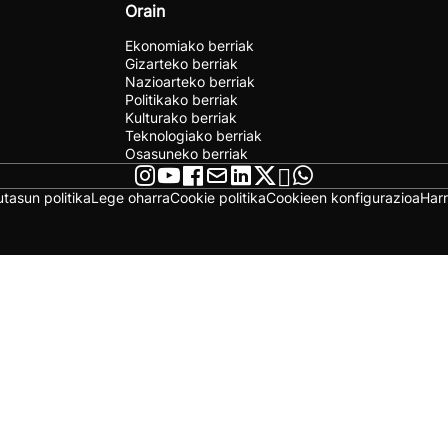
Orain
Ekonomiako berriak
Gizarteko berriak
Nazioarteko berriak
Politikako berriak
Kulturako berriak
Teknologiako berriak
Osasuneko berriak
utasun politika
Lege oharra
Cookie politika
Cookieen konfigurazioa
Har