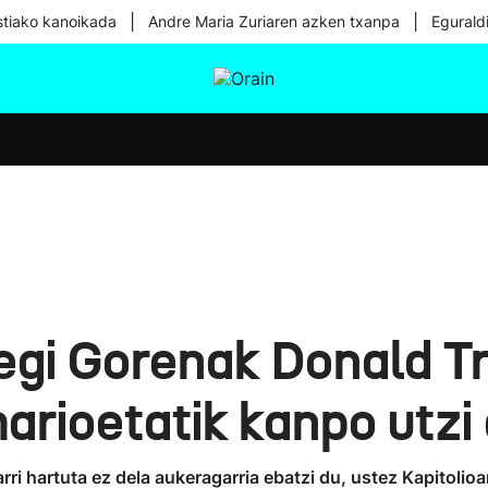
|
|
tiako kanoikada
Andre Maria Zuriaren azken txanpa
Egurald
tura
Ikusmiran
Egural
Osasuna
Teknologia
egi Gorenak Donald 
rioetatik kanpo utzi
ri hartuta ez dela aukeragarria ebatzi du, ustez Kapitolioa