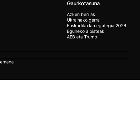
Gaurkotasuna
Azken berriak
Ukrainako gerra
Euskadiko lan egutegia 2026
Eguneko albisteak
AEB eta Trump
remana