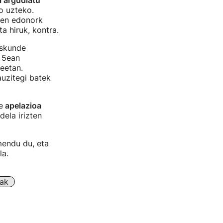
a argudiatu
o uzteko.
uen edonork
a hiruk, kontra.
eskunde
n 5ean
eetan.
auzitegi batek
e
apelazioa
ela irizten
mendu du, eta
ela.
rak