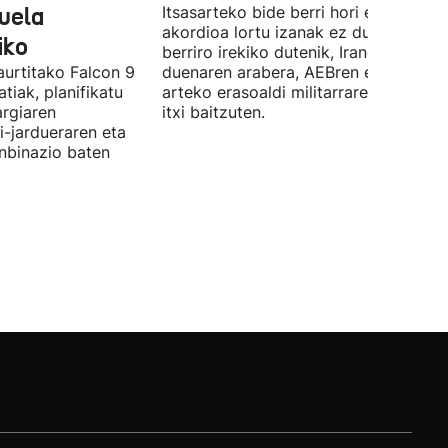
duela
Itsasarteko bide berri hori egiteko
akordioa lortu izanak ez du esan nahi
iko
berriro irekiko dutenik, Iranek zehazt
aurtitako Falcon 9
duenaren arabera, AEBren eta Israele
tiak, planifikatu
arteko erasoaldi militarraren ondorio
argiaren
itxi baitzuten.
i-jardueraren eta
onbinazio baten