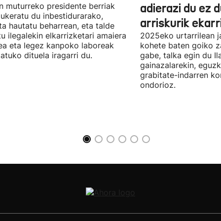
n muturreko presidente berriak
adierazi du ez 
aukeratu du inbestidurarako,
arriskurik ekarr
a hautatu beharrean, eta talde
u ilegalekin elkarrizketari amaiera
2025eko urtarrilean j
a eta legez kanpoko laboreak
kohete baten goiko za
atuko dituela iragarri du.
gabe, talka egin du Il
gainazalarekin, eguzk
grabitate-indarren k
ondorioz.