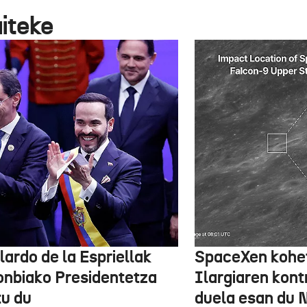
aiteke
lardo de la Espriellak
SpaceXen kohe
onbiako Presidentetza
Ilargiaren kont
tu du
duela esan du 