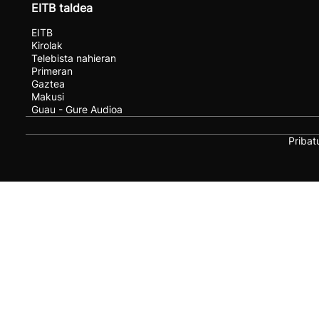
EITB taldea
EITB
Kirolak
Telebista nahieran
Primeran
Gaztea
Makusi
Guau - Gure Audioa
Pribat