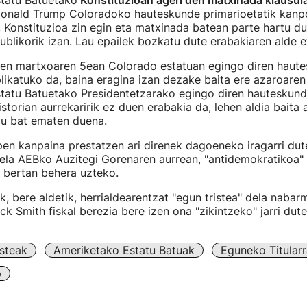
tatu Batuetako
Konstituzioan ageri den matxinada klausul
onald Trump Coloradoko hauteskunde primarioetatik kanp
 Konstituzioa zin egin eta matxinada batean parte hartu d
ublikorik izan. Lau epailek bozkatu dute erabakiaren alde et
ren martxoaren 5ean Colorado estatuan egingo diren haut
likatuko da, baina eragina izan dezake baita ere azaroare
tatu Batuetako Presidentetzarako egingo diren hauteskund
istorian aurrekaririk ez duen erabakia da, lehen aldia baita 
du bat ematen duena.
en kanpaina prestatzen ari direnek dagoeneko iragarri dut
e
la AEBko Auzitegi Gorenaren aurrean, "antidemokratikoa" d
 bertan behera uzteko.
k, bere aldetik, herrialdearentzat "egun tristea" dela nabar
ck Smith fiskal berezia bere izen ona "zikintzeko" jarri dut
steak
Ameriketako Estatu Batuak
Eguneko Titular
p