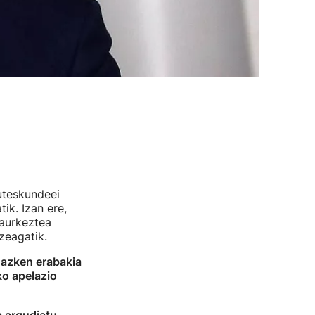
uteskundeei
ik. Izan ere,
aurkeztea
zeagatik.
a
azken erabakia
ko apelazio