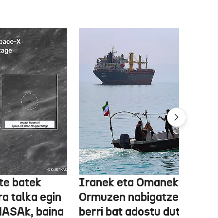
te batek
Iranek eta Omanek
ra talka egin
Ormuzen nabigatzeko bide
NASAk, baina
berri bat adostu dute