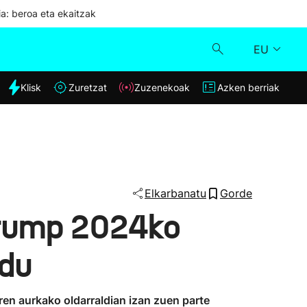
ia: beroa eta ekaitzak
EU
dia
Klisk
Zuretzat
Zuzenekoak
Azken berriak
Klisk
Zuzenekoak
Zuretzat
Elkarbanatu
Gorde
Trump 2024ko
Azken berriak
 du
ren aurkako oldarraldian izan zuen parte