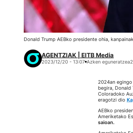
Donald Trump AEBko presidente ohia, kanpainako
AGENTZIAK | EITB Media
2023/12/20 - 13:07
Azken eguneratzea
2
2024an egingo 
begira, Donald 
Coloradoko Auz
eragotzi dio
Ka
AEBko presiden
Ameriketako Es
saioan.