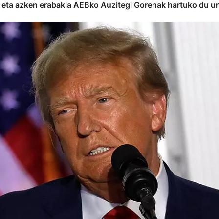
 eta azken erabakia AEBko Auzitegi Gorenak hartuko du urt