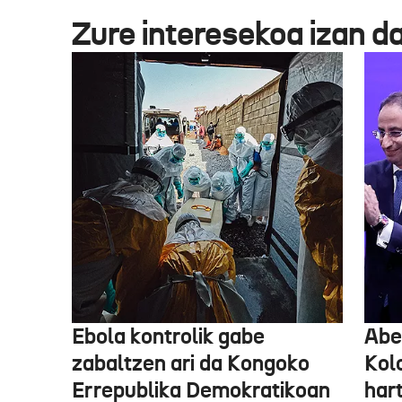
Zure interesekoa izan d
Ebola kontrolik gabe
Abe
zabaltzen ari da Kongoko
Kol
Errepublika Demokratikoan
har