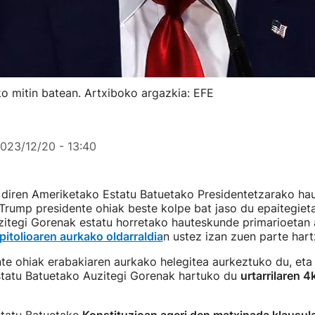
 mitin batean. Artxiboko argazkia: EFE
023/12/20 - 13:40
diren Ameriketako Estatu Batuetako Presidentetzarako ha
Trump presidente ohiak beste kolpe bat jaso du epaitegietat
itegi Gorenak estatu horretako hauteskunde primarioetan 
pitolioaren aurkako oldarraldia
n ustez izan zuen parte hart
te ohiak erabakiaren aurkako helegitea aurkeztuko du, et
tatu Batuetako Auzitegi Gorenak hartuko du
urtarrilaren 4