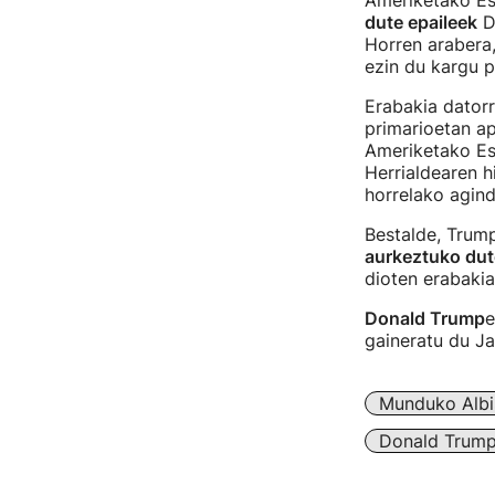
Ameriketako Es
dute epaileek
D
Horren arabera,
ezin du kargu p
Erabakia dator
primarioetan ap
Ameriketako Es
Herrialdearen h
horrelako agin
Bestalde, Trump
aurkeztuko dut
dioten erabakia
Donald Trump
e
gaineratu du Ja
Munduko Albi
Donald Trum