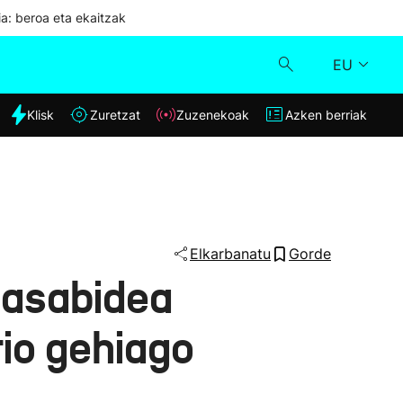
ia: beroa eta ekaitzak
EU
dia
Klisk
Zuretzat
Zuzenekoak
Azken berriak
Klisk
Zuzenekoak
Zuretzat
Elkarbanatu
Gorde
pasabidea
Azken berriak
rio gehiago