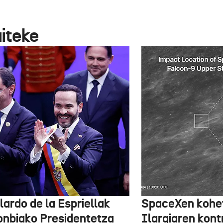
aiteke
lardo de la Espriellak
SpaceXen kohe
onbiako Presidentetza
Ilargiaren kont