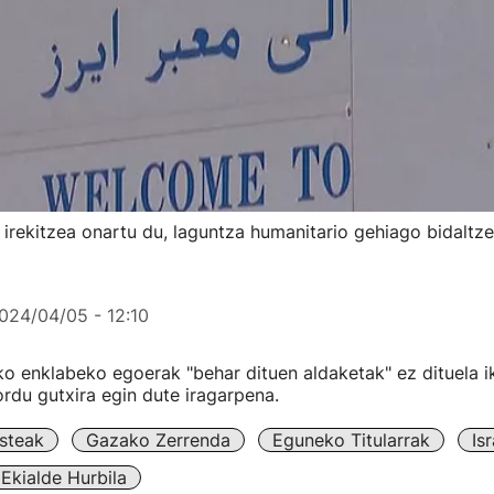
irekitzea onartu du, laguntza humanitario gehiago bidaltz
024/04/05 - 12:10
o enklabeko egoerak "behar dituen aldaketak" ez dituela i
ordu gutxira egin dute iragarpena.
steak
Gazako Zerrenda
Eguneko Titularrak
Isr
Ekialde Hurbila