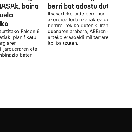
NASAk, baina
berri bat adostu dute
duela
Itsasarteko bide berri hori egiteko
akordioa lortu izanak ez du esan nahi
iko
berriro irekiko dutenik, Iranek zehazt
aurtitako Falcon 9
duenaren arabera, AEBren eta Israele
tiak, planifikatu
arteko erasoaldi militarraren ondorio
argiaren
itxi baitzuten.
i-jardueraren eta
onbinazio baten