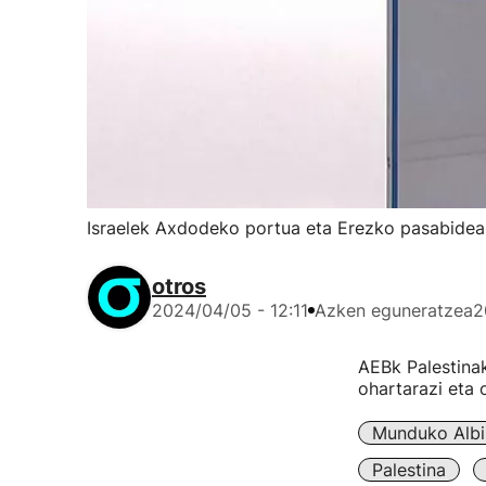
Israelek Axdodeko portua eta Erezko pasabidea 
otros
2024/04/05 - 12:11
Azken eguneratzea
2
AEBk Palestinak
ohartarazi eta 
Munduko Albi
Palestina