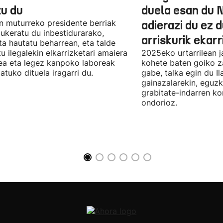
tu du
duela esan du 
n muturreko presidente berriak
adierazi du ez 
aukeratu du inbestidurarako,
arriskurik ekarr
a hautatu beharrean, eta talde
u ilegalekin elkarrizketari amaiera
2025eko urtarrilean j
a eta legez kanpoko laboreak
kohete baten goiko za
atuko dituela iragarri du.
gabe, talka egin du Il
gainazalarekin, eguzk
grabitate-indarren k
ondorioz.