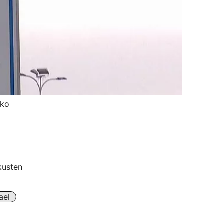
eko
kusten
ael