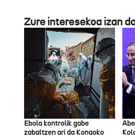
Zure interesekoa izan d
Ebola kontrolik gabe
Abe
zabaltzen ari da Kongoko
Kol