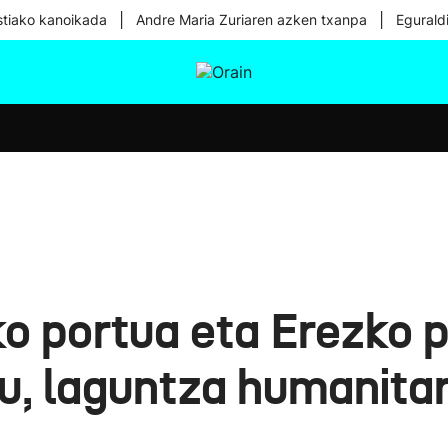
|
|
tiako kanoikada
Andre Maria Zuriaren azken txanpa
Egurald
tura
Ikusmiran
Egural
Osasuna
Teknologia
o portua eta Erezko 
du, laguntza humanita