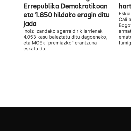
Errepublika Demokratikoan
har
eta 1.850 hildako eragin ditu
Eskui
Cali 
jada
Bogot
Inoiz izandako agerraldirik larrienak
armat
4.053 kasu baieztatu ditu dagoeneko,
emate
eta MOEk "premiazko" erantzuna
fumig
eskatu du.