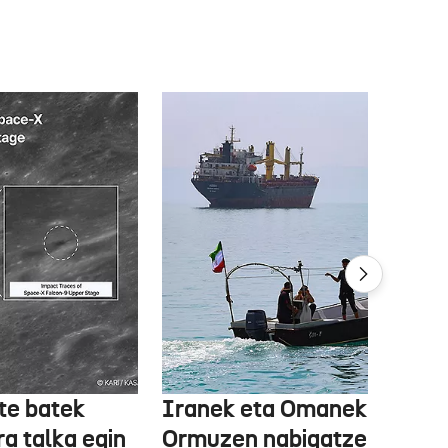
te batek
Iranek eta Omanek
ra talka egin
Ormuzen nabigatzeko bide