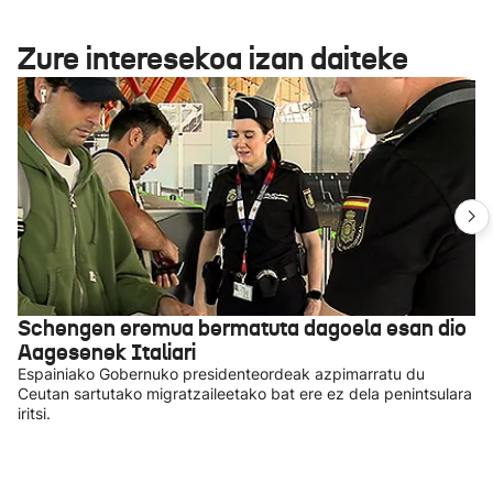
Zure interesekoa izan daiteke
Schengen eremua bermatuta dagoela esan dio
Aagesenek Italiari
Espainiako Gobernuko presidenteordeak azpimarratu du
Ceutan sartutako migratzaileetako bat ere ez dela penintsulara
iritsi.