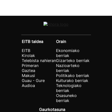
EITB taldea
Orain
EITB
Ekonomiako
Kirolak
berriak
Telebista nahieran
Gizarteko berriak
Primeran
Nazioarteko
Gaztea
berriak
Makusi
Politikako berriak
Guau - Gure
Kulturako berriak
Audioa
Teknologiako
berriak
Osasuneko
berriak
Gaurkotasuna