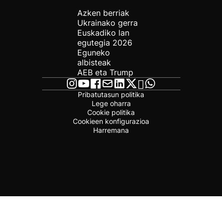
Azken berriak
Ukrainako gerra
Euskadiko lan
egutegia 2026
Eguneko
albisteak
AEB eta Trump
Pribatutasun politika
Lege oharra
Cookie politika
Cookieen konfigurazioa
Harremana