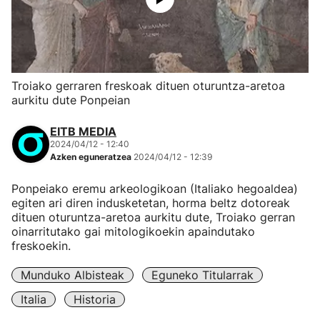
Troiako gerraren freskoak dituen oturuntza-aretoa
aurkitu dute Ponpeian
EITB MEDIA
2024/04/12 - 12:40
Azken eguneratzea
2024/04/12 - 12:39
Ponpeiako eremu arkeologikoan (Italiako hegoaldea)
egiten ari diren indusketetan, horma beltz dotoreak
dituen oturuntza-aretoa aurkitu dute, Troiako gerran
oinarritutako gai mitologikoekin apaindutako
freskoekin.
Munduko Albisteak
Eguneko Titularrak
Italia
Historia