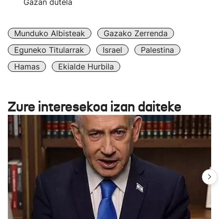
Gazan dutela
Munduko Albisteak
Gazako Zerrenda
Eguneko Titularrak
Israel
Palestina
Hamas
Ekialde Hurbila
Zure interesekoa izan daiteke