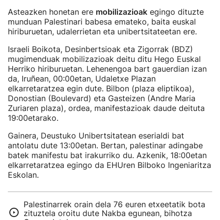
Asteazken honetan ere
mobilizazioak
egingo dituzte
munduan Palestinari babesa emateko, baita euskal
hiriburuetan, udalerrietan eta unibertsitateetan ere.
Israeli Boikota, Desinbertsioak eta Zigorrak (BDZ)
mugimenduak mobilizazioak deitu ditu Hego Euskal
Herriko hiriburuetan. Lehenengoa bart gauerdian izan
da, Iruñean, 00:00etan, Udaletxe Plazan
elkarretaratzea egin dute. Bilbon (plaza eliptikoa),
Donostian (Boulevard) eta Gasteizen (Andre Maria
Zuriaren plaza), ordea, manifestazioak daude deituta
19:00etarako.
Gainera, Deustuko Unibertsitatean eserialdi bat
antolatu dute 13:00etan. Bertan, palestinar adingabe
batek manifestu bat irakurriko du. Azkenik, 18:00etan
elkarretaratzea egingo da EHUren Bilboko Ingeniaritza
Eskolan.
Palestinarrek orain dela 76 euren etxeetatik bota
zituztela oroitu dute Nakba egunean, bihotza