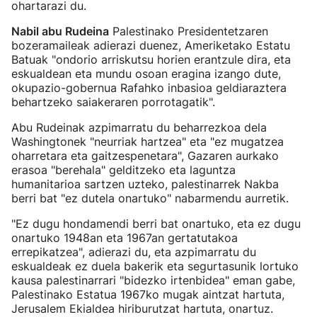
ohartarazi du.
Nabil abu Rudeina
Palestinako Presidentetzaren
bozeramaileak adierazi duenez, Ameriketako Estatu
Batuak "ondorio arriskutsu horien erantzule dira, eta
eskualdean eta mundu osoan eragina izango dute,
okupazio-gobernua Rafahko inbasioa geldiaraztera
behartzeko saiakeraren porrotagatik".
Abu Rudeinak azpimarratu du beharrezkoa dela
Washingtonek "neurriak hartzea" eta "ez mugatzea
oharretara eta gaitzespenetara", Gazaren aurkako
erasoa "berehala" gelditzeko eta laguntza
humanitarioa sartzen uzteko, palestinarrek Nakba
berri bat "ez dutela onartuko" nabarmendu aurretik.
"Ez dugu hondamendi berri bat onartuko, eta ez dugu
onartuko 1948an eta 1967an gertatutakoa
errepikatzea", adierazi du, eta azpimarratu du
eskualdeak ez duela bakerik eta segurtasunik lortuko
kausa palestinarrari "bidezko irtenbidea" eman gabe,
Palestinako Estatua 1967ko mugak aintzat hartuta,
Jerusalem Ekialdea hiriburutzat hartuta, onartuz.