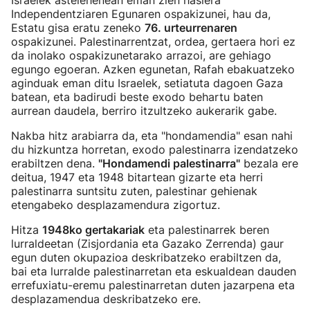
Israelek astelehenean eman zien hasiera
Independentziaren Egunaren ospakizunei, hau da,
Estatu gisa eratu zeneko
76. urteurrenaren
ospakizunei. Palestinarrentzat, ordea, gertaera hori ez
da inolako ospakizunetarako arrazoi, are gehiago
egungo egoeran. Azken egunetan, Rafah ebakuatzeko
aginduak eman ditu Israelek, setiatuta dagoen Gaza
batean, eta badirudi beste exodo behartu baten
aurrean daudela, berriro itzultzeko aukerarik gabe.
Nakba hitz arabiarra da, eta "hondamendia" esan nahi
du hizkuntza horretan, exodo palestinarra izendatzeko
erabiltzen dena.
"Hondamendi palestinarra"
bezala ere
deitua, 1947 eta 1948 bitartean gizarte eta herri
palestinarra suntsitu zuten, palestinar gehienak
etengabeko desplazamendura zigortuz.
Hitza
1948ko gertakariak
eta palestinarrek beren
lurraldeetan (Zisjordania eta Gazako Zerrenda) gaur
egun duten okupazioa deskribatzeko erabiltzen da,
bai eta lurralde palestinarretan eta eskualdean dauden
errefuxiatu-eremu palestinarretan duten jazarpena eta
desplazamendua deskribatzeko ere.