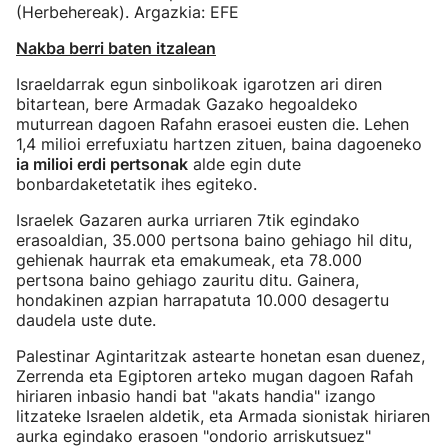
(Herbehereak). Argazkia: EFE
Nakba berri baten itzalean
Israeldarrak egun sinbolikoak igarotzen ari diren
bitartean, bere Armadak Gazako hegoaldeko
muturrean dagoen Rafahn erasoei eusten die. Lehen
1,4 milioi errefuxiatu hartzen zituen, baina dagoeneko
ia milioi erdi pertsonak
alde egin dute
bonbardaketetatik ihes egiteko.
Israelek Gazaren aurka urriaren 7tik egindako
erasoaldian, 35.000 pertsona baino gehiago hil ditu,
gehienak haurrak eta emakumeak, eta 78.000
pertsona baino gehiago zauritu ditu. Gainera,
hondakinen azpian harrapatuta 10.000 desagertu
daudela uste dute.
Palestinar Agintaritzak astearte honetan esan duenez,
Zerrenda eta Egiptoren arteko mugan dagoen Rafah
hiriaren inbasio handi bat "akats handia" izango
litzateke Israelen aldetik, eta Armada sionistak hiriaren
aurka egindako erasoen "ondorio arriskutsuez"