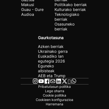
Makusi
Politikako berriak
Guau - Gure
Kulturako berriak
Audioa
Teknologiako
berriak
Osasuneko
berriak
Gaurkotasuna
Azken berriak
Ukrainako gerra
Euskadiko lan
egutegia 2026
Eguneko
albisteak
AEB eta Trump
Pribatutasun politika
Lege oharra
Cookie politika
Cookieen konfigurazioa
Harremana