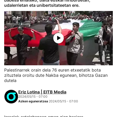
babesa emateko, baita euskal hiriburuetan,
udalerrietan eta unibertsitateetan ere.
Palestinarrek orain dela 76 euren etxeetatik bota
zituztela oroitu dute Nakba egunean, bihotza Gazan
dutela
Eriz Lotina | EITB Media
2024/05/15 - 07:00
Azken eguneratzea
2024/05/15 - 07:00