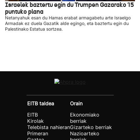
Israelek baztertu egin du Trumpen Gazarako 15
puntuko plana
Netanyahuk esan du Hamas erabat armagabetu arte Israelgo
Armadak ez duela Gazatik alde egingo, eta baztertu egin du
Palestinako Estatua sortzea.
EITB taldea
Orain
EITB
Ekonomiako
Kirolak
berriak
Telebista nahieran
Gizarteko berriak
Primeran
Nazioarteko
Gaztea
berriak