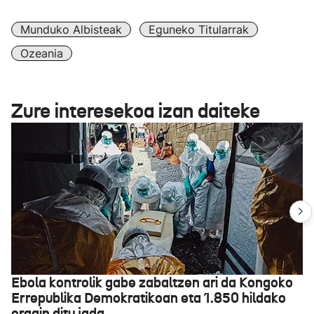
Munduko Albisteak
Eguneko Titularrak
Ozeania
Zure interesekoa izan daiteke
Ebola kontrolik gabe zabaltzen ari da Kongoko
Errepublika Demokratikoan eta 1.850 hildako
eragin ditu jada