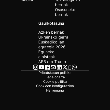
berriak
Osasuneko
berriak
Gaurkotasuna
Azken berriak
Ukrainako gerra
Euskadiko lan
egutegia 2026
Eguneko
albisteak
AEB eta Trump
Pribatutasun politika
Lege oharra
Cookie politika
Cookieen konfigurazioa
Harremana