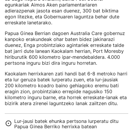
egunkariak Aimos Aken parlamentariaren
adierazpenak jasota esan duenez, 300 bat biktima
egon litezke, eta Gobernuaren laguntza behar dute
erreskate lanetarako.
Papua Ginea Berrian dagoen Australia Care gobernuz
kanpoko erakundeak ohar baten bidez jakinarazi
duenez, Enga probintziako agintariek erreskate talde
bat jarri dute lanean Kaokalam herrian, Port Moresby
hiriburutik 600 kilometro ipar-mendebaldera. 4.000
pertsona inguru bizi dira inguru horretan.
Kaokalam herrixkaren zati handi bat 6-8 metroko harri
eta lur geruza batek lurperatu zuen, eta lur-jausiak
200 kilometro koadro baino gehiagoko eremu bati
eragin zion, probintziako errepide nagusiko 150
kilometro inguru barne, eta horrek erreskate-lanak eta
bizirik atera zirenei laguntzeko lanak zailtzen ditu.
Lur-jausi batek ehunka pertsona lurperatu ditu
Papua Ginea Berriko herrixka batean