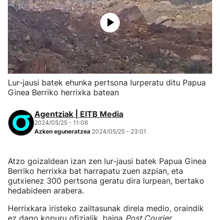
Lur-jausi batek ehunka pertsona lurperatu ditu Papua
Ginea Berriko herrixka batean
Agentziak | EITB Media
2024/05/25 - 11:06
Azken eguneratzea
2024/05/25 - 23:01
Atzo goizaldean izan zen lur-jausi batek Papua Ginea
Berriko herrixka bat harrapatu zuen azpian, eta
gutxienez 300 pertsona geratu dira lurpean, bertako
hedabideen arabera.
Herrixkara iristeko zailtasunak direla medio, oraindik
ez dago kopuru ofizialik, baina
Post Courier