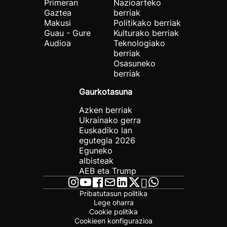
Primeran
Nazioarteko
Gaztea
berriak
Makusi
Politikako berriak
Guau - Gure
Kulturako berriak
Audioa
Teknologiako
berriak
Osasuneko
berriak
Gaurkotasuna
Azken berriak
Ukrainako gerra
Euskadiko lan
egutegia 2026
Eguneko
albisteak
AEB eta Trump
Pribatutasun politika
Lege oharra
Cookie politika
Cookieen konfigurazioa