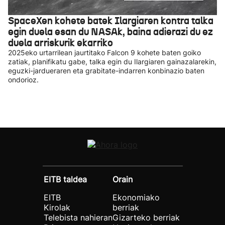
SpaceXen kohete batek Ilargiaren kontra talka
egin duela esan du NASAk, baina adierazi du ez
duela arriskurik ekarriko
2025eko urtarrilean jaurtitako Falcon 9 kohete baten goiko
zatiak, planifikatu gabe, talka egin du Ilargiaren gainazalarekin,
eguzki-jardueraren eta grabitate-indarren konbinazio baten
ondorioz.
EITB taldea
Orain
EITB
Ekonomiako
Kirolak
berriak
Telebista nahieran
Gizarteko berriak