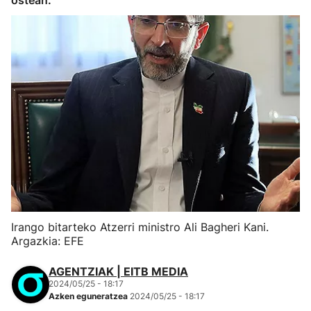
ostean.
Irango bitarteko Atzerri ministro Ali Bagheri Kani.
Argazkia: EFE
AGENTZIAK | EITB MEDIA
2024/05/25 - 18:17
Azken eguneratzea
2024/05/25 - 18:17