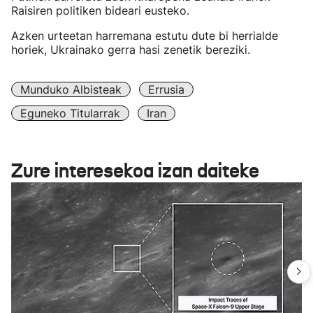
Raisiren politiken bideari eusteko.
Azken urteetan harremana estutu dute bi herrialde
horiek, Ukrainako gerra hasi zenetik bereziki.
Munduko Albisteak
Errusia
Eguneko Titularrak
Iran
Zure interesekoa izan daiteke