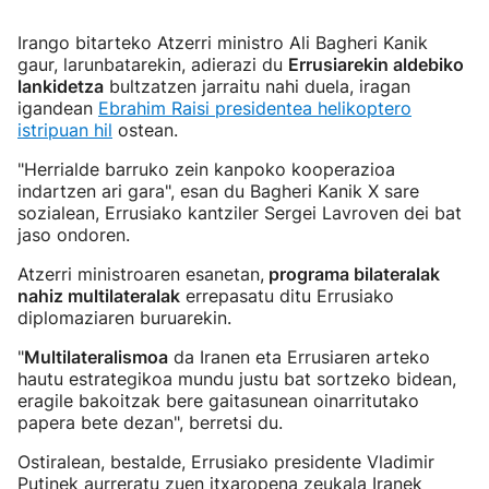
Irango bitarteko Atzerri ministro Ali Bagheri Kanik
gaur, larunbatarekin, adierazi du
Errusiarekin aldebiko
lankidetza
bultzatzen jarraitu nahi duela, iragan
igandean
Ebrahim Raisi presidentea helikoptero
istripuan hil
ostean.
"Herrialde barruko zein kanpoko kooperazioa
indartzen ari gara", esan du Bagheri Kanik X sare
sozialean, Errusiako kantziler Sergei Lavroven dei bat
jaso ondoren.
Atzerri ministroaren esanetan,
programa bilateralak
nahiz multilateralak
errepasatu ditu Errusiako
diplomaziaren buruarekin.
"
Multilateralismoa
da Iranen eta Errusiaren arteko
hautu estrategikoa mundu justu bat sortzeko bidean,
eragile bakoitzak bere gaitasunean oinarritutako
papera bete dezan", berretsi du.
Ostiralean, bestalde, Errusiako presidente Vladimir
Putinek aurreratu zuen itxaropena zeukala Iranek