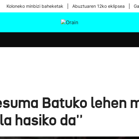
|
|
Koloneko minbizi baheketak
Abuztuaren 12ko eklipsea
Ga
tura
Ikusmiran
Egural
Osasuna
Teknologia
esuma Batuko lehen mi
la hasiko da''