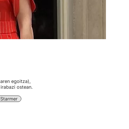
aren egoitza),
irabazi ostean.
 Starmer