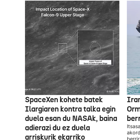
SpaceXen kohete batek
Ira
Ilargiaren kontra talka egin
Orm
duela esan du NASAk, baina
ber
adierazi du ez duela
Itsas
akord
arriskurik ekarriko
berri