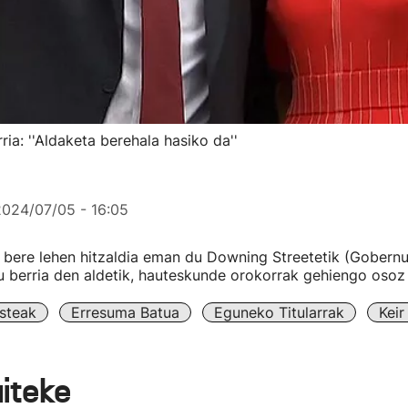
ia: ''Aldaketa berehala hasiko da''
2024/07/05 - 16:05
 bere lehen hitzaldia eman du Downing Streetetik (Gobernu
berria den aldetik, hauteskunde orokorrak gehiengo osoz 
steak
Erresuma Batua
Eguneko Titularrak
Keir
aiteke