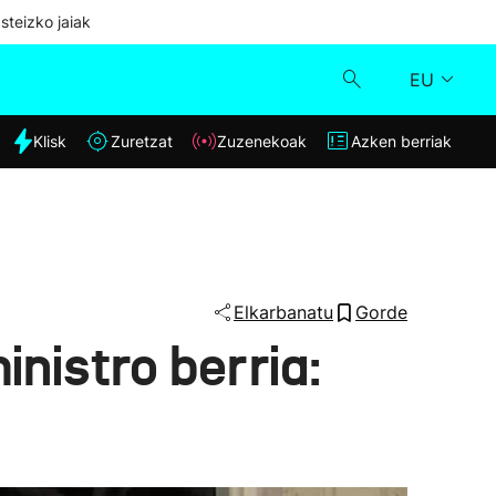
steizko jaiak
EU
dia
Klisk
Zuretzat
Zuzenekoak
Azken berriak
Klisk
Zuzenekoak
Zuretzat
Elkarbanatu
Gorde
nistro berria:
Azken berriak