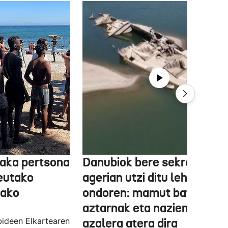
aka pertsona
Danubiok bere sekretuak
Ceutako
agerian utzi ditu lehortear
tako
ondoren: mamut baten
aztarnak eta nazien ontzia
ideen Elkartearen
azalera atera dira