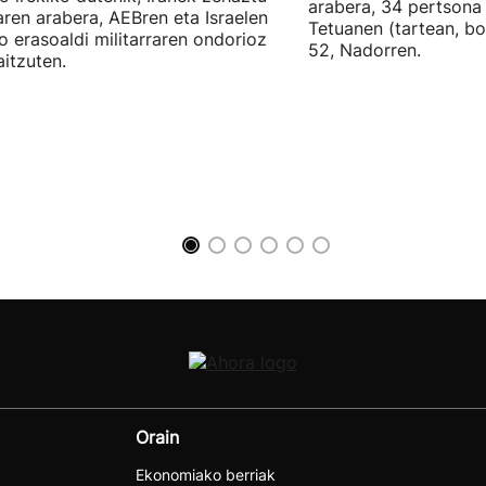
arabera, 34 pertsona 
ren arabera, AEBren eta Israelen
Tetuanen (tartean, bo
o erasoaldi militarraren ondorioz
52, Nadorren.
aitzuten.
Orain
Ekonomiako berriak