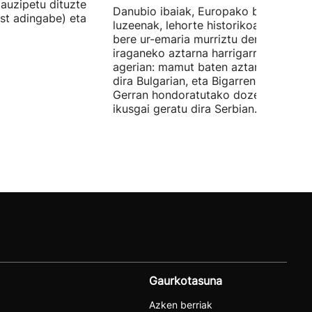
auzipetu dituzte
Danubio ibaiak, Europako bigarren
st adingabe) eta
luzeenak, lehorte historikoa bizi du, e
bere ur-emaria murriztu denez,
iraganeko aztarna harrigarriak utzi di
agerian: mamut baten aztarnak azald
dira Bulgarian, eta Bigarren Mundu
Gerran hondoratutako dozenaka ontz
ikusgai geratu dira Serbian.
Gaurkotasuna
Azken berriak