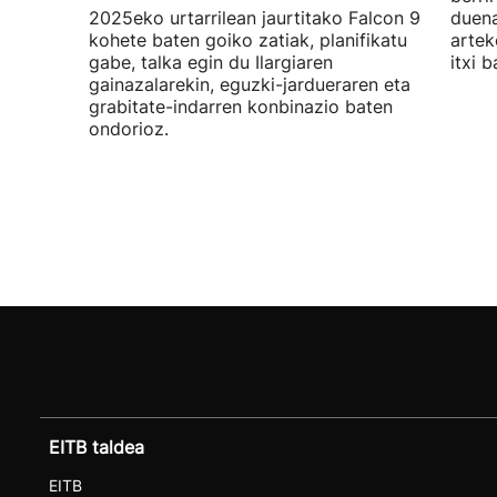
2025eko urtarrilean jaurtitako Falcon 9
duena
kohete baten goiko zatiak, planifikatu
artek
gabe, talka egin du Ilargiaren
itxi b
gainazalarekin, eguzki-jardueraren eta
grabitate-indarren konbinazio baten
ondorioz.
EITB taldea
EITB