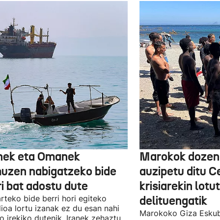
nek eta Omanek
Marokok dozen
uzen nabigatzeko bide
auzipetu ditu 
ri bat adostu dute
krisiarekin lotu
arteko bide berri hori egiteko
delituengatik
ioa lortu izanak ez du esan nahi
Marokoko Giza Eskub
ro irekiko dutenik, Iranek zehaztu