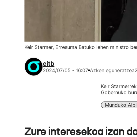
Keir Starmer, Erresuma Batuko lehen ministro berr
eitb
2024/07/05 - 16:07
Azken eguneratzea
Keir Starmerrek
Gobernuko buru 
Munduko Albi
Zure interesekoa izan d