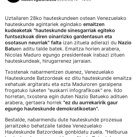
Uztailaren 28ko hauteskundeen ostean Venezuelako
hauteskunde agintariek egindako
emaitzen
kudeaketak
"hauteskunde sinesgarriak egiteko
funtsezkoak diren oinarrizko gardentasun eta
osotasun neurriak"
falta
izan zituela adierazi du
Nazio
Batu
en aditu talde batek. Emaitza horien arabera,
Nicolas Maduro egungo presidenteak irabazi zituen
hauteskundeak, hirugarrenez jarraian.
Txostenak nabarmentzen duenez, Venezuelako
Hauteskunde Batzordeak ez ditu hauteskunde emaitza
xehatuak argitaratu eta ezta Maduroren garaipena
frogatuko luketen "euskarri infografikoak" ere. Ildo
horretan, txostena egin duten Nazio Batueko adituen
arabera, gertaera horrek
"ez du aurrekaririk gaur
egungo hauteskunde demokratikoetan".
Bestalde, nabarmendu dute hauteskunde prozesua
jarraitzeko behatzaile taldea Venezuelako
Hauteskunde Batzordeak gonbidatu zuela. "Helburua