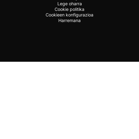
Lege oharra
Cookie politika
Cookieen konfigurazioa
Harremana