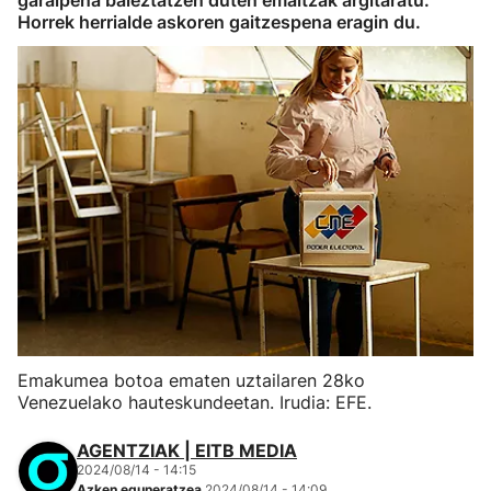
garaipena baieztatzen duten emaitzak argitaratu.
Horrek herrialde askoren gaitzespena eragin du.
Emakumea botoa ematen uztailaren 28ko
Venezuelako hauteskundeetan. Irudia: EFE.
AGENTZIAK | EITB MEDIA
2024/08/14 - 14:15
Azken eguneratzea
2024/08/14 - 14:09