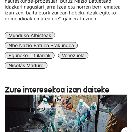
hauteskunde-prozesuari buruz Nazio Batuetako
idazkari nagusiari jarraitzea eta horren berri ematea
izan zen, baita etorkizunean hobekuntzak egiteko
gomendioak ematea ere", gaineratu zuen.
Munduko Albisteak
Nbe Nazio Batuen Erakundea
Eguneko Titularrak
Venezuela
Nicolás Maduro
Zure interesekoa izan daiteke