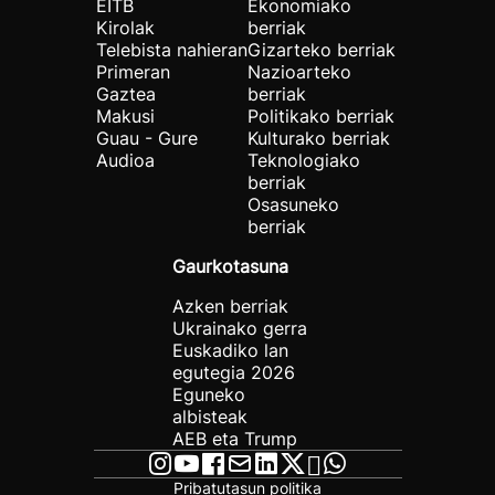
EITB
Ekonomiako
Kirolak
berriak
Telebista nahieran
Gizarteko berriak
Primeran
Nazioarteko
Gaztea
berriak
Makusi
Politikako berriak
Guau - Gure
Kulturako berriak
Audioa
Teknologiako
berriak
Osasuneko
berriak
Gaurkotasuna
Azken berriak
Ukrainako gerra
Euskadiko lan
egutegia 2026
Eguneko
albisteak
AEB eta Trump
Pribatutasun politika