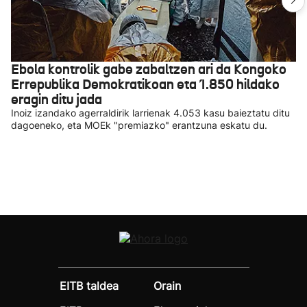
Ebola kontrolik gabe zabaltzen ari da Kongoko
Errepublika Demokratikoan eta 1.850 hildako
eragin ditu jada
Inoiz izandako agerraldirik larrienak 4.053 kasu baieztatu ditu
dagoeneko, eta MOEk "premiazko" erantzuna eskatu du.
EITB taldea
Orain