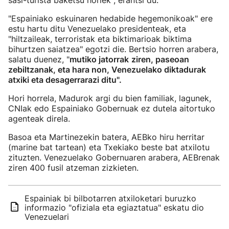
sasi-turista baketsu horiek", erantsi du.
"Espainiako eskuinaren hedabide hegemonikoak" ere
estu hartu ditu Venezuelako presidenteak, eta
"hiltzaileak, terroristak eta biktimarioak biktima
bihurtzen saiatzea" egotzi die. Bertsio horren arabera,
salatu duenez, "
mutiko jatorrak
ziren, paseoan
zebiltzanak, eta hara non, Venezuelako diktadurak
atxiki eta desagerrarazi ditu".
Hori horrela, Madurok argi du bien familiak, lagunek,
CNIak edo Espainiako Gobernuak ez dutela aitortuko
agenteak direla.
Basoa eta Martinezekin batera, AEBko hiru herritar
(marine bat tartean) eta Txekiako beste bat atxilotu
zituzten. Venezuelako Gobernuaren arabera, AEBrenak
ziren 400 fusil atzeman zizkieten.
Espainiak bi bilbotarren atxiloketari buruzko
informazio "ofiziala eta egiaztatua" eskatu dio
Venezuelari