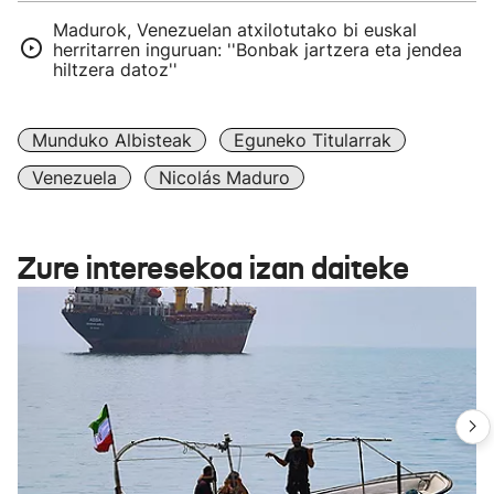
Madurok, Venezuelan atxilotutako bi euskal
herritarren inguruan: ''Bonbak jartzera eta jendea
hiltzera datoz''
Munduko Albisteak
Eguneko Titularrak
Venezuela
Nicolás Maduro
Zure interesekoa izan daiteke