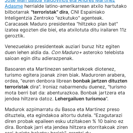
Jose Mari Basoa Valdovinos eta Andres Martinez
Adasme
herrialde latino-amerikarrean atxilo hartutako
bilbotarrak
"terroristak" dira
, CNI Espainiako
Inteligentzia Zentroko "ezkutuko" agenteak.
Caracasek Maduro presidentea "hiltzeko plan bat"
izatea egozten die biei, eta atxilotuta ditu irailaren 11z
geroztik.
Venezuelako presidenteak auziari buruz hitz egiten
duen lehen aldia da.
Con Maduro+
asteroko telebista
saioan egin ditu adierazpenak.
Basoaren eta Martinezen senitartekoek diotenez,
turismo egitera joanak ziren biak. Maduroren arabera,
ordea, "euren denbora librean
bonbak jartzen dituzten
terroristak
dira". Ironiaz nabarmendu duenez, "turismo
mota berri bat da: abenturazkoa. Bonbak jartzera eta
jendea hiltzera datoz.
Lehergailuen turismoa
".
Madurok azpimarratu du Basoa eta Martinez preso
dituztela, eta egindakoa aitortu dutela. "Ezagutarazi
diren probak epaileen esku utzitakoen % 10 baino ez
dira. Bonbak jarri eta jendea hiltzera etorritakoak ziren