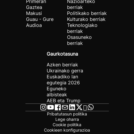
Primeran
Nazioarteko
Gaztea
berriak
Makusi
Politikako berriak
Guau - Gure
Kulturako berriak
Audioa
Teknologiako
berriak
Osasuneko
berriak
Gaurkotasuna
Azken berriak
Ukrainako gerra
Euskadiko lan
egutegia 2026
Eguneko
albisteak
AEB eta Trump
Pribatutasun politika
Lege oharra
Cookie politika
Cookieen konfigurazioa