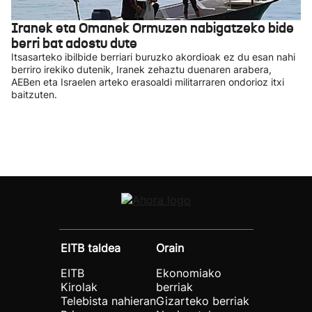
Iranek eta Omanek Ormuzen nabigatzeko bide
berri bat adostu dute
Itsasarteko ibilbide berriari buruzko akordioak ez du esan nahi
berriro irekiko dutenik, Iranek zehaztu duenaren arabera,
AEBen eta Israelen arteko erasoaldi militarraren ondorioz itxi
baitzuten.
EITB taldea
Orain
EITB
Ekonomiako
Kirolak
berriak
Telebista nahieran
Gizarteko berriak