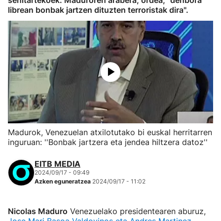
senitartekoek. Maduroren arabera, ordea, "denbora
librean bonbak jartzen dituzten terroristak dira".
Madurok, Venezuelan atxilotutako bi euskal herritarren
inguruan: ''Bonbak jartzera eta jendea hiltzera datoz''
EITB MEDIA
2024/09/17 - 09:49
Azken eguneratzea
2024/09/17 - 11:02
Nicolas Maduro
Venezuelako presidentearen aburuz,