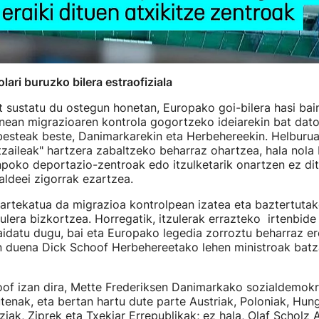
lari buruzko bilera estraofiziala
bat sustatu du ostegun honetan, Europako goi-bilera hasi bai
nean migrazioaren kontrola gogortzeko ideiarekin bat dat
 besteak beste, Danimarkarekin eta Herbehereekin. Helburua
itzaileak" hartzera zabaltzeko beharraz ohartzea, hala nola
poko deportazio-zentroak edo itzulketarik onartzen ez di
ialdeei zigorrak ezartzea.
artekatua da migrazioa kontrolpean izatea eta baztertutak
zulera bizkortzea. Horregatik, itzulerak errazteko irtenbide 
idatu dugu, bai eta Europako legedia zorroztu beharraz ere
n duena Dick Schoof Herbehereetako lehen ministroak batz
oof izan dira, Mette Frederiksen Danimarkako sozialdemokr
utenak, eta bertan hartu dute parte Austriak, Poloniak, Hung
ziak, Ziprek eta Txekiar Errepublikak; ez hala, Olaf Scholz