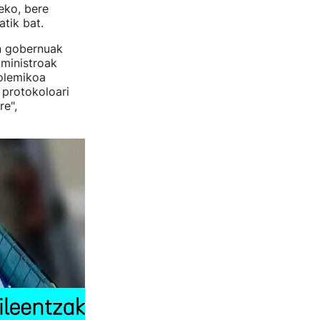
eko, bere
tik bat.
en gobernuak
 ministroak
polemikoa
 protokoloari
re",