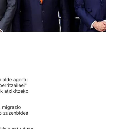
n alde agertu
erritzaileei"
k atxikitzeko
, migrazio
ko zuzenbidea