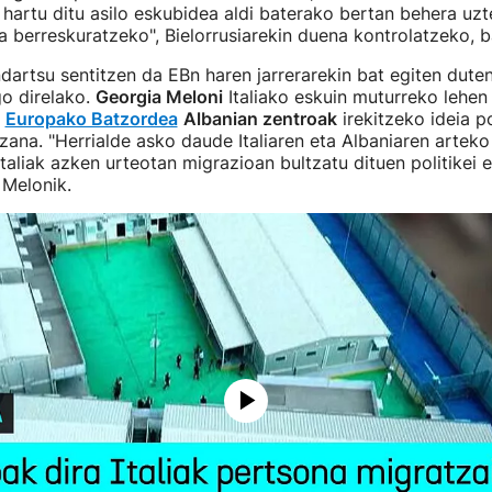
 hartu ditu asilo eskubidea aldi baterako bertan behera uzt
 berreskuratzeko", Bielorrusiarekin duena kontrolatzeko, ba
 indartsu sentitzen da EBn haren jarrerarekin bat egiten dut
o direlako.
Georgia Meloni
Italiako eskuin muturreko lehen
u
Europako Batzordea
Albanian zentroak
irekitzeko ideia 
izana. "Herrialde asko daude Italiaren eta Albaniaren arteko
Italiak azken urteotan migrazioan bultzatu dituen politikei e
 Melonik.