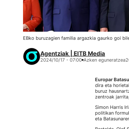
EBko buruzagien familia argazkia gaurko goi bile
Agentziak | EITB Media
2024/10/17 - 07:00
Azken eguneratzea
2
Europar Batas
dira eta horiet
buruz hausnart
zentroak jarrita
Simon Harris Ir
politikan formu
eta Batasunare