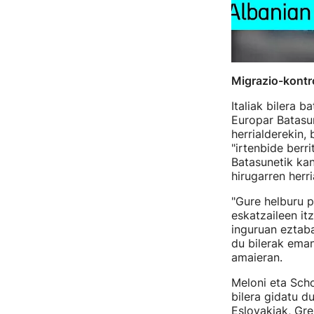
Migrazio-kontro
Italiak bilera 
Europar Batasu
herrialderekin,
"irtenbide berr
Batasunetik kan
hirugarren herr
"Gure helburu p
eskatzaileen it
inguruan eztaba
du bilerak ema
amaieran.
Meloni eta Sch
bilera gidatu d
Eslovakiak, Gre