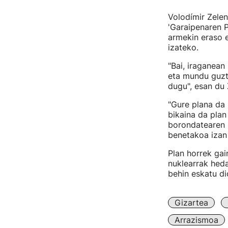
Volodímir Zelen
'Garaipenaren P
armekin eraso 
izateko.
"Bai, iraganea
eta mundu guzti
dugu", esan du 
"Gure plana da 
bikaina da plan
borondatearen 
benetakoa izan 
Plan horrek gai
nuklearrak heda
behin eskatu di
Gizartea
Arrazismoa