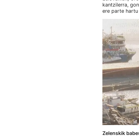
kantzilerra, g
ere parte hartu
Zelenskik babe