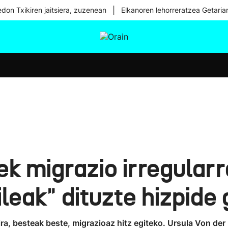
|
don Txikiren jaitsiera, zuzenean
Elkanoren lehorreratzea Getaria
tura
Ikusmiran
Egural
Osasuna
Teknologia
k migrazio irregularr
leak" dituzte hizpide 
ira, besteak beste, migrazioaz hitz egiteko. Ursula Von d