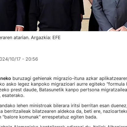
raren atarian. Argazkia: EFE
024/10/17 - 20:56
uneko
buruzagi gehienak migrazio-ituna azkar aplikatzeare
ako asko legez kanpoko migrazioari aurre egiteko "formula b
zeko prest daude, Batasunetik kanpo pertsona migratzailea
, esaterako.
landako lehen ministroak bilerara iritsi berritan esan duenez
la berritzaileak bilatzearen aldekoa da, beti ere, nazioarte
n "balore komunak" errespetatuz egiten bada.