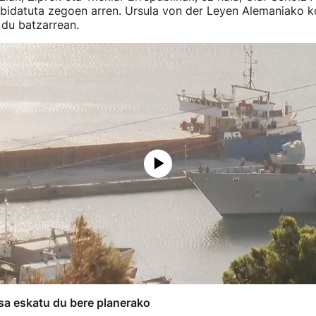
onbidatuta zegoen arren. Ursula von der Leyen Alemaniako 
 du batzarrean.
sa eskatu du bere planerako