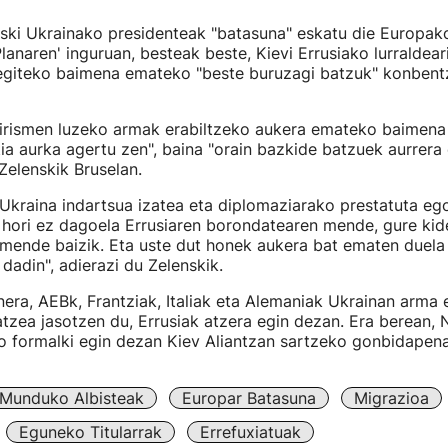
ski Ukrainako presidenteak "batasuna" eskatu die Europako
lanaren' inguruan, besteak beste, Kievi Errusiako lurraldear
egiteko baimena emateko "beste buruzagi batzuk" konbentz
n irismen luzeko armak erabiltzeko aukera emateko baimena
a aurka agertu zen", baina "orain bazkide batzuek aurrera
Zelenskik Bruselan.
Ukraina indartsua izatea eta diplomaziarako prestatuta ego
 hori ez dagoela Errusiaren borondatearen mende, gure kid
mende baizik. Eta uste dut honek aukera bat ematen duela
dadin", adierazi du Zelenskik.
nera, AEBk, Frantziak, Italiak eta Alemaniak Ukrainan arma 
tzea jasotzen du, Errusiak atzera egin dezan. Era berean, 
o formalki egin dezan Kiev Aliantzan sartzeko gonbidapena
Munduko Albisteak
Europar Batasuna
Migrazioa
Eguneko Titularrak
Errefuxiatuak