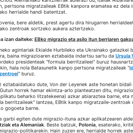
Scholz Alemaniako kantzilerrak adierazi du, Italiak Albaniar
, pertsona migratzaileak EBtik kanpora eramatea ez dela i
ko herrialde handi batentzat.
ovenia, bere aldetik, prest agertu dira hirugarren herrialdee
zako zentroak sortzeko aukera aztertzeko.
a izan daiteke:
EBko migrazio eta asilo itun berriaren gak
eko agintariak Ekialde Hurbileko eta Ukrainako gatazkei b
ira, baina migrazioaren eztabaida indartsu sartu da
Ursula 
rdeko presidenteak "formula berritzaileei" buruz hausnart
in, hala nola Batasunetik kanpo pertsona migratzaileak "
i
 zentroei
" buruz.
z eztabaidatuko dute, Von der Leyenek aste honetan bidali
. Gutun horrek hamar ekintza-arlo planteatzen ditu, migrazio
plikatu beharko litzatekeena) azkar abiaraztea barne, eta 
a berritzaileak" lantzea, EBtik kanpo migratzaile-zentroak
ko gogoeta barne.
a garbi egiten dute migrazio-ituna azkar aplikatzearen alde,
tziak eta Alemaniak
. Beste batzuk,
Polonia
, esaterako, krit
igrazio-politikarekin. Hain zuzen ere, herrialde horrek ast