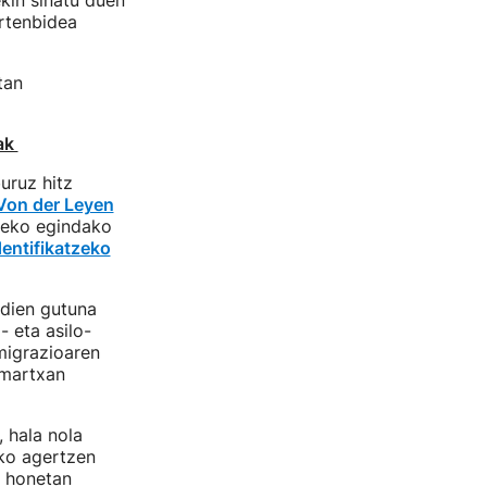
ekin sinatu duen
rtenbidea
tan
oak
uruz hitz
Von der Leyen
zeko egindako
dentifikatzeko
 dien gutuna
- eta asilo-
migrazioaren
 martxan
 hala nola
iko agertzen
e honetan