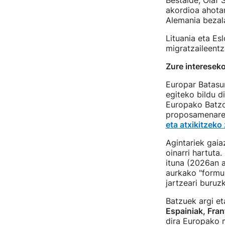
Bestalde, Olaf 
akordioa ahotan
Alemania bezala
Lituania eta Esl
migratzaileent
Zure intereseko
Europar Batasun
egiteko bildu d
Europako Batzo
proposamenarek
eta atxikitzeko
Agintariek gaia
oinarri hartuta
ituna (2026an a
aurkako "formul
jartzeari buruz
Batzuek argi et
Espainiak, Fran
dira Europako m