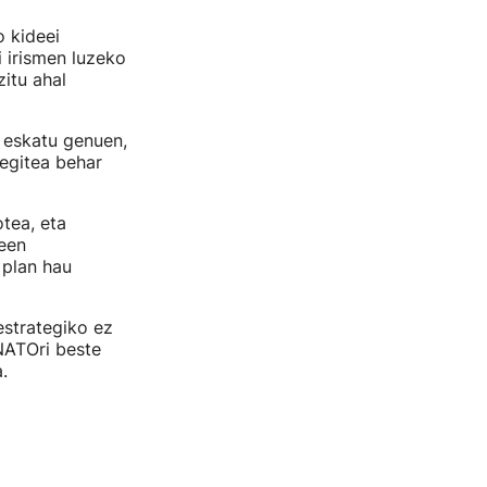
 kideei
i irismen luzeko
itu ahal
 eskatu genuen,
 egitea behar
tea, eta
een
 plan hau
estrategiko ez
NATOri beste
.