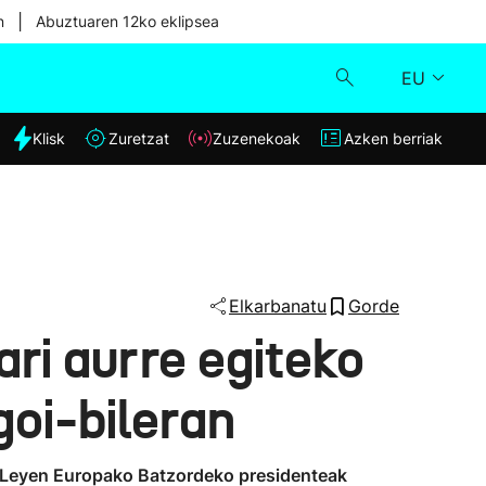
|
n
Abuztuaren 12ko eklipsea
EU
dia
Klisk
Zuretzat
Zuzenekoak
Azken berriak
Klisk
Zuzenekoak
Zuretzat
Elkarbanatu
Gorde
ari aurre egiteko
Azken berriak
goi-bileran
er Leyen Europako Batzordeko presidenteak