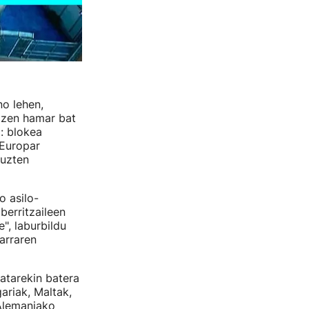
no lehen,
ozen hamar bat
: blokea
 Europar
tuzten
o asilo-
berritzaileen
", laburbildu
arraren
atarekin batera
ariak, Maltak,
 Alemaniako