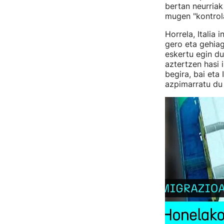
bertan neurriak
mugen "kontrola
Horrela, Italia
gero eta gehiag
eskertu egin d
aztertzen hasi 
begira, bai eta 
azpimarratu du