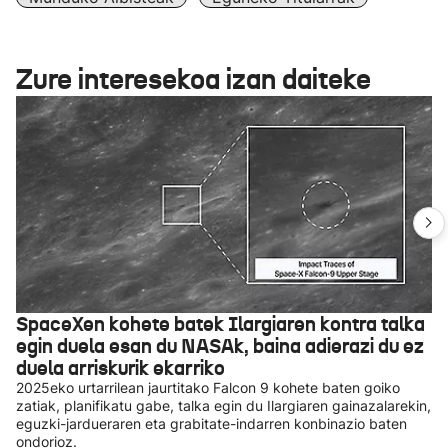
Zure interesekoa izan daiteke
SpaceXen kohete batek Ilargiaren kontra talka
egin duela esan du NASAk, baina adierazi du ez
duela arriskurik ekarriko
2025eko urtarrilean jaurtitako Falcon 9 kohete baten goiko
zatiak, planifikatu gabe, talka egin du Ilargiaren gainazalarekin,
eguzki-jardueraren eta grabitate-indarren konbinazio baten
ondorioz.