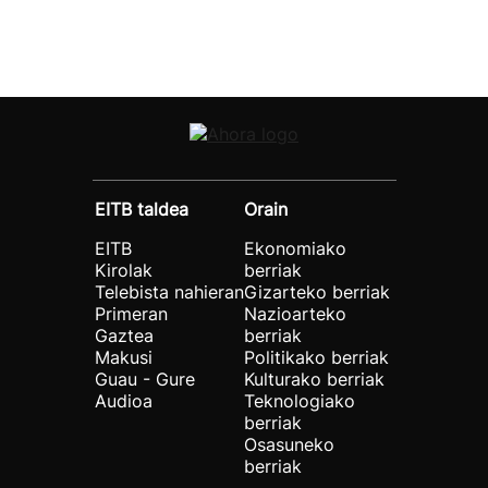
EITB taldea
Orain
EITB
Ekonomiako
Kirolak
berriak
Telebista nahieran
Gizarteko berriak
Primeran
Nazioarteko
Gaztea
berriak
Makusi
Politikako berriak
Guau - Gure
Kulturako berriak
Audioa
Teknologiako
berriak
Osasuneko
berriak