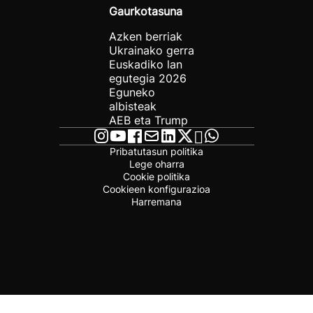
Gaurkotasuna
Azken berriak
Ukrainako gerra
Euskadiko lan
egutegia 2026
Eguneko
albisteak
AEB eta Trump
Pribatutasun politika
Lege oharra
Cookie politika
Cookieen konfigurazioa
Harremana