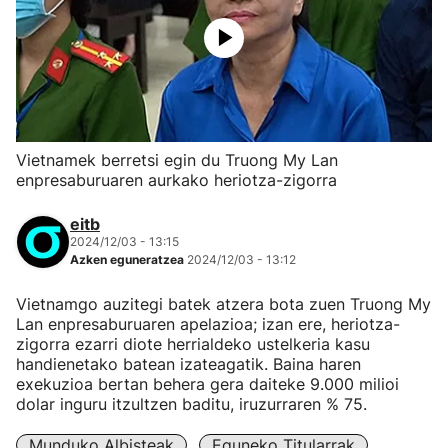
Vietnamek berretsi egin du Truong My Lan
enpresaburuaren aurkako heriotza-zigorra
eitb
2024/12/03 - 13:15
Azken eguneratzea
2024/12/03 - 13:12
Vietnamgo auzitegi batek atzera bota zuen Truong My
Lan enpresaburuaren apelazioa; izan ere, heriotza-
zigorra ezarri diote herrialdeko ustelkeria kasu
handienetako batean izateagatik. Baina haren
exekuzioa bertan behera gera daiteke 9.000 milioi
dolar inguru itzultzen baditu, iruzurraren % 75.
Munduko Albisteak
Eguneko Titularrak