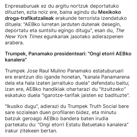
Enpresaburuak ez du argitu nortzuk deportatuko
dituzten, ezta noiz ere, baina agindu du
Mexikoko
droga-trafikatzaileak
erakunde terrorista izendatuko
dituela: "AEBko lurretan jarduten dutenak desegin,
deportatu eta suntsitu egingo ditugu", esan du,
The
New York Times
egunkariak jasotako adierazpenen
arabera.
Trumpek, Panamako presidenteari: "Ongi etorri AEBko
kanalera"
Trumpek Jose Raul Mulino Panamako estatuburuari
ere erantzun dio igande honetan, "kanala Panamarena
dela eta hala izaten jarraituko duela" defendatu baitu;
izan ere, AEBko handikiak ohartarazi du "itzultzeko"
eskatuko duela "igarotze-tarifak jaisten ez badituzte".
"Ikusiko dugu", adierazi du Trumpek Truth Social bere
sare sozialean duen profilaren bidez, eta minutu
batzuk geroago AEBko bandera baten irudia
partekatu du: "Ongi etorri Estatu Batuetako kanalera"
irakur zitekeen bertan.