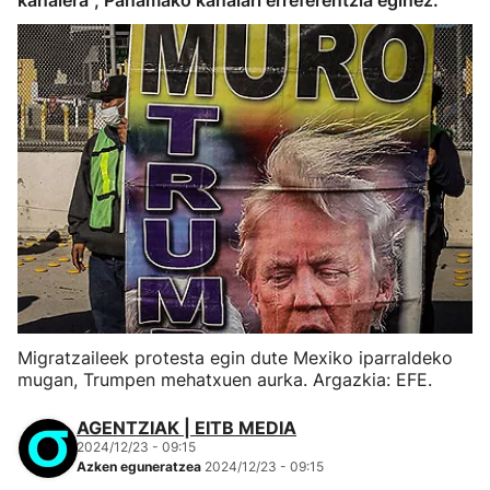
kanalera", Panamako kanalari erreferentzia eginez.
Migratzaileek protesta egin dute Mexiko iparraldeko
mugan, Trumpen mehatxuen aurka. Argazkia: EFE.
AGENTZIAK | EITB MEDIA
2024/12/23 - 09:15
Azken eguneratzea
2024/12/23 - 09:15