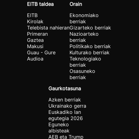
EITB taldea
Orain
EITB
Ekonomiako
Kirolak
berriak
Telebista nahieran
Gizarteko berriak
Primeran
Nazioarteko
Gaztea
berriak
Makusi
Politikako berriak
Guau - Gure
Kulturako berriak
Audioa
Teknologiako
berriak
Osasuneko
berriak
Gaurkotasuna
Azken berriak
Ukrainako gerra
Euskadiko lan
egutegia 2026
Eguneko
albisteak
AEB eta Trump