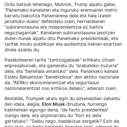
Ordu batzuk lehenago, Mulinok, Trump aipatu gabe,
"Panamako kanalaren eta inguruko eremuaren metro
karratu bakoitza Panamarena dela eta hala izaten
jarraituko duela" defendatu zuen, herrialdearen
"subiranotasuna eta independentzia ez baitira
negoziagarriak". Kanalaren subiranotasuna jasotzen
duten itunak aipatu ditu Panamako presidenteak, eta
tarifak modu publikoan eta audientzia irekian ezartzen
direla azaldu du.
Pasabidearen tarifa "zentzugabeak" kritikatu zituen
enpresaburuak, eta gaineratu du "erabateko iruzurra"
dela, eta "berehala amaituko" dela. Panamako kanala
Estatu Batuentzat "berebizikoa" den aktibo nazionala
da, "AEBko ekonomiarentzat eta segurtasun
nazionalarentzat oso kritikoa delako", adierazi zuen.
Bestalde, Trumpek ukatu egin du azkenaldian zabaldu
den ideia, alegia,
Elon Musk
diruduna, hurrengo
kabinetean egongo dena, "de facto presidentea"
izango dela, eta azpimarratu du "hori ez dela
gertatuko": "Salbu nago, badakizue zergatik? Ezin da
hala izan, ez baita herrialde honetan jaio", adierazi du,