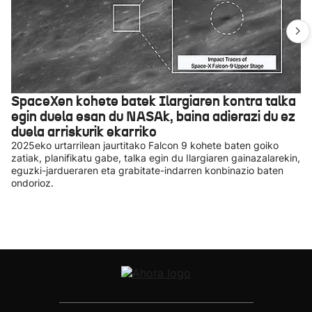
SpaceXen kohete batek Ilargiaren kontra talka
egin duela esan du NASAk, baina adierazi du ez
duela arriskurik ekarriko
2025eko urtarrilean jaurtitako Falcon 9 kohete baten goiko
zatiak, planifikatu gabe, talka egin du Ilargiaren gainazalarekin,
eguzki-jardueraren eta grabitate-indarren konbinazio baten
ondorioz.