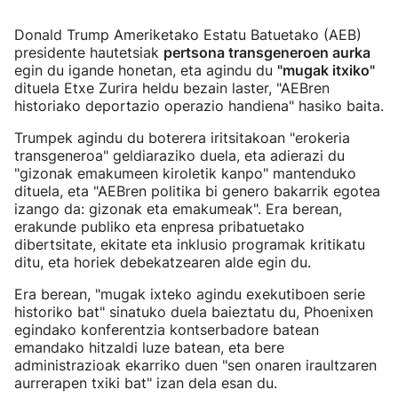
Donald Trump Ameriketako Estatu Batuetako (AEB)
presidente hautetsiak
pertsona transgeneroen aurka
egin du igande honetan, eta agindu du
"mugak itxiko"
dituela Etxe Zurira heldu bezain laster, "AEBren
historiako deportazio operazio handiena" hasiko baita.
Trumpek agindu du boterera iritsitakoan "erokeria
transgeneroa" geldiaraziko duela, eta adierazi du
"gizonak emakumeen kiroletik kanpo" mantenduko
dituela, eta "AEBren politika bi genero bakarrik egotea
izango da: gizonak eta emakumeak". Era berean,
erakunde publiko eta enpresa pribatuetako
dibertsitate, ekitate eta inklusio programak kritikatu
ditu, eta horiek debekatzearen alde egin du.
Era berean, "mugak ixteko agindu exekutiboen serie
historiko bat" sinatuko duela baieztatu du, Phoenixen
egindako konferentzia kontserbadore batean
emandako hitzaldi luze batean, eta bere
administrazioak ekarriko duen "sen onaren iraultzaren
aurrerapen txiki bat" izan dela esan du.