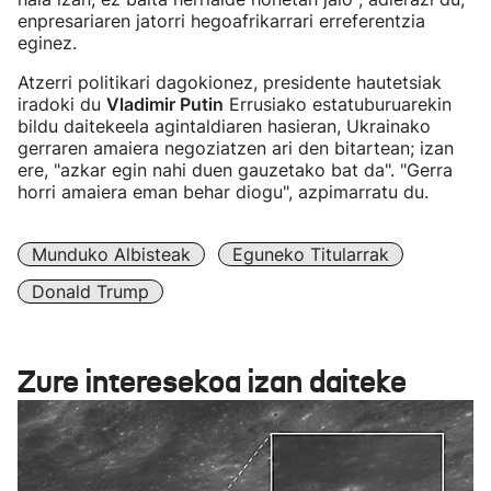
enpresariaren jatorri hegoafrikarrari erreferentzia
eginez.
Atzerri politikari dagokionez, presidente hautetsiak
iradoki du
Vladimir Putin
Errusiako estatuburuarekin
bildu daitekeela agintaldiaren hasieran, Ukrainako
gerraren amaiera negoziatzen ari den bitartean; izan
ere, "azkar egin nahi duen gauzetako bat da". "Gerra
horri amaiera eman behar diogu", azpimarratu du.
Munduko Albisteak
Eguneko Titularrak
Donald Trump
Zure interesekoa izan daiteke