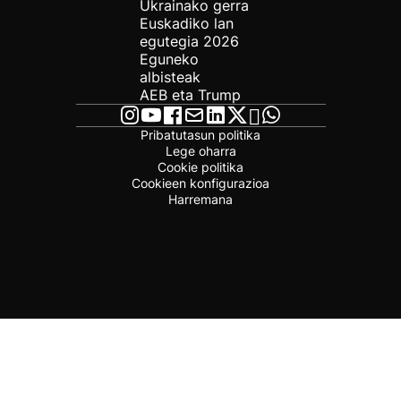
Ukrainako gerra
Euskadiko lan
egutegia 2026
Eguneko
albisteak
AEB eta Trump
Pribatutasun politika
Lege oharra
Cookie politika
Cookieen konfigurazioa
Harremana