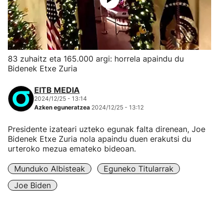
83 zuhaitz eta 165.000 argi: horrela apaindu du
Bidenek Etxe Zuria
EITB MEDIA
2024/12/25 - 13:14
Azken eguneratzea
2024/12/25 - 13:12
Presidente izateari uzteko egunak falta direnean, Joe
Bidenek Etxe Zuria nola apaindu duen erakutsi du
urteroko mezua emateko bideoan.
Munduko Albisteak
Eguneko Titularrak
Joe Biden