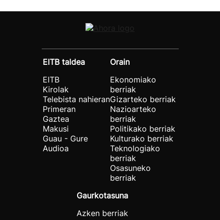
EITB taldea
Orain
EITB
Ekonomiako
Kirolak
berriak
Telebista nahieran
Gizarteko berriak
Primeran
Nazioarteko
Gaztea
berriak
Makusi
Politikako berriak
Guau - Gure
Kulturako berriak
Audioa
Teknologiako
berriak
Osasuneko
berriak
Gaurkotasuna
Azken berriak