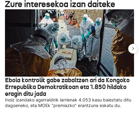
Zure interesekoa izan daiteke
Ebola kontrolik gabe zabaltzen ari da Kongoko
Errepublika Demokratikoan eta 1.850 hildako
eragin ditu jada
Inoiz izandako agerraldirik larrienak 4.053 kasu baieztatu ditu
dagoeneko, eta MOEk "premiazko" erantzuna eskatu du.