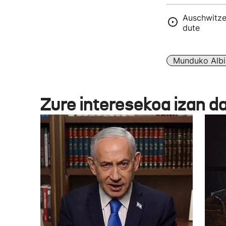
Auschwitzet
dute
Munduko Albi
Zure interesekoa izan d