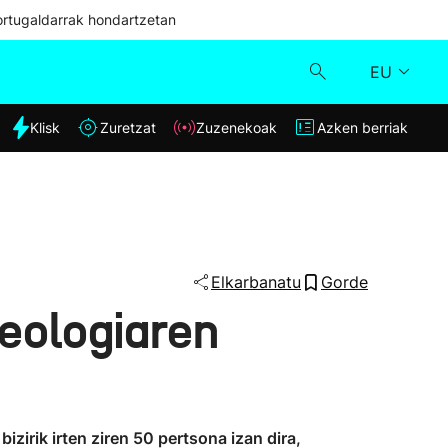
ortugaldarrak hondartzetan
EU
dia
Klisk
Zuretzat
Zuzenekoak
Azken berriak
Klisk
Zuzenekoak
Zuretzat
Elkarbanatu
Gorde
eologiaren
Azken berriak
zirik irten ziren 50 pertsona izan dira,