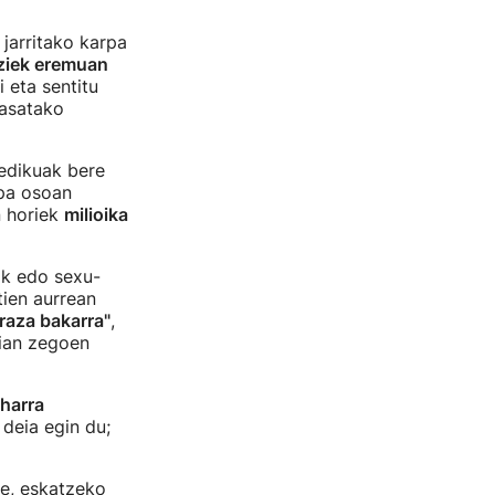
jarritako karpa
ziek eremuan
i eta sentitu
pasatako
dikuak bere
opa osoan
n horiek
milioika
tik edo sexu-
tien aurrean
raza bakarra"
,
rian zegoen
harra
deia egin du;
e, eskatzeko