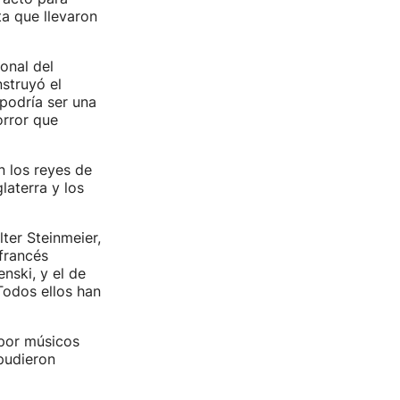
ta que llevaron
onal del
struyó el
podría ser una
orror que
n los reyes de
laterra y los
ter Steinmeier,
 francés
nski, y el de
Todos ellos han
 por músicos
pudieron