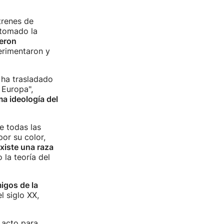
trenes de
 tomado la
ueron
erimentaron y
 ha trasladado
 Europa",
a ideología del
e todas las
or su color,
xiste una raza
 la teoría del
igos de la
l siglo XX,
 acto para