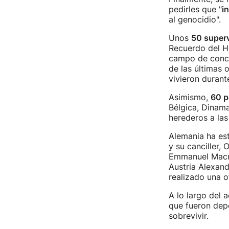
pedirles que "
i
al genocidio".
Unos
50 superv
Recuerdo del Ho
campo de conce
de las últimas 
vivieron durante
Asimismo,
60 p
Bélgica, Dinama
herederos a la
Alemania ha est
y su canciller,
Emmanuel Macron
Austria Alexand
realizado una o
A lo largo del
que fueron dep
sobrevivir.