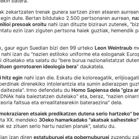
ekin batera.
ak zekartzaten trenak gunera sartzen ziren atearen aurrean 
 egin dute. Bertan bildutako 2.500 pertsonaren aurrean,
na
 milioi presoak oroitu
nahi izan dituzte biziraun zutenek, "biz
ntatu ezin izan ziguten pertsona haiek guztiak, hemendik 
k, gaur egun Suedian bizi den 99 urteko
Leon Weintraub
me
 nahi izan du "nazien estiloko uniforme eta esloganak Eur
i dituelako eta salatu du "bere burua nazionalistatzat dute
zituen gorrotoaren ideologia bera
" daukatela.
 hitz egin
nahi izan die. Eskatu die koloreagatik, erlijioaga
berdinak direnekiko intolerantzia eta sumin adierazpen guz
 daitezela". Irmo defendatu du
Homo Sapiensa dela "giza ar
 DNAk hala baieztatzen dutelako" eta, beraz, "nazien oinar
eoria faltsua eta errealitatearekin bateraezina" dela.
mokraziaren etsaiek predikatzen dutena serio hartzeko" be
eta XX. mendeko
30eko hamarkadako "akatsak saihesteko"
 ez zituen serio hartu nazien planak", salatu du.
dian izan diren
estatuburuei eta gobernuburuei
zuzendu zai