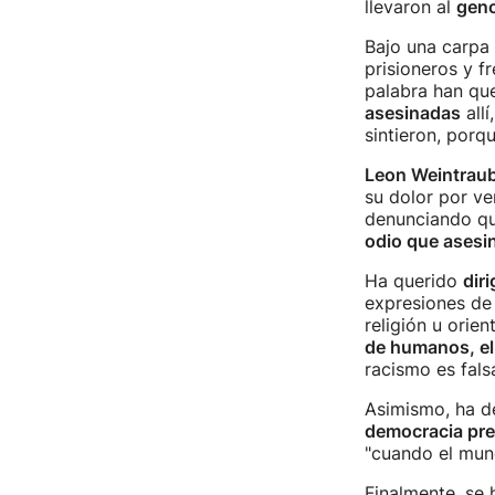
llevaron al
geno
Bajo una carpa 
prisioneros y f
palabra han qu
asesinadas
allí
sintieron, porq
Leon Weintrau
su dolor por ve
denunciando qu
odio que asesin
Ha querido
dir
expresiones de 
religión u orie
de humanos, e
racismo es fals
Asimismo, ha d
democracia pre
"cuando el mund
Finalmente, se