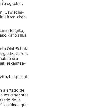
rre egiteko".
an, Oswiecim-
rik irten ziren
ziren Belgika,
ko Karlos III.a
eta Olaf Scholz
ergio Mattarella
riakoa ere
iek eskaintza-
 zituzten piezak
n alertado del
a los dirigentes
rsario de la
" las ideas
que