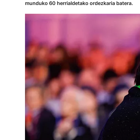
munduko 60 herrialdetako ordezkaria batera.