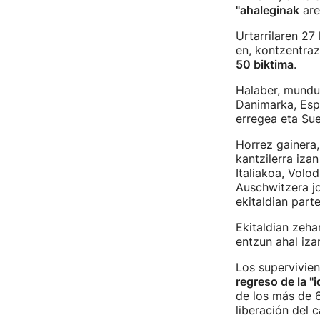
"ahaleginak
are
Urtarrilaren 2
en, kontzentrazi
50 biktima
.
Halaber, mund
Danimarka, Espa
erregea eta Su
Horrez gainera,
kantzilerra iza
Italiakoa, Volo
Auschwitzera jo
ekitaldian parte
Ekitaldian zeha
entzun ahal izan
Los supervivie
regreso de la "i
de los más de 6
liberación del