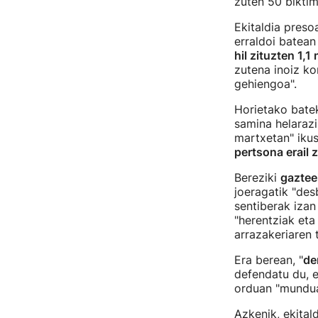
zuten 50 biktim
Ekitaldia preso
erraldoi batean
hil zituzten 1,1
zutena inoiz ko
gehiengoa".
Horietako bate
samina helarazi
martxetan" ikus
pertsona erail 
Bereziki
gazteei
joeragatik "des
sentiberak izan
"herentziak eta
arrazakeriaren t
Era berean, "
de
defendatu du, 
orduan "munduak
Azkenik, ekital