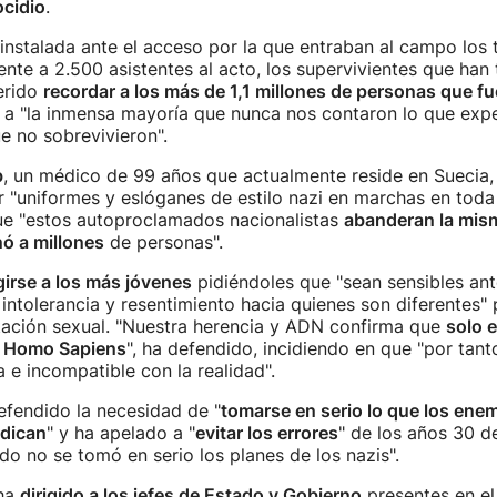
cidio
.
instalada ante el acceso por la que entraban al campo los 
rente a 2.500 asistentes al acto, los supervivientes que han
erido
recordar a los más de 1,1 millones de personas que f
, a "la inmensa mayoría que nunca nos contaron lo que exp
ue no sobrevivieron".
b
, un médico de 99 años que actualmente reside en Suecia,
r "uniformes y eslóganes de estilo nazi en marchas en toda
e "estos autoproclamados nacionalistas
abanderan la mism
ó a millones
de personas".
igirse a los más jóvenes
pidiéndoles que "sean sensibles ant
intolerancia y resentimiento hacia quienes son diferentes" p
ntación sexual. "Nuestra herencia y ADN confirma que
solo e
l Homo Sapiens
", ha defendido, incidiendo en que "por tanto
a e incompatible con la realidad".
efendido la necesidad de "
tomarse en serio lo que los enem
dican
" y ha apelado a "
evitar los errores
" de los años 30 de
o no se tomó en serio los planes de los nazis".
 ha
dirigido a los jefes de Estado y Gobierno
presentes en el