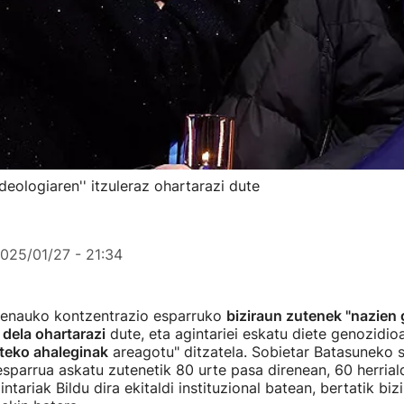
deologiaren'' itzuleraz ohartarazi dute
025/01/27 - 21:34
kenauko kontzentrazio esparruko
biziraun zutenek "nazien
i dela ohartarazi
dute, eta agintariei eskatu diete genozidio
giteko ahaleginak
areagotu" ditzatela. Sobietar Batasuneko 
sparrua askatu zutenetik 80 urte pasa direnean, 60 herrial
tariak Bildu dira ekitaldi instituzional batean, bertatik bizir