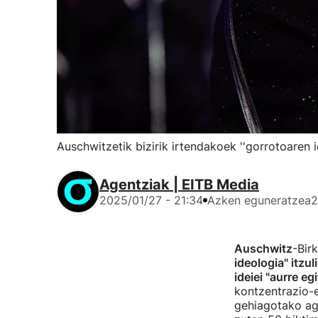
Auschwitzetik bizirik irtendakoek ''gorrotoaren i
Agentziak | EITB Media
2025/01/27 - 21:34
Azken eguneratzea
2
Auschwitz
-Bir
ideologia" itzul
ideiei "aurre e
kontzentrazio-e
gehiagotako agin