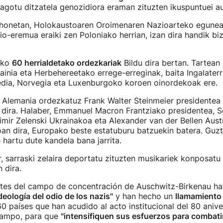
agotu ditzatela genozidiora eraman zituzten ikuspuntuei au
7 honetan, Holokaustoaren Oroimenaren Nazioarteko egune
o-eremua eraiki zen Poloniako herrian, izan dira handik bizi
uko
60 herrialdetako ordezkariak
Bildu dira bertan. Tartean 
inia eta Herbehereetako errege-erreginak, baita Ingalaterra
edia, Norvegia eta Luxenburgoko koroen oinordekoak ere.
 Alemania ordezkatuz Frank Walter Steinmeier presidentea 
n dira. Halaber, Emmanuel Macron Frantziako presidentea, S
dimir Zelenski Ukrainakoa eta Alexander van der Bellen Aust
an dira, Europako beste estatuburu batzuekin batera. Guzt
 hartu dute kandela bana jarrita.
r, sarraski zelaira deportatu zituzten musikariek konposatu
 dira.
ntes del campo de concentración de Auschwitz-Birkenau ha
deología del odio de los nazis"
y han hecho un
llamamiento
0 países que han acudido al acto institucional del 80 anive
 campo, para que
"intensifiquen sus esfuerzos para combatir