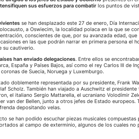
ntensifiquen sus esfuerzos para combatir
los puntos de vis
ivientes
se han desplazado este 27 de enero, Día Internaci
locausto, a Oswiecim, la localidad polaca en la que se con
ntración, conscientes de que, por su avanzada edad, que 
ocasiones en las que podrán narrar en primera persona el h
 su cautiverio.
aíses han enviado delegaciones
. Entre ellos se encontraba
rca, España y Países Bajos, así como el rey Carlos III de Ing
s coronas de Suecia, Noruega y Luxemburgo.
ado doblemente representada por su presidente, Frank Wal
 Olaf Scholz. También han viajado a Auschwitz el presidente
, el italiano Sergio Mattarella, el ucraniano Volodímir Zele
er van der Bellen, junto a otros jefes de Estado europeos. 
frenda depositando velas.
 acto se han podido escuchar piezas musicales compuestas
ortados al campo de exterminio, algunos de los cuales no 