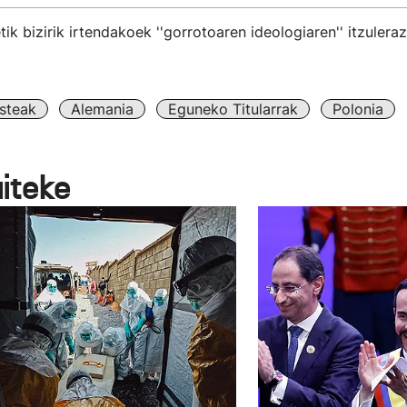
ik bizirik irtendakoek ''gorrotoaren ideologiaren'' itzulera
steak
Alemania
Eguneko Titularrak
Polonia
aiteke