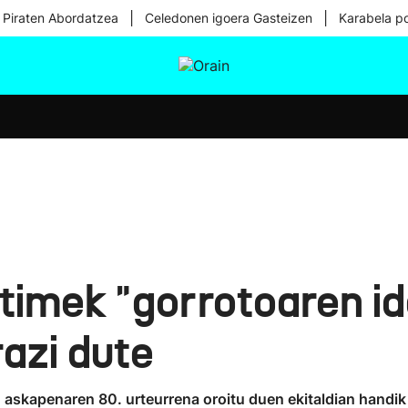
|
|
 Piraten Abordatzea
Celedonen igoera Gasteizen
Karabela p
tura
Ikusmiran
Egural
Osasuna
Teknologia
timek "gorrotoaren id
razi dute
skapenaren 80. urteurrena oroitu duen ekitaldian handik bi