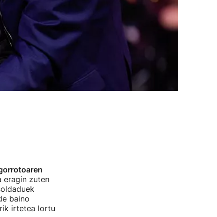
 gorrotoaren
a eragin zuten
soldaduek
de baino
ik irtetea lortu