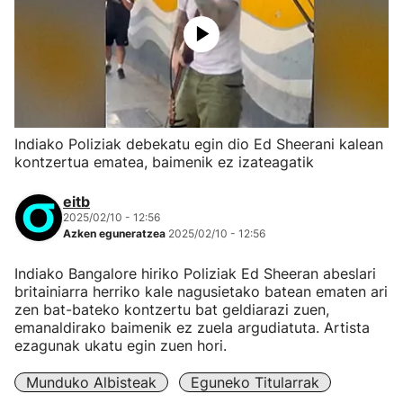
Indiako Poliziak debekatu egin dio Ed Sheerani kalean
kontzertua ematea, baimenik ez izateagatik
eitb
2025/02/10 - 12:56
Azken eguneratzea
2025/02/10 - 12:56
Indiako Bangalore hiriko Poliziak Ed Sheeran abeslari
britainiarra herriko kale nagusietako batean ematen ari
zen bat-bateko kontzertu bat geldiarazi zuen,
emanaldirako baimenik ez zuela argudiatuta. Artista
ezagunak ukatu egin zuen hori.
Munduko Albisteak
Eguneko Titularrak