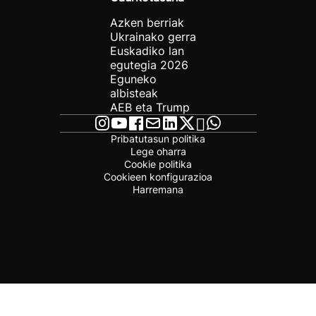
Azken berriak
Ukrainako gerra
Euskadiko lan
egutegia 2026
Eguneko
albisteak
AEB eta Trump
Pribatutasun politika
Lege oharra
Cookie politika
Cookieen konfigurazioa
Harremana