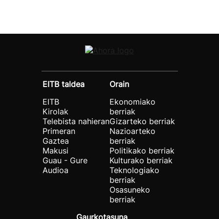
EITB taldea
Orain
EITB
Ekonomiako
Kirolak
berriak
Telebista nahieran
Gizarteko berriak
Primeran
Nazioarteko
Gaztea
berriak
Makusi
Politikako berriak
Guau - Gure
Kulturako berriak
Audioa
Teknologiako
berriak
Osasuneko
berriak
Gaurkotasuna