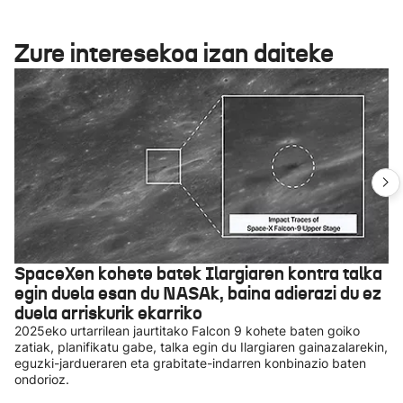
Zure interesekoa izan daiteke
SpaceXen kohete batek Ilargiaren kontra talka
egin duela esan du NASAk, baina adierazi du ez
duela arriskurik ekarriko
2025eko urtarrilean jaurtitako Falcon 9 kohete baten goiko
zatiak, planifikatu gabe, talka egin du Ilargiaren gainazalarekin,
eguzki-jardueraren eta grabitate-indarren konbinazio baten
ondorioz.