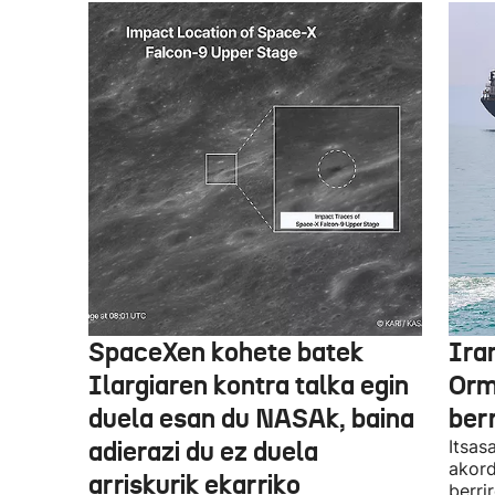
SpaceXen kohete batek
Ira
Ilargiaren kontra talka egin
Orm
duela esan du NASAk, baina
ber
adierazi du ez duela
Itsas
akord
arriskurik ekarriko
berri