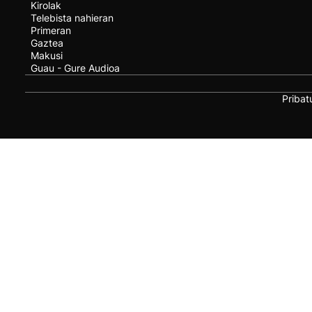
Kirolak
Telebista nahieran
Primeran
Gaztea
Makusi
Guau - Gure Audioa
Pribat