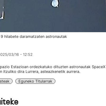
n 9 hilabete daramatzaten astronautak
025/03/16 - 12:52
pazio Estazioan ordezkatuko dituzten astronautak SpaceX
 itzuliko dira Lurrera, asteazkenetik aurrera.
steak
Eguneko Titularrak
aiteke