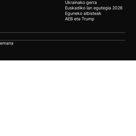
Ukrainako gerra
Euskadiko lan egutegia 2026
Eguneko albisteak
AEB eta Trump
remana