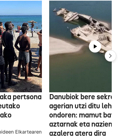
aka pertsona
Danubiok bere sekretuak
Ceutako
agerian utzi ditu lehortear
tako
ondoren: mamut baten
aztarnak eta nazien ontzia
ideen Elkartearen
azalera atera dira