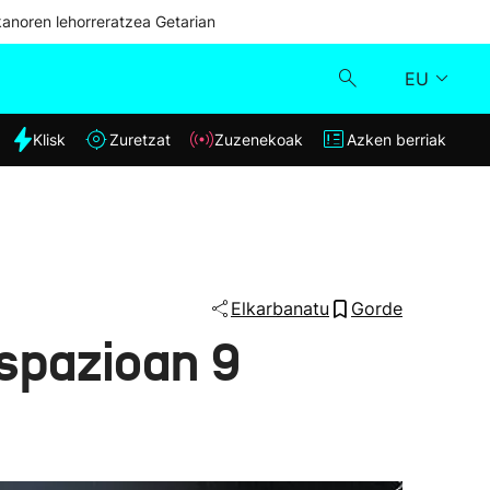
kanoren lehorreratzea Getarian
EU
dia
Klisk
Zuretzat
Zuzenekoak
Azken berriak
Klisk
Zuzenekoak
Zuretzat
Elkarbanatu
Gorde
espazioan 9
Azken berriak