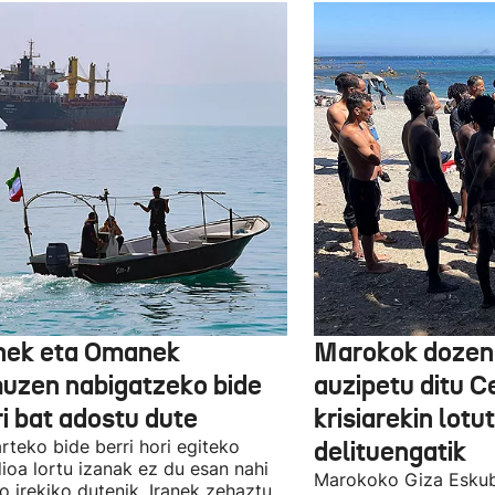
nek eta Omanek
Marokok dozen
uzen nabigatzeko bide
auzipetu ditu 
ri bat adostu dute
krisiarekin lotu
arteko bide berri hori egiteko
delituengatik
ioa lortu izanak ez du esan nahi
Marokoko Giza Eskub
ro irekiko dutenik, Iranek zehaztu