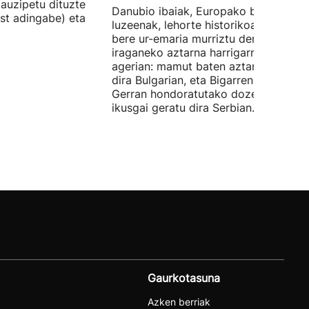
auzipetu dituzte
Danubio ibaiak, Europako bigarren
st adingabe) eta
luzeenak, lehorte historikoa bizi du, e
bere ur-emaria murriztu denez,
iraganeko aztarna harrigarriak utzi di
agerian: mamut baten aztarnak azald
dira Bulgarian, eta Bigarren Mundu
Gerran hondoratutako dozenaka ontz
ikusgai geratu dira Serbian.
Gaurkotasuna
Azken berriak