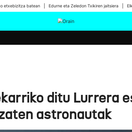
|
|
ko etxebizitza batean
Edurne eta Zeledon Txikiren jaitsiera
El
tura
Ikusmiran
Egural
Osasuna
Teknologia
karriko ditu Lurrera 
zaten astronautak