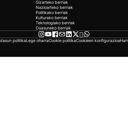
Gizarteko berriak
Nazioarteko berriak
Politikako berriak
Kulturako berriak
Teknologiako berriak
Osasuneko berriak
utasun politika
Lege oharra
Cookie politika
Cookieen konfigurazioa
Har