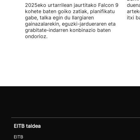
2025eko urtarrilean jaurtitako Falcon 9
duena
kohete baten goiko zatiak, planifikatu
artek
gabe, talka egin du Ilargiaren
itxi b
gainazalarekin, eguzki-jardueraren eta
grabitate-indarren konbinazio baten
ondorioz.
EITB taldea
EITB