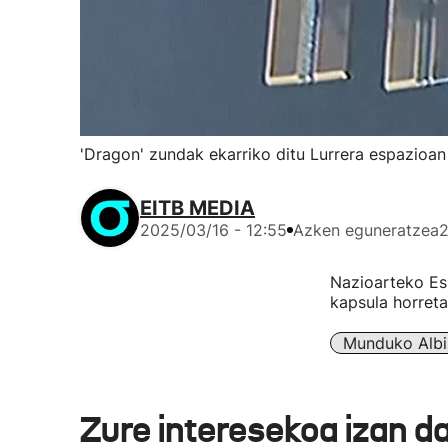
'Dragon' zundak ekarriko ditu Lurrera espazioa
EITB MEDIA
2025/03/16 - 12:55
Azken eguneratzea
2
Nazioarteko Es
kapsula horretan
Munduko Albi
Zure interesekoa izan d