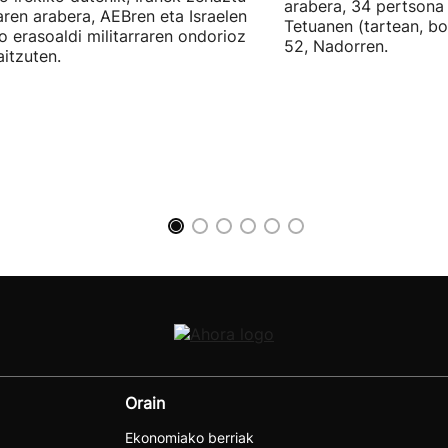
arabera, 34 pertsona 
ren arabera, AEBren eta Israelen
Tetuanen (tartean, bo
o erasoaldi militarraren ondorioz
52, Nadorren.
aitzuten.
Orain
Ekonomiako berriak