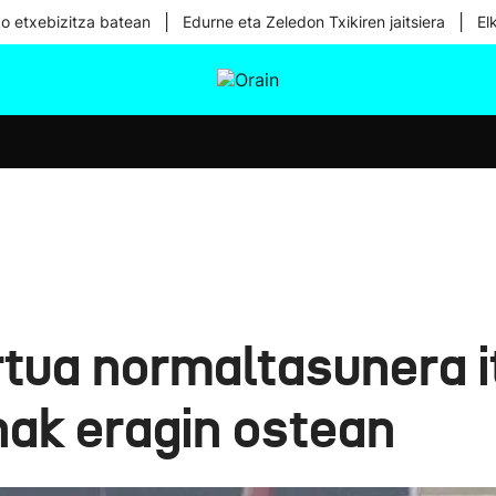
|
|
ko etxebizitza batean
Edurne eta Zeledon Txikiren jaitsiera
El
tura
Ikusmiran
Egural
Osasuna
Teknologia
ua normaltasunera it
ak eragin ostean