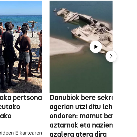
aka pertsona
Danubiok bere sekretuak
Ceutako
agerian utzi ditu lehortear
tako
ondoren: mamut baten
aztarnak eta nazien ontzia
ideen Elkartearen
azalera atera dira