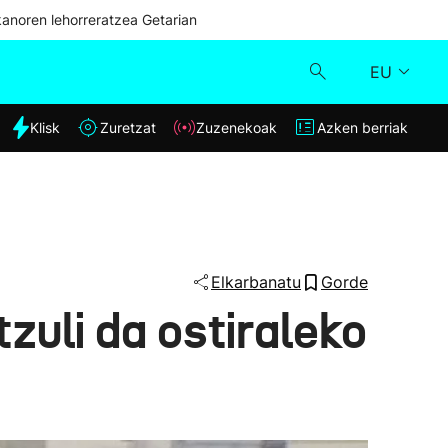
kanoren lehorreratzea Getarian
EU
dia
Klisk
Zuretzat
Zuzenekoak
Azken berriak
Klisk
Zuzenekoak
Zuretzat
Elkarbanatu
Gorde
zuli da ostiraleko
Azken berriak