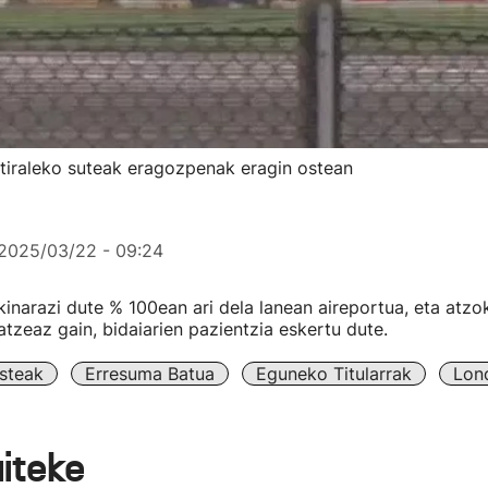
stiraleko suteak eragozpenak eragin ostean
2025/03/22 - 09:24
inarazi dute % 100ean ari dela lanean aireportua, eta atz
zeaz gain, bidaiarien pazientzia eskertu dute.
steak
Erresuma Batua
Eguneko Titularrak
Lon
aiteke