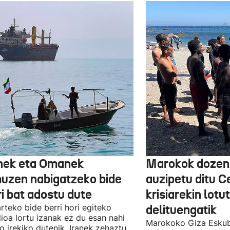
nek eta Omanek
Marokok dozen
uzen nabigatzeko bide
auzipetu ditu 
ri bat adostu dute
krisiarekin lotu
arteko bide berri hori egiteko
delituengatik
ioa lortu izanak ez du esan nahi
Marokoko Giza Eskub
ro irekiko dutenik, Iranek zehaztu