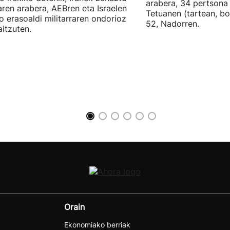
arabera, 34 pertsona 
ren arabera, AEBren eta Israelen
Tetuanen (tartean, bo
o erasoaldi militarraren ondorioz
52, Nadorren.
aitzuten.
Orain
Ekonomiako berriak