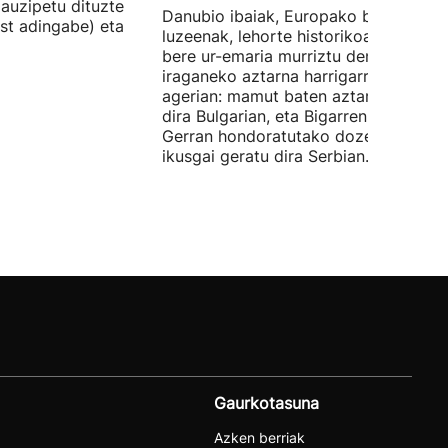
auzipetu dituzte
Danubio ibaiak, Europako bigarren
st adingabe) eta
luzeenak, lehorte historikoa bizi du, e
bere ur-emaria murriztu denez,
iraganeko aztarna harrigarriak utzi di
agerian: mamut baten aztarnak azald
dira Bulgarian, eta Bigarren Mundu
Gerran hondoratutako dozenaka ontz
ikusgai geratu dira Serbian.
Gaurkotasuna
Azken berriak