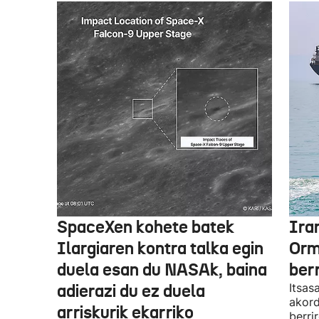
SpaceXen kohete batek
Ira
Ilargiaren kontra talka egin
Orm
duela esan du NASAk, baina
ber
adierazi du ez duela
Itsas
akord
arriskurik ekarriko
berri