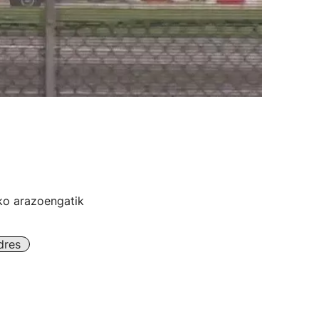
oko arazoengatik
dres