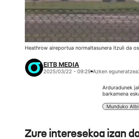
Heathrow aireportua normaltasunera itzuli da o
EITB MEDIA
2025/03/22 - 09:29
Azken eguneratzea
Arduradunek jak
barkamena eskat
Munduko Albi
Zure interesekoa izan d