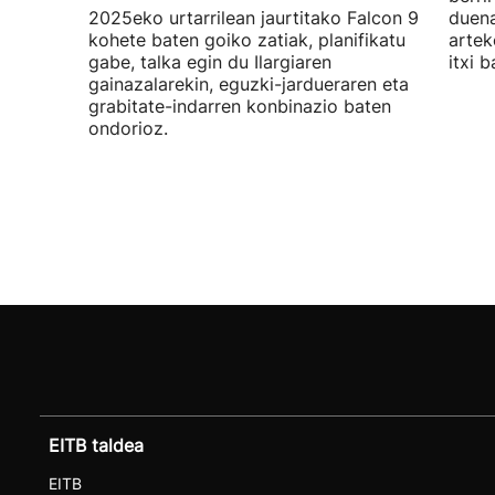
2025eko urtarrilean jaurtitako Falcon 9
duena
kohete baten goiko zatiak, planifikatu
artek
gabe, talka egin du Ilargiaren
itxi b
gainazalarekin, eguzki-jardueraren eta
grabitate-indarren konbinazio baten
ondorioz.
EITB taldea
EITB