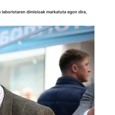
 laboristaren dimisioak markatuta egon dira,