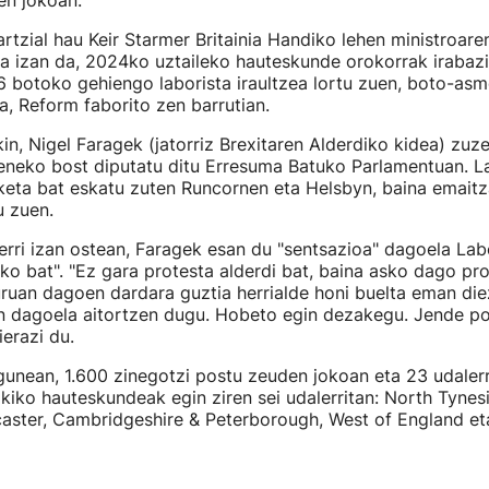
en jokoan.
tzial hau Keir Starmer Britainia Handiko lehen ministroare
a izan da, 2024ko uztaileko hauteskunde orokorrak irabazi
6 botoko gehiengo laborista iraultzea lortu zuen, boto-as
a, Reform faborito zen barrutian.
in, Nigel Faragek (jatorriz Brexitaren Alderdiko kidea) zu
eneko bost diputatu ditu Erresuma Batuko Parlamentuan. L
keta bat eskatu zuten Runcornen eta Helsbyn, baina emaitz
u zuen.
rri izan ostean, Faragek esan du "sentsazioa" dagoela La
tiko bat". "Ez gara protesta alderdi bat, baina asko dago pr
ruan dagoen dardara guztia herrialde honi buelta eman di
n dagoela aitortzen dugu. Hobeto egin dezakegu. Jende pos
ierazi du.
unean, 1.600 zinegotzi postu zeuden jokoan eta 23 udaler
okiko hauteskundeak egin ziren sei udalerritan: North Tynesi
caster, Cambridgeshire & Peterborough, West of England et