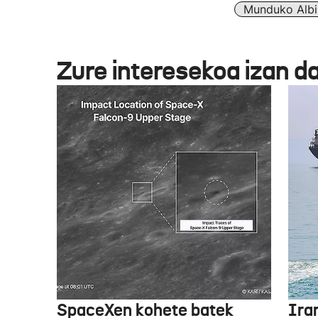
Munduko Albi
Zure interesekoa izan d
SpaceXen kohete batek
Ira