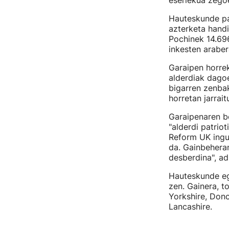
eserlekua zego
Hauteskunde par
azterketa handi
Pochinek 14.69
inkesten araber
Garaipen horrek
alderdiak dago
bigarren zenba
horretan jarrait
Garaipenaren be
"alderdi patrio
Reform UK ingu
da. Gainbehera
desberdina", ad
Hauteskunde eg
zen. Gainera, t
Yorkshire, Don
Lancashire.