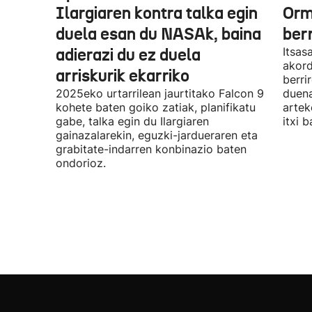
Ilargiaren kontra talka egin
Orm
duela esan du NASAk, baina
ber
adierazi du ez duela
Itsas
akord
arriskurik ekarriko
berri
2025eko urtarrilean jaurtitako Falcon 9
duena
kohete baten goiko zatiak, planifikatu
artek
gabe, talka egin du Ilargiaren
itxi b
gainazalarekin, eguzki-jardueraren eta
grabitate-indarren konbinazio baten
ondorioz.