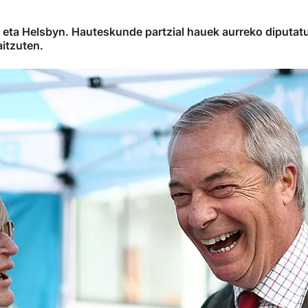
 eta Helsbyn. Hauteskunde partzial hauek aurreko diputatu
aitzuten.