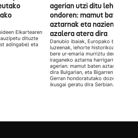
Ceutako
agerian utzi ditu lehortear
tako
ondoren: mamut baten
aztarnak eta nazien ontzia
ideen Elkartearen
azalera atera dira
auzipetu dituzte
Danubio ibaiak, Europako bigarren
st adingabe) eta
luzeenak, lehorte historikoa bizi du, e
bere ur-emaria murriztu denez,
iraganeko aztarna harrigarriak utzi di
agerian: mamut baten aztarnak azald
dira Bulgarian, eta Bigarren Mundu
Gerran hondoratutako dozenaka ontz
ikusgai geratu dira Serbian.