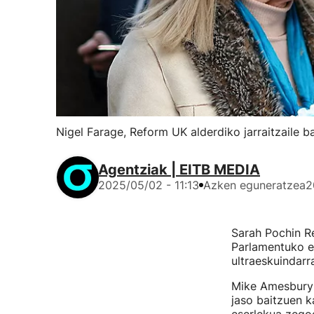
Nigel Farage, Reform UK alderdiko jarraitzaile b
Agentziak | EITB MEDIA
2025/05/02 - 11:13
Azken eguneratzea
2
Sarah Pochin R
Parlamentuko es
ultraeskuindarr
Mike Amesbury 
jaso baitzuen k