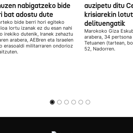
uzen nabigatzeko bide
auzipetu ditu 
ri bat adostu dute
krisiarekin lotu
arteko bide berri hori egiteko
delituengatik
ioa lortu izanak ez du esan nahi
Marokoko Giza Eskub
ro irekiko dutenik, Iranek zehaztu
arabera, 34 pertsona 
ren arabera, AEBren eta Israelen
Tetuanen (tartean, bo
o erasoaldi militarraren ondorioz
52, Nadorren.
aitzuten.