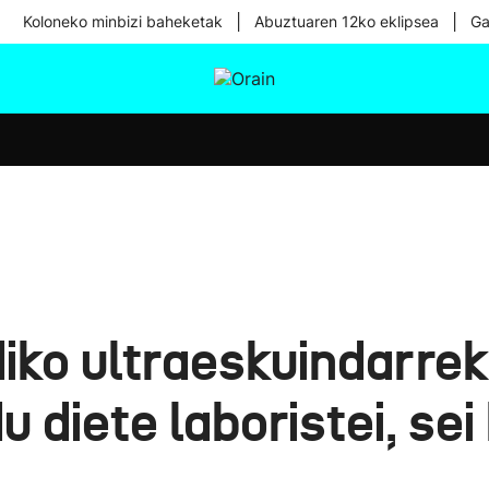
|
|
Koloneko minbizi baheketak
Abuztuaren 12ko eklipsea
Ga
tura
Ikusmiran
Egural
Osasuna
Teknologia
iko ultraeskuindarrek
 diete laboristei, sei