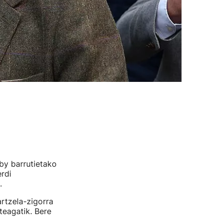
by barrutietako
rdi
.
rtzela-zigorra
teagatik. Bere