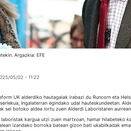
atekin. Argazkia: EFE
025/05/02 - 11:22
eform UK alderdiko hautagaiak irabazi du Runcorn eta Hels
erlekua, Ingalaterran egindako udal hauteskundeetan. Alde
ak sei botoko aldea lortu zuen Alderdi Laboristaren aurrean
laboristak kargua utzi zuen martxoan, hamar hilabeteko ka
alean izandako borroka batean gizon bati ukabilkadak ema