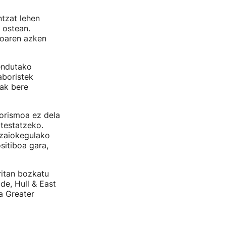
ntzat lehen
 ostean.
moaren azken
zendutako
aboristek
ak bere
borismoa ez dela
otestatzeko.
ezaiokegulako
itiboa gara,
ritan bozkatu
de, Hull & East
a Greater