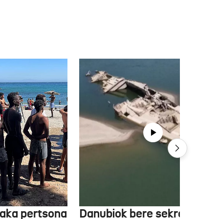
aka pertsona
Danubiok bere sekretuak