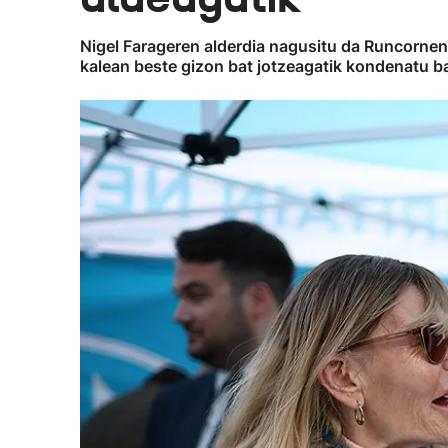
Nigel Farageren alderdia nagusitu da Runcornen
kalean beste gizon bat jotzeagatik kondenatu b