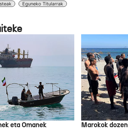
steak
Eguneko Titularrak
aiteke
nek eta Omanek
Marokok dozen