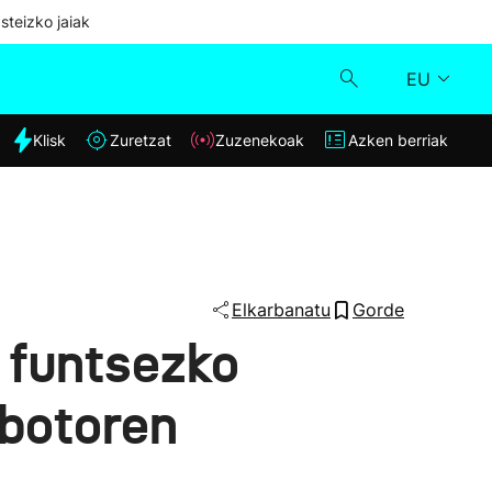
steizko jaiak
EU
dia
Klisk
Zuretzat
Zuzenekoak
Azken berriak
Klisk
Zuzenekoak
Zuretzat
Elkarbanatu
Gorde
 funtsezko
Azken berriak
 botoren