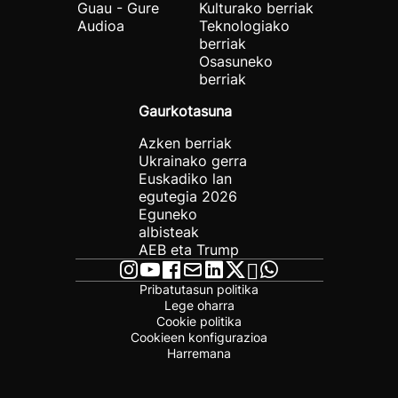
Guau - Gure
Kulturako berriak
Audioa
Teknologiako
berriak
Osasuneko
berriak
Gaurkotasuna
Azken berriak
Ukrainako gerra
Euskadiko lan
egutegia 2026
Eguneko
albisteak
AEB eta Trump
Pribatutasun politika
Lege oharra
Cookie politika
Cookieen konfigurazioa
Harremana