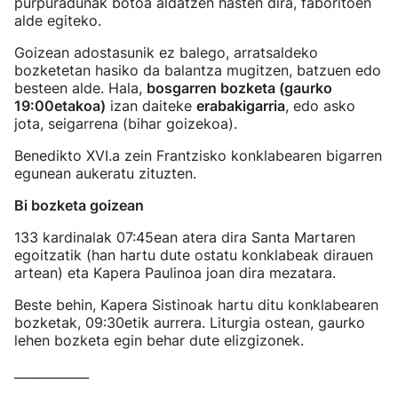
purpuradunak botoa aldatzen hasten dira, faboritoen
alde egiteko.
Goizean adostasunik ez balego, arratsaldeko
bozketetan hasiko da balantza mugitzen, batzuen edo
besteen alde. Hala,
bosgarren bozketa (gaurko
19:00etakoa)
izan daiteke
erabakigarria
, edo asko
jota, seigarrena (bihar goizekoa).
Benedikto XVI.a zein Frantzisko konklabearen bigarren
egunean aukeratu zituzten.
Bi bozketa goizean
133 kardinalak 07:45ean atera dira Santa Martaren
egoitzatik (han hartu dute ostatu konklabeak dirauen
artean) eta Kapera Paulinoa joan dira mezatara.
Beste behin, Kapera Sistinoak hartu ditu konklabearen
bozketak, 09:30etik aurrera. Liturgia ostean, gaurko
lehen bozketa egin behar dute elizgizonek.
____________