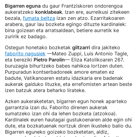
Bigarren eguna
du gaur Frantziskoren ondorengoa
aukeratzeko
konklabeak
. Izan ere, aurreikusi zitekeen
bezala,
fumata beltza
izan zen atzo. Ezarritakoaren
arabera, gaur lau bozketa egingo dituzte kardinalek:
bina goizean eta arratsaldean, betiere aurretik ke
zuririk ez badago.
Ostegun honetako bozketak
giltzarri
dira jakiteko
faborito nagusiek
—Mateo Zuppi, Luis Antonio Tagle,
eta bereziki
Pietro Parolin
— Eliza Katolikoaren 267.
buruzagia bihurtzeko babes nahikoa lortzen duten.
Purpuradun kontserbadoreek amore ematen ez
badute, Vatikanoaren estatu idazkaria ere badenak
aukerak galduko lituzke, eta errefomisten artean beste
izen batzuk atera beharko lirateke.
Azken aukeraketetan, bigarren egun honek aparteko
garrantzia izan du. Faborito direnen aukerak
sumatzeko izan ohi da lehen bozketa (atzokoa).
Kardinalek euren hautagai gustukoenaren alde egin ohi
dute, eta bozkatuenak nortzuk diren ikusteko balio du.
Bigarren eguneko goizeko bozketetan, aldiz,