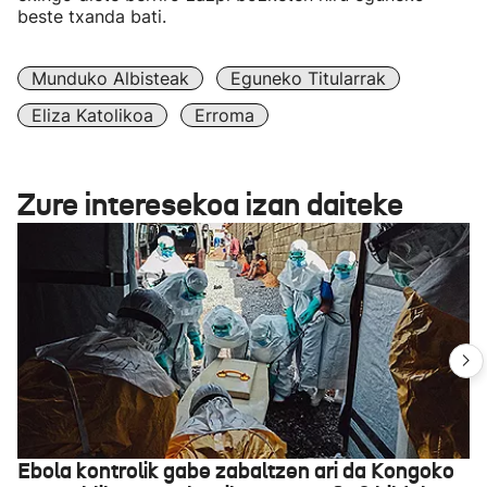
beste txanda bati.
Munduko Albisteak
Eguneko Titularrak
Eliza Katolikoa
Erroma
Zure interesekoa izan daiteke
Ebola kontrolik gabe zabaltzen ari da Kongoko