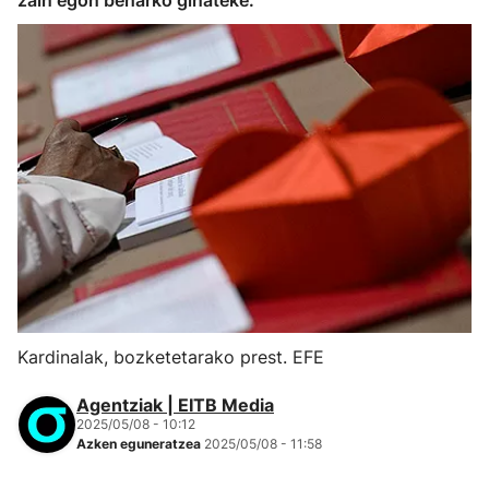
zain egon beharko ginateke.
Kardinalak, bozketetarako prest. EFE
Agentziak | EITB Media
2025/05/08 - 10:12
Azken eguneratzea
2025/05/08 - 11:58