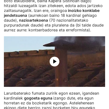
boto eskubiderik, baina Kapera Sistinoan dago)
hitzaldi luzeagatik izan zitekeen, edota ados jartzeko
zailtasunagatik. Izan ere, oraingoa
inoizko konklabe
jendetsuena
(aurrekoan baino 18 kardinal gehiago
daude),
nazioartekoena
(70 nazionalitatetako
purpuradunak daude) eta pluralena da (bi talde daude
aurrez aurre: kontserbadorea eta erreformista).
Larunbaterako fumata zuririk egon ezean, igandean
kardinalek
gogoeta eguna
izango dute, eta egun
horretan ez da bozketarik egongo. Astelehenean
ekingo diete berriro zazpi bozketen hiru eguneko