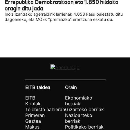
Errepublika Demokratikoan eta 1.850 hildako
eragin ditu jada
Inoiz izandako agerraldirik larrienak 4.053 kasu baieztatu ditu
dagoeneko, eta MOEk "premiazko" erantzuna eskatu du.
EITB taldea
Orain
EITB
Ekonomiako
Kirolak
berriak
Telebista nahieran
Gizarteko berriak
Primeran
Nazioarteko
Gaztea
berriak
Makusi
Politikako berriak