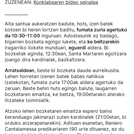
ZUZENEAN:
Konklabearen bideo seinalea
___________
Aita santua aukeratzen badute, hots, izen batek
botoen bi heren lortzen baditu,
fumata zuria agertuko
da 10:30-11:00
inguruan. Adostasunik ez badago,
bigarren bozketa egingo lukete, eta
ke beltzarekin
iragarriko liokete munduari,
eguerdi
aldera. Bi
bozketak eginda, 12:30ean, Santa Martaren egoitzara
joango dira kardinalak, bazkaltzera.
Arratsaldean
, beste bi bozketa daude aurreikusita.
Lehen horretan izenen batek babes nahikoa
izatekotan, fumata zuria 17:00ak aldera agertuko da
zeruan. Beste behin huts egingo balute, laugarren
bozketaren emaitza, ke beltza, 19:00etarako aterako
litzateke tximiniatik.
Atzoko lehen bozketaren emaitza espero baino
beranduago jakinarazi zuten kardinalek (21:00etan, bi
orduko atzerapenarekin). Adituen esanetan, Raniero
Cantalamessa predikariaren (90 urte dituenez, ez du