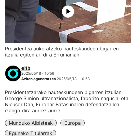
Presidentea aukeratzeko hauteskundeen bigarren
itzulia egiten ari dira Errumanian
eitb
2025/05/18 - 10:56
Azken eguneratzea
2025/05/18 - 10:53
Presidentetzarako hauteskundeen bigarren itzulian,
George Simion ultranazionalista, faborito nagusia, eta
Nicusor Dan, Europar Batasunaren defendatzailea,
izango dira aurrez aurre.
Munduko Albisteak
Europa
Eguneko Titularrak