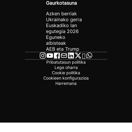
Gaurkotasuna
Azken berriak
Ukrainako gerra
Euskadiko lan
egutegia 2026
Eguneko
albisteak
AEB eta Trump
Pribatutasun politika
Lege oharra
Cookie politika
Cookieen konfigurazioa
Harremana