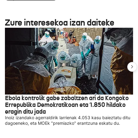
Zure interesekoa izan daiteke
Ebola kontrolik gabe zabaltzen ari da Kongoko
Errepublika Demokratikoan eta 1.850 hildako
eragin ditu jada
Inoiz izandako agerraldirik larrienak 4.053 kasu baieztatu ditu
dagoeneko, eta MOEk "premiazko" erantzuna eskatu du.