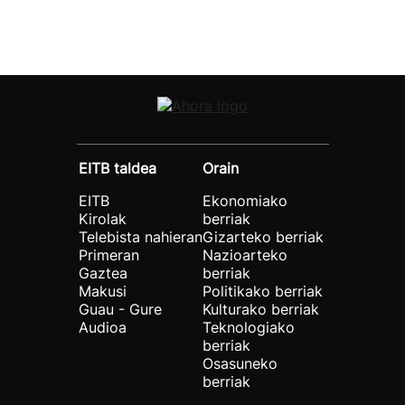
EITB taldea
Orain
EITB
Ekonomiako
Kirolak
berriak
Telebista nahieran
Gizarteko berriak
Primeran
Nazioarteko
Gaztea
berriak
Makusi
Politikako berriak
Guau - Gure
Kulturako berriak
Audioa
Teknologiako
berriak
Osasuneko
berriak