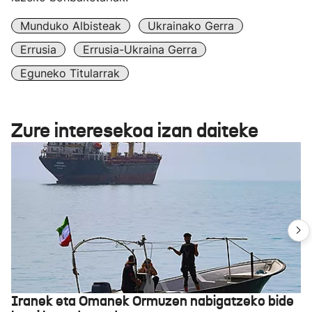
Munduko Albisteak
Ukrainako Gerra
Errusia
Errusia-Ukraina Gerra
Eguneko Titularrak
Zure interesekoa izan daiteke
Iranek eta Omanek Ormuzen nabigatzeko bide