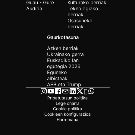
Guau - Gure
Kulturako berriak
Audioa
Teknologiako
berriak
Osasuneko
berriak
Gaurkotasuna
Azken berriak
Ukrainako gerra
Euskadiko lan
egutegia 2026
Eguneko
albisteak
AEB eta Trump
Pribatutasun politika
Lege oharra
Cookie politika
Cookieen konfigurazioa
Harremana