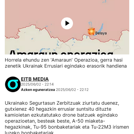
Horrela ehundu zen 'Amaraun' Operazioa, gerra hasi
zenetik Ukrainak Errusiari egindako erasorik handiena
EITB MEDIA
2025/06/02 - 22:14
Azken eguneratzea
2025/06/02 - 22:12
Ukrainako Segurtasun Zerbitzuak ziurtatu duenez,
gutxienez 40 hegazkin errusiar suntsitu dituzte
kamioietan ezkutatutako drone batzuek egindako
operazioetan, besteak beste, A-50 miaketa-
hegazkinak, Tu-95 bonbaketariak eta Tu-22M3 irismen
luzeko bonbaketariak.