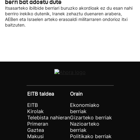
berri bat adostu dute
Itsasarteko ibilbide berriari buruzko akordioak ez du esan nahi
berriro irekiko dutenik, Iranek zehaztu duenaren arabera,
AEBen eta Israelen arteko erasoaldi militarraren ondorioz itxi
baitzuten.
EITB taldea
Orain
EITB
Ekonomiako
Kirolak
berriak
Telebista nahieran
Gizarteko berriak
Primeran
Nazioarteko
Gaztea
berriak
Makusi
Politikako berriak