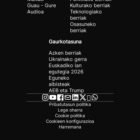
Guau - Gure
Kulturako berriak
Audioa
Teknologiako
berriak
Osasuneko
berriak
Gaurkotasuna
Azken berriak
Ukrainako gerra
Euskadiko lan
egutegia 2026
Eguneko
albisteak
AEB eta Trump
Pribatutasun politika
Lege oharra
Cookie politika
Cookieen konfigurazioa
Harremana