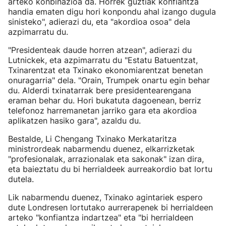
arteko konbinazioa da. Horrek guztiak konfiantza
handia ematen digu hori konpondu ahal izango dugula
sinisteko", adierazi du, eta "akordioa osoa" dela
azpimarratu du.
"Presidenteak daude horren atzean", adierazi du
Lutnickek, eta azpimarratu du "Estatu Batuentzat,
Txinarentzat eta Txinako ekonomiarentzat benetan
onuragarria" dela. "Orain, Trumpek onartu egin behar
du. Alderdi txinatarrak bere presidentearengana
eraman behar du. Hori bukatuta dagoenean, berriz
telefonoz harremanetan jarriko gara eta akordioa
aplikatzen hasiko gara", azaldu du.
Bestalde, Li Chengang Txinako Merkataritza
ministrordeak nabarmendu duenez, elkarrizketak
"profesionalak, arrazionalak eta sakonak" izan dira,
eta baieztatu du bi herrialdeek aurreakordio bat lortu
dutela.
Lik nabarmendu duenez, Txinako agintariek espero
dute Londresen lortutako aurrerapenek bi herrialdeen
arteko "konfiantza indartzea" eta "bi herrialdeen