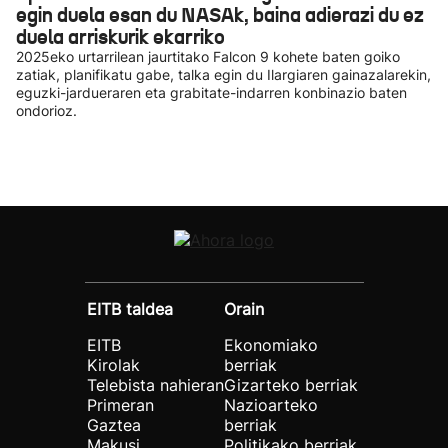
egin duela esan du NASAk, baina adierazi du ez
duela arriskurik ekarriko
2025eko urtarrilean jaurtitako Falcon 9 kohete baten goiko
zatiak, planifikatu gabe, talka egin du Ilargiaren gainazalarekin,
eguzki-jardueraren eta grabitate-indarren konbinazio baten
ondorioz.
EITB taldea
Orain
EITB
Ekonomiako
Kirolak
berriak
Telebista nahieran
Gizarteko berriak
Primeran
Nazioarteko
Gaztea
berriak
Makusi
Politikako berriak