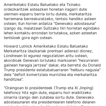
Ameriketako Estatu Batuetako eta Txinako
ordezkaritzek asteazken honetan iragarri dute
ulermen-esparru berria lortu dutela, merkataritza
harremana berreskuratzeko, tentsio handiko asteen
ostean; itun horren ardatza "Genevako adostasuna"
izango da, maiatzean Suitzako hiri horretan egindako
lehen kontaktu errondan lortutakoa, azken asteetan
tentsioek gora egin ostean.
Howard Lutnick Ameriketako Estatu Batuetako
Merkataritza idazkariak prentsari adierazi dionez,
Londresen bi egunez negoziatzen aritu ostean,
akordioak Genevan lortutako markoaren "hezurraren
gainean haragia jartzea" dakar, eta berretsi du Donald
Trump presidente estatubatuarraren "helburu nagusia"
dela "defizit komertziala murriztea eta merkataritza
handitzea".
"Oraingoan bi presidenteek (Trump eta Xi Jinping)
telefonoz hitz egin dute, esparru hori eraikitzeko
oinarria izango den zutabea sortu dute. Genevako
adostasunaren eta presidentearen telefono deiaren