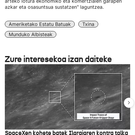
arteko lotura ekonomiko eta komertzialen garapen
azkar eta osasuntsua sustatzen" laguntzea.
Ameriketako Estatu Batuak
Txina
Munduko Albisteak
Zure interesekoa izan daiteke
SpaceXen kohete batek Ilargiaren kontra talka