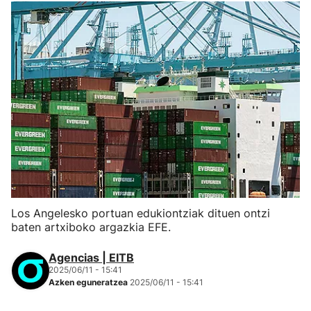
Los Angelesko portuan edukiontziak dituen ontzi
baten artxiboko argazkia EFE.
Agencias | EITB
2025/06/11 - 15:41
Azken eguneratzea
2025/06/11 - 15:41