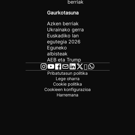
berriak
Gaurkotasuna
Azken berriak
Ukrainako gerra
Euskadiko lan
egutegia 2026
Eguneko
albisteak
AEB eta Trump
Pribatutasun politika
Lege oharra
Cookie politika
Cookieen konfigurazioa
Harremana