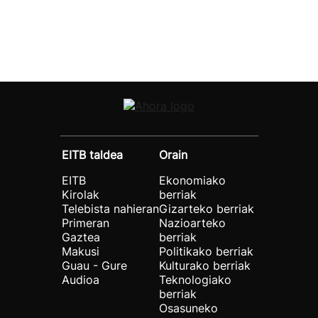
EITB taldea
Orain
EITB
Ekonomiako
Kirolak
berriak
Telebista nahieran
Gizarteko berriak
Primeran
Nazioarteko
Gaztea
berriak
Makusi
Politikako berriak
Guau - Gure
Kulturako berriak
Audioa
Teknologiako
berriak
Osasuneko