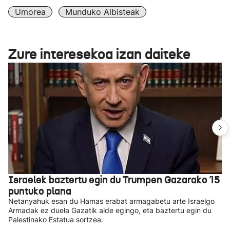
Umorea
Munduko Albisteak
Zure interesekoa izan daiteke
Israelek baztertu egin du Trumpen Gazarako 15
puntuko plana
Netanyahuk esan du Hamas erabat armagabetu arte Israelgo
Armadak ez duela Gazatik alde egingo, eta baztertu egin du
Palestinako Estatua sortzea.