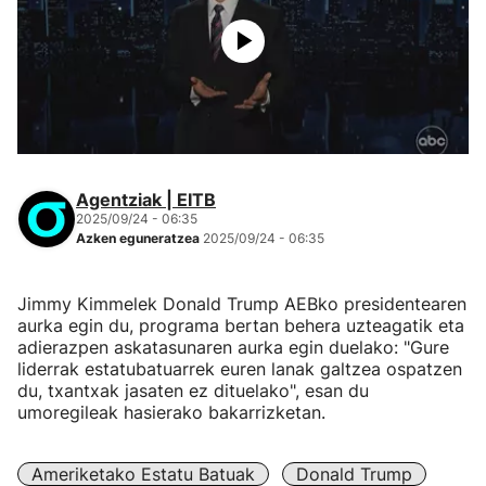
Agentziak | EITB
2025/09/24 - 06:35
Azken eguneratzea
2025/09/24 - 06:35
Jimmy Kimmelek Donald Trump AEBko presidentearen
aurka egin du, programa bertan behera uzteagatik eta
adierazpen askatasunaren aurka egin duelako: "Gure
liderrak estatubatuarrek euren lanak galtzea ospatzen
du, txantxak jasaten ez dituelako", esan du
umoregileak hasierako bakarrizketan.
Ameriketako Estatu Batuak
Donald Trump